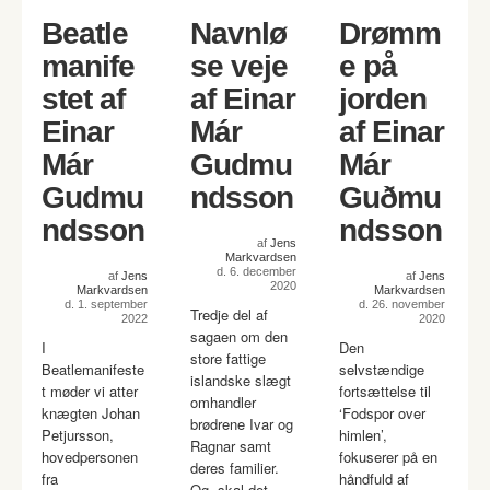
Beatle
Navnlø
Drømm
manife
se veje
e på
stet af
af Einar
jorden
Einar
Már
af Einar
Már
Gudmu
Már
Gudmu
ndsson
Guðmu
ndsson
ndsson
af
Jens
Markvardsen
d. 6. december
af
Jens
af
Jens
2020
Markvardsen
Markvardsen
d. 1. september
d. 26. november
Tredje del af
2022
2020
sagaen om den
I
Den
store fattige
Beatlemanifeste
selvstændige
islandske slægt
t møder vi atter
fortsættelse til
omhandler
knægten Johan
‘Fodspor over
brødrene Ivar og
Petjursson,
himlen’,
Ragnar samt
hovedpersonen
fokuserer på en
deres familier.
fra
håndfuld af
Og, skal det