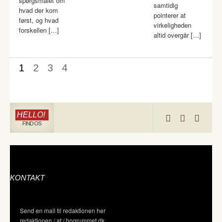
spørgsmålet om
samtidig
hvad der kom
pointerer at
først, og hvad
virkeligheden
forskellen […]
altid overgår […]
1
2
3
4
HELLO!
FIND OS
KONTAKT
Send en mail til redaktionen her
redaktionen / at / bogrummet.dk