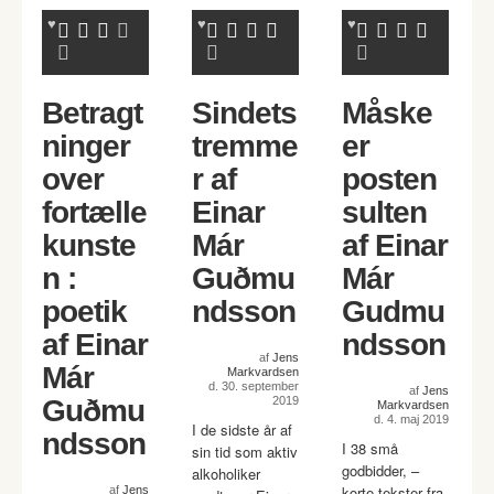
Betragt
Sindets
Måske
ninger
tremme
er
over
r af
posten
fortælle
Einar
sulten
kunste
Már
af Einar
n :
Guðmu
Már
poetik
ndsson
Gudmu
af Einar
ndsson
af
Jens
Már
Markvardsen
d. 30. september
af
Jens
Guðmu
2019
Markvardsen
d. 4. maj 2019
I de sidste år af
ndsson
I 38 små
sin tid som aktiv
godbidder, –
alkoholiker
korte tekster fra
af
Jens