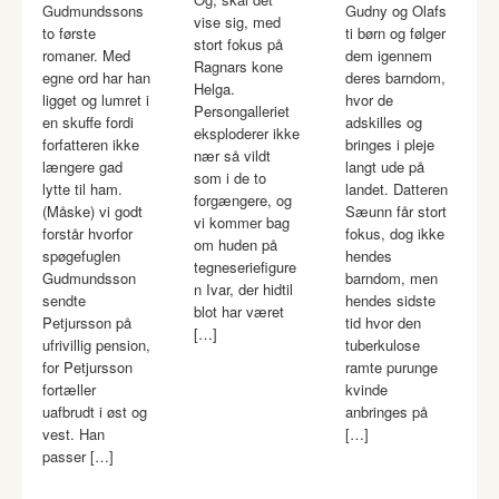
Gudmundssons
Gudny og Olafs
vise sig, med
to første
ti børn og følger
stort fokus på
romaner. Med
dem igennem
Ragnars kone
egne ord har han
deres barndom,
Helga.
ligget og lumret i
hvor de
Persongalleriet
en skuffe fordi
adskilles og
eksploderer ikke
forfatteren ikke
bringes i pleje
nær så vildt
længere gad
langt ude på
som i de to
lytte til ham.
landet. Datteren
forgængere, og
(Måske) vi godt
Sæunn får stort
vi kommer bag
forstår hvorfor
fokus, dog ikke
om huden på
spøgefuglen
hendes
tegneseriefigure
Gudmundsson
barndom, men
n Ivar, der hidtil
sendte
hendes sidste
blot har været
Petjursson på
tid hvor den
[…]
ufrivillig pension,
tuberkulose
for Petjursson
ramte purunge
fortæller
kvinde
uafbrudt i øst og
anbringes på
vest. Han
[…]
passer […]