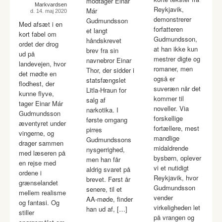
modtager Einar
Markvardsen
Reykjavik,
Már
d. 14. maj 2020
demonstrerer
Gudmundsson
Med afsæt i en
forfatteren
et langt
kort fabel om
Gudmundsson,
håndskrevet
ordet der drog
at han ikke kun
brev fra sin
ud på
mestrer digte og
navnebror Einar
landevejen, hvor
romaner, men
Thor, der sidder i
det mødte en
også er
statsfængslet
flodhest, der
suveræn når det
Litla-Hraun for
kunne flyve,
kommer til
salg af
tager Einar Már
noveller. Via
narkotika. I
Gudmundsson
forskellige
første omgang
æventyret under
fortællere, mest
pirres
vingerne, og
mandlige
Gudmundssons
drager sammen
midaldrende
nysgerrighed,
med læseren på
bysbørn, oplever
men han får
en rejse med
vi et nutidigt
aldrig svaret på
ordene i
Reykjavik, hvor
brevet. Først år
grænselandet
Gudmundsson
senere, til et
mellem realisme
vender
AA-møde, finder
og fantasi. Og
virkeligheden let
han ud af, […]
stiller
på vrangen og