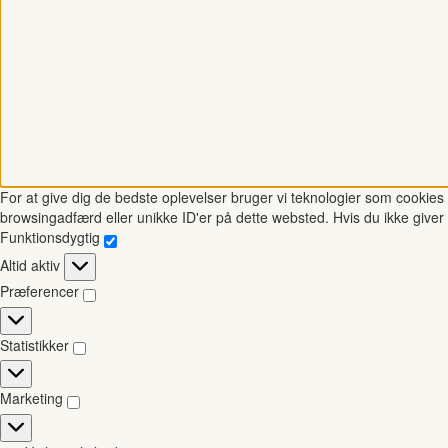
For at give dig de bedste oplevelser bruger vi teknologier som cookies t
browsingadfærd eller unikke ID'er på dette websted. Hvis du ikke giver 
Funktionsdygtig
Funktionsdygtig
Altid aktiv
Præferencer
Præferencer
Statistikker
Statistikker
Marketing
Marketing