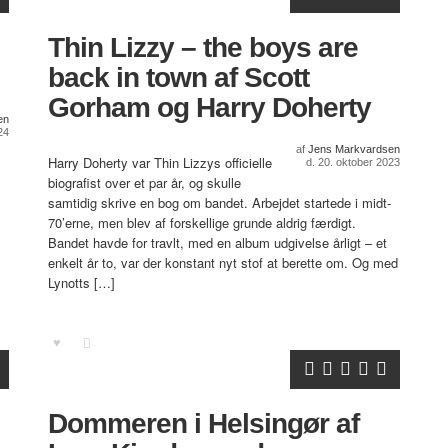
Thin Lizzy – the boys are
back in town af Scott
Gorham og Harry Doherty
en
24
af
Jens Markvardsen
Harry Doherty var Thin Lizzys officielle
d. 20. oktober 2023
biografist over et par år, og skulle
samtidig skrive en bog om bandet. Arbejdet startede i midt-
70’erne, men blev af forskellige grunde aldrig færdigt.
Bandet havde for travlt, med en album udgivelse årligt – et
enkelt år to, var der konstant nyt stof at berette om. Og med
Lynotts […]
Dommeren i Helsingør af