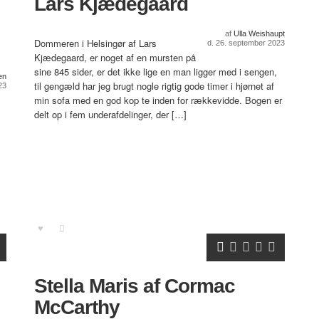
Lars Kjædegaard
af
Ulla Weishaupt
Dommeren i Helsingør af Lars
d. 26. september 2023
Kjædegaard, er noget af en mursten på
sine 845 sider, er det ikke lige en man ligger med i sengen,
en
til gengæld har jeg brugt nogle rigtig gode timer i hjørnet af
23
min sofa med en god kop te inden for rækkevidde. Bogen er
delt op i fem underafdelinger, der […]
Stella Maris af Cormac
McCarthy