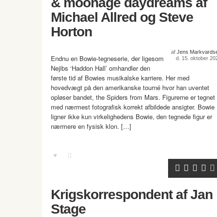
& moonage daydreams af
Michael Allred og Steve
Horton
af
Jens Markvards
Endnu en Bowie-tegneserie, der ligesom
d. 15. oktober 20
Nejibs ‘Haddon Hall’ omhandler den
første tid af Bowies musikalske karriere. Her med
hovedvægt på den amerikanske tourné hvor han uventet
opløser bandet, the Spiders from Mars. Figurerne er tegnet
med nærmest fotografisk korrekt afbildede ansigter. Bowie
ligner ikke kun virkelighedens Bowie, den tegnede figur er
nærmere en fysisk klon. […]
Krigskorrespondent af Jan
Stage