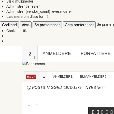
Vælg muligheder
Administrer tjenester
Administrer {vendor_count} leverandører
Læs mere om disse formål
Se præfer
Godkend
Afvis
Se præferencer
Gem præferencer
Cookiepolitik
2
ANMELDERE
FORFATTERE
ANMELDERE
BLIV ANMELDER?
KIG
-
POSTS TAGGED ‘1970-1979’
NYESTE