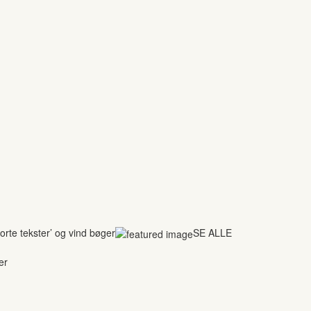
rte tekster’ og vind bøger
SE ALLE
er