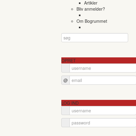
Artikler
Bliv anmelder?
Om Bogrummet
OPRET
@
LOG IND