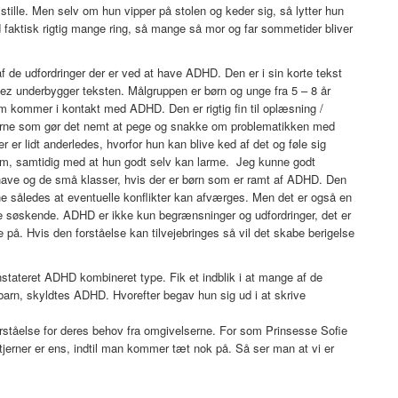
ille. Men selv om hun vipper på stolen og keder sig, så lytter hun
d faktisk rigtig mange ring, så mange så mor og far sommetider bliver
f de udfordringer der er ved at have ADHD. Den er i sin korte tekst
ez underbygger teksten. Målgruppen er børn og unge fra 5 – 8 år
om kommer i kontakt med ADHD. Den er rigtig fin til oplæsning /
onerne som gør det nemt at pege og snakke om problematikken med
r lidt anderledes, hvorfor hun kan blive ked af det og føle sig
em, samtidig med at hun godt selv kan larme.
Jeg kunne godt
ehave og de små klasser, hvis der er børn som er ramt af ADHD. Den
ne således at eventuelle konflikter kan afværges. Men det er også en
re søskende. ADHD er ikke kun begrænsninger og udfordringer, det er
 på. Hvis den forståelse kan tilvejebringes så vil det skabe berigelse
nstateret ADHD kombineret type. Fik et indblik i at mange af de
barn, skyldtes ADHD. Hvorefter begav hun sig ud i at skrive
rståelse for deres behov fra omgivelserne. For som Prinsesse Sofie
Stjerner er ens, indtil man kommer tæt nok på. Så ser man at vi er