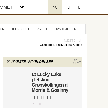
UMMET
ION
TEGNESERIE
ANDET
LIVSHISTORIER
NÆSTE
Okker gokker af Matthew Arlidge
SE
NYESTE ANMELDELSER
ALLE
Et Lucky Luke
pletskud –
Grønskollingen af
Morris & Gosinny