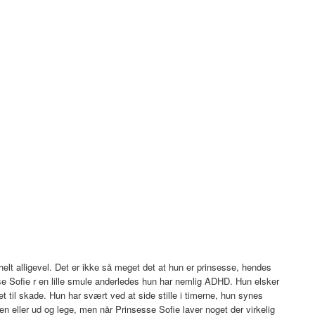
elt alligevel. Det er ikke så meget det at hun er prinsesse, hendes
se Sofie r en lille smule anderledes hun har nemlig ADHD. Hun elsker
t til skade. Hun har svært ved at side stille i timerne, hun synes
olen eller ud og lege, men når Prinsesse Sofie laver noget der virkelig