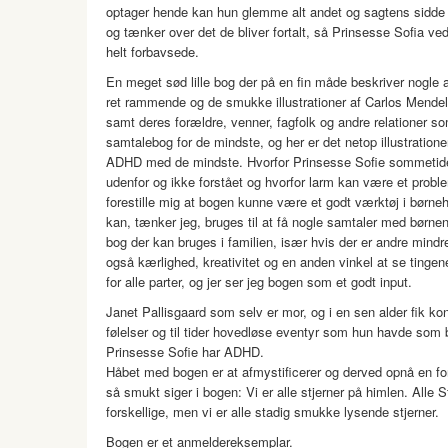
optager hende kan hun glemme alt andet og sagtens sidde st
og tænker over det de bliver fortalt, så Prinsesse Sofia ve
helt forbavsede.
En meget sød lille bog der på en fin måde beskriver nogle a
ret rammende og de smukke illustrationer af Carlos Mendel
samt deres forældre, venner, fagfolk og andre relationer s
samtalebog for de mindste, og her er det netop illustrati
ADHD med de mindste. Hvorfor Prinsesse Sofie sommetider e
udenfor og ikke forstået og hvorfor larm kan være et probl
forestille mig at bogen kunne være et godt værktøj i børn
kan, tænker jeg, bruges til at få nogle samtaler med børne
bog der kan bruges i familien, især hvis der er andre mind
også kærlighed, kreativitet og en anden vinkel at se tingene
for alle parter, og jer ser jeg bogen som et godt input.
Janet Pallisgaard som selv er mor, og i en sen alder fik ko
følelser og til tider hovedløse eventyr som hun havde som 
Prinsesse Sofie har ADHD.
Håbet med bogen er at afmystificerer og derved opnå en fo
så smukt siger i bogen: Vi er alle stjerner på himlen. Alle 
forskellige, men vi er alle stadig smukke lysende stjerner.
Bogen er et anmeldereksemplar.