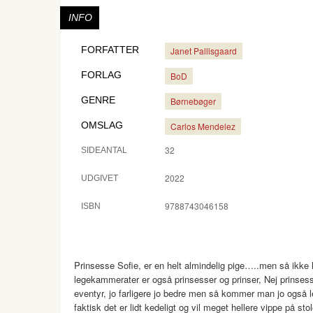
INFO
FORFATTER
Janet Pallisgaard
FORLAG
BoD
GENRE
Børnebøger
OMSLAG
Carlos Mendelez
32
SIDEANTAL
2022
UDGIVET
9788743046158
ISBN
Prinsesse Sofie, er en helt almindelig pige…..men så ikke h
legekammerater er også prinsesser og prinser, Nej prinses
eventyr, jo farligere jo bedre men så kommer man jo også le
faktisk det er lidt kedeligt og vil meget hellere vippe på st