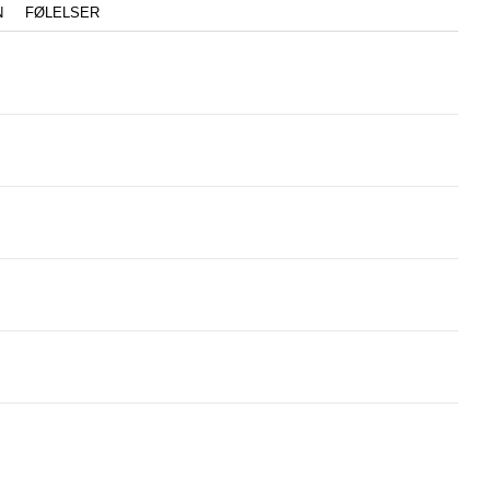
N
FØLELSER