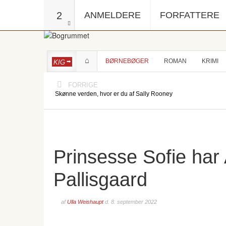
2
ANMELDERE
FORFATTERE
BØRNEBØGER
ROMAN
KRIMI
KIG
FORRIGE
Skønne verden, hvor er du af Sally Rooney
Prinsesse Sofie har
Pallisgaard
af
Ulla Weishaupt
d.
8. september 2022