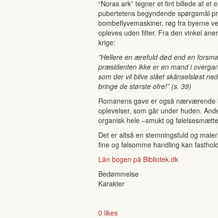
“Noras ark” tegner et fint billede af et
pubertetens begyndende spørgsmål pres
bombeflyvemaskiner, røg fra byerne ved
opleves uden filter. Fra den vinkel ane
krige:
”Hellere en ærefuld død end en forsmæ
præsidenten ikke er en mand i overga
som der vil blive slået skånselsløst ned
bringe de største ofre!” (s. 39)
Romanens gave er også nærværende bes
oplevelser, som går under huden. Ander
organisk hele –smukt og følelsesmættet,
Det er altså en stemningsfuld og maleri
fine og følsomme handling kan fasthol
Lån bogen på Bibliotek.dk
Bedømmelse
Karakter
0 likes