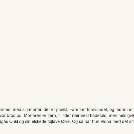
mmen med sin morfar, der er præst. Faren er forsvundet, og moren er 
lvor brød ud. Morfaren er fjern, til tider nærmest hadefuld, men heldigv
ldgås Onki og sin elskede tøjløve Ølve. Og så har hun Viona med det sm