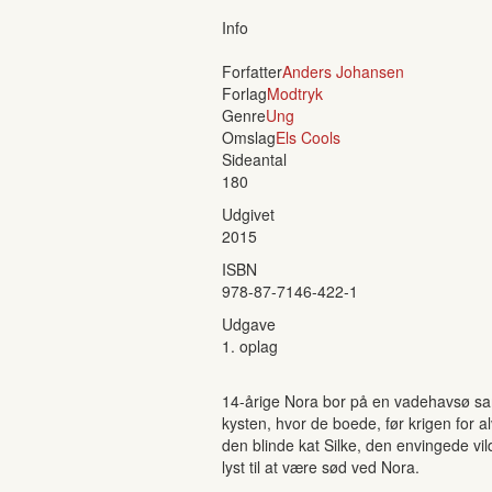
Info
Forfatter
Anders Johansen
Forlag
Modtryk
Genre
Ung
Omslag
Els Cools
Sideantal
180
Udgivet
2015
ISBN
978-87-7146-422-1
Udgave
1. oplag
14-årige Nora bor på en vadehavsø sa
kysten, hvor de boede, før krigen for a
den blinde kat Silke, den envingede vi
lyst til at være sød ved Nora.