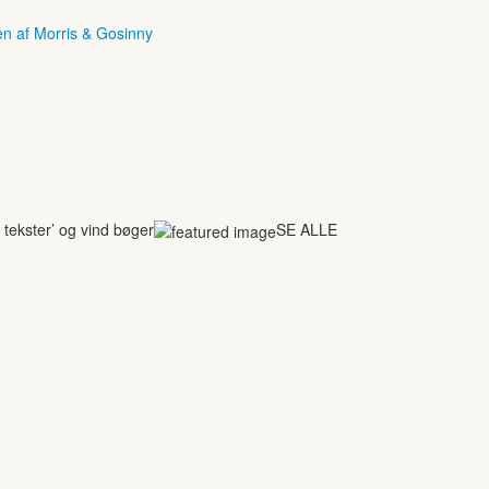
en af Morris & Gosinny
tekster’ og vind bøger
SE ALLE