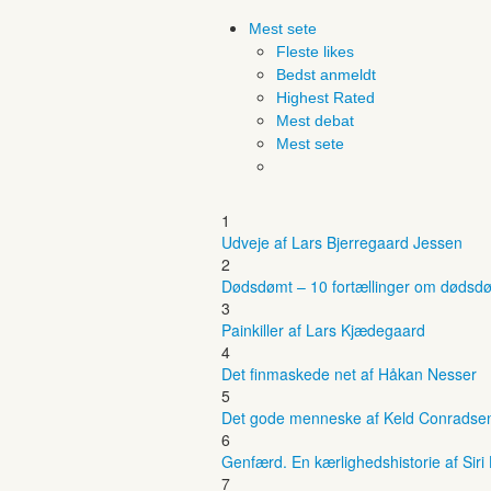
Mest sete
Fleste likes
Bedst anmeldt
Highest Rated
Mest debat
Mest sete
1
Udveje af Lars Bjerregaard Jessen
2
Dødsdømt – 10 fortællinger om dødsdø
3
Painkiller af Lars Kjædegaard
4
Det finmaskede net af Håkan Nesser
5
Det gode menneske af Keld Conradse
6
Genfærd. En kærlighedshistorie af Siri
7