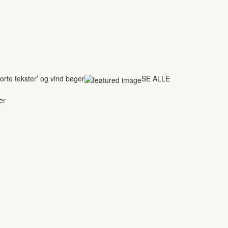
rte tekster’ og vind bøger
SE ALLE
er