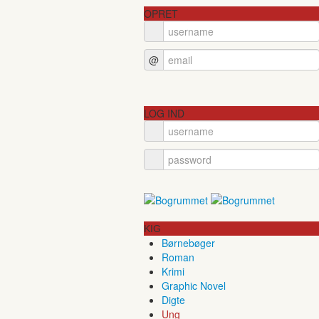
OPRET
@
LOG IND
KIG
Børnebøger
Roman
Krimi
Graphic Novel
Digte
Ung