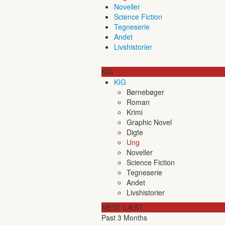
Noveller
Science Fiction
Tegneserie
Andet
Livshistorier
KIG
KIG
Børnebøger
Roman
Krimi
Graphic Novel
Digte
Ung
Noveller
Science Fiction
Tegneserie
Andet
Livshistorier
MEST LÆST
Past 3 Months