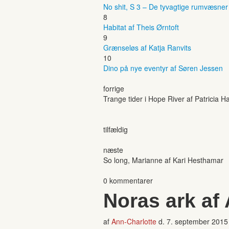
No shit, S 3 – De tyvagtige rumvæsne
8
Habitat af Theis Ørntoft
9
Grænseløs af Katja Ranvits
10
Dino på nye eventyr af Søren Jessen
forrige
Trange tider i Hope River af Patricia 
tilfældig
næste
So long, Marianne af Kari Hesthamar
0 kommentarer
Noras ark af
af
Ann-Charlotte
d.
7. september 2015