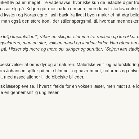
 enkelt liv på en meget lille vadehavsø, hvor ikke kun de ustabile diger 
ser sig på. Krigen går mest uden om øen, men dens tilstedeværelse er 
 kysten og Noras egne flash back fra livet i byen maler et håndgribelig
r man også den store ironi, der stiller spørgsmål til, hvordan mennesker
delig kapitulation!”, råber en skinger stemme fra radioen og knækker
ngsalderen, men en stor, voksen mand og landets leder. Han råber om 
 på. Hidser sig mere og mere op, skriger og sprutter: ”Sejren kan stadig b
krivelser af øens dyr og af naturen. Maleriske vejr- og naturskildr
s Johansen spiller på hele himmel- og havrummet, naturens og universet
 med associationer til de bibelske billeder.
sk læseoplevelse. I hvert tilfælde for en voksen læser, men midt i alle
de en gennemsnitlig ung læser.