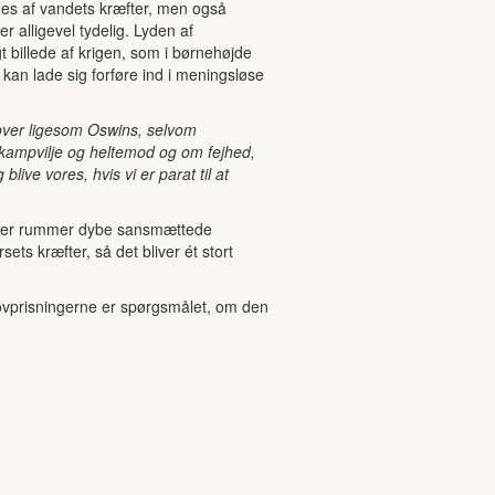
trues af vandets kræfter, men også
alligevel tydelig. Lyden af
t billede af krigen, som i børnehøjde
 kan lade sig forføre ind i meningsløse
 over ligesom Oswins, selvom
kampvilje og heltemod og om fejhed,
live vores, hvis vi er parat til at
inger rummer dybe sansmættede
s kræfter, så det bliver ét stort
 lovprisningerne er spørgsmålet, om den