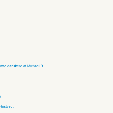
mte danskere af Michael B...
n
 Hustvedt