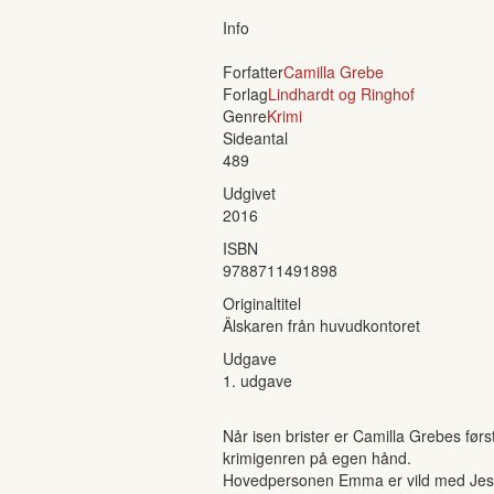
Info
Forfatter
Camilla Grebe
Forlag
Lindhardt og Ringhof
Genre
Krimi
Sideantal
489
Udgivet
2016
ISBN
9788711491898
Originaltitel
Älskaren från huvudkontoret
Udgave
1. udgave
Når isen brister er Camilla Grebes før
krimigenren på egen hånd.
Hovedpersonen Emma er vild med Jesper