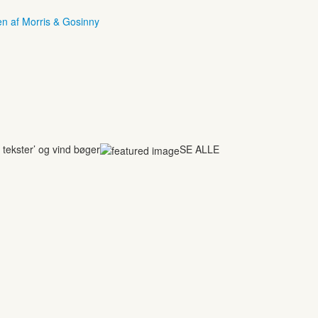
en af Morris & Gosinny
tekster’ og vind bøger
SE ALLE