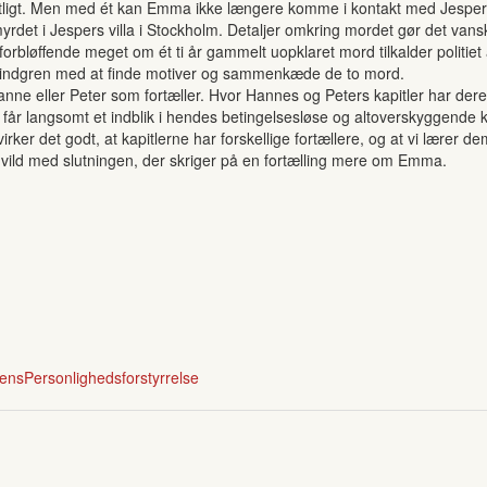
ntligt. Men med ét kan Emma ikke længere komme i kontakt med Jesper
yrdet i Jespers villa i Stockholm. Detaljer omkring mordet gør det vanskeli
orbløffende meget om ét ti år gammelt uopklaret mord tilkalder politi
 Lindgren med at finde motiver og sammenkæde de to mord.
ne eller Peter som fortæller. Hvor Hannes og Peters kapitler har dere
vi får langsomt et indblik i hendes betingelsesløse og altoverskyggende k
virker det godt, at kapitlerne har forskellige fortællere, og at vi lærer 
 vild med slutningen, der skriger på en fortælling mere om Emma.
ens
Personlighedsforstyrrelse