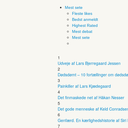
Mest sete
Fleste likes
Bedst anmeldt
Highest Rated
Mest debat
Mest sete
1
Udveje af Lars Bjerregaard Jessen
2
Dødsdømt – 10 fortællinger om dødsdø
3
Painkiller af Lars Kjædegaard
4
Det finmaskede net af Håkan Nesser
5
Det gode menneske af Keld Conradse
6
Genfærd. En kærlighedshistorie af Siri
7