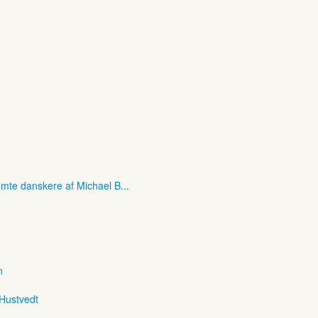
mte danskere af Michael B...
n
 Hustvedt