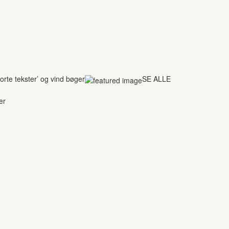
rte tekster’ og vind bøger
SE ALLE
er