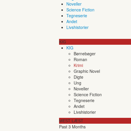
Noveller
Science Fiction
Tegneserie
Andet
Livshistorier
KIG
KIG
Børnebøger
Roman
Krimi
Graphic Novel
Digte
Ung
Noveller
Science Fiction
Tegneserie
Andet
Livshistorier
MEST LÆST
Past 3 Months