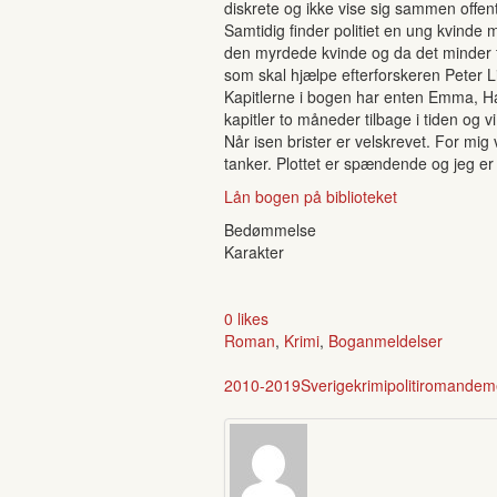
diskrete og ikke vise sig sammen offe
Samtidig finder politiet en ung kvinde m
den myrdede kvinde og da det minder f
som skal hjælpe efterforskeren Peter
Kapitlerne i bogen har enten Emma, Han
kapitler to måneder tilbage i tiden og 
Når isen brister er velskrevet. For mig 
tanker. Plottet er spændende og jeg er
Lån bogen på biblioteket
Bedømmelse
Karakter
0 likes
Roman
,
Krimi
,
Boganmeldelser
2010-2019
Sverige
krimi
politiroman
dem