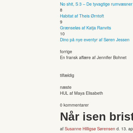
No shit, S 3 – De tyvagtige rumvæsne
8
Habitat af Theis Ørntoft
9
Grænseløs af Katja Ranvits
10
Dino på nye eventyr af Søren Jessen
forrige
En fransk affære af Jennifer Bohnet
tilfældig
næste
HUL af Maya Elisabeth
0 kommentarer
Når isen bris
af
Susanne Hilligsø Sørensen
d.
13. ap