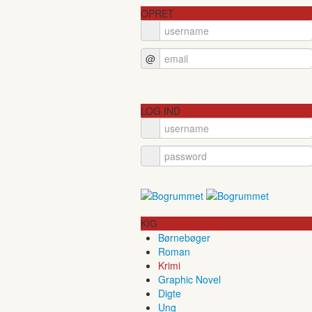
OPRET
@
LOG IND
KIG
Børnebøger
Roman
Krimi
Graphic Novel
Digte
Ung