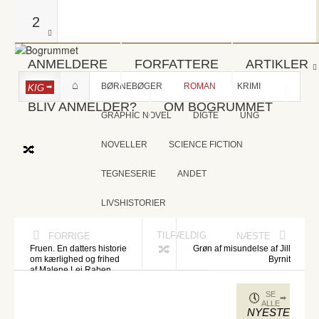
2
ANMELDERE
FORFATTERE
ARTIKLER
BØRNEBØGER
ROMAN
KRIMI
KIG
BLIV ANMELDER?
OM BOGRUMMET
GRAPHIC NOVEL
DIGTE
UNG
NOVELLER
SCIENCE FICTION
TEGNESERIE
ANDET
LIVSHISTORIER
TILFÆLDIG
FORRIGE
NÆSTE
Fruen. En datters historie
Grøn af misundelse af Jill
om kærlighed og frihed
Byrnit
af Malene Lei Raben
SE
ALLE
NYESTE