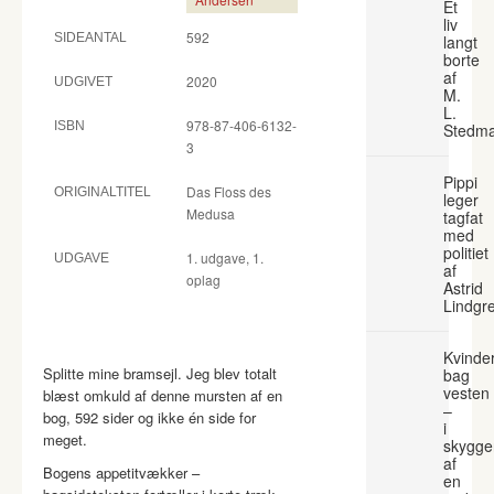
Et
liv
592
SIDEANTAL
langt
borte
af
2020
UDGIVET
M.
L.
978-87-406-6132-
ISBN
Stedm
3
Pippi
Das Floss des
ORIGINALTITEL
leger
Medusa
tagfat
med
politiet
1. udgave, 1.
UDGAVE
af
oplag
Astrid
Lindgr
Kvinde
Splitte mine bramsejl. Jeg blev totalt
bag
vesten
blæst omkuld af denne mursten af en
–
bog, 592 sider og ikke én side for
i
meget.
skygge
af
Bogens appetitvækker –
en