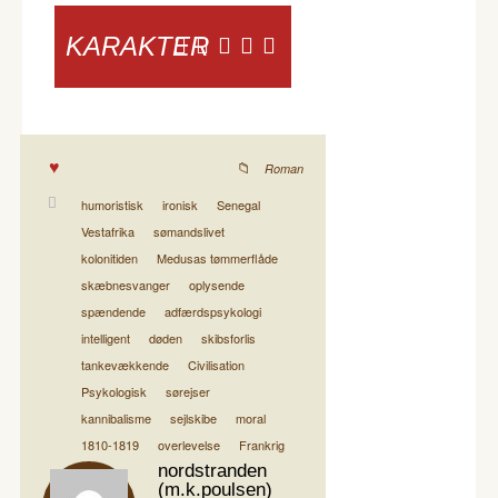
KARAKTER
Roman
humoristisk
ironisk
Senegal
Vestafrika
sømandslivet
kolonitiden
Medusas tømmerflåde
skæbnesvanger
oplysende
spændende
adfærdspsykologi
intelligent
døden
skibsforlis
tankevækkende
Civilisation
Psykologisk
sørejser
kannibalisme
sejlskibe
moral
1810-1819
overlevelse
Frankrig
nordstranden
(m.k.poulsen)