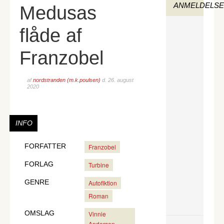
ANMELDELS
Medusas
flåde af
Franzobel
af
nordstranden (m.k.poulsen)
d.
26. august
2020
INFO
FORFATTER
Franzobel
FORLAG
Turbine
GENRE
Autofiktion
Roman
OMSLAG
Vinnie
Andersen