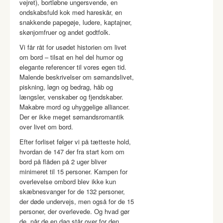
vejret), bortløbne ungersvende, en
ondskabsfuld kok med hareskår, en
snakkende papegøje, ludere, kaptajner,
skønjomfruer og andet godtfolk.
Vi får råt for usødet historien om livet
om bord – tilsat en hel del humor og
elegante referencer til vores egen tid.
Malende beskrivelser om sømandslivet,
piskning, løgn og bedrag, håb og
længsler, venskaber og fjendskaber.
Makabre mord og uhyggelige alliancer.
Der er ikke meget sømandsromantik
over livet om bord.
Efter forliset følger vi på tætteste hold,
hvordan de 147 der fra start kom om
bord på flåden på 2 uger bliver
minimeret til 15 personer. Kampen for
overlevelse ombord blev ikke kun
skæbnesvanger for de 132 personer,
der døde undervejs, men også for de 15
personer, der overlevede. Og hvad gør
de, når de en dag står over for den