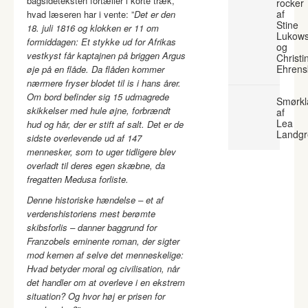
bagsideteksten fortæller i korte træk,
rocker
af
hvad læseren har i vente: ”
Det er den
Stine
18. juli 1816 og klokken er 11 om
Lukows
formiddagen: Et stykke ud for Afrikas
og
vestkyst får kaptajnen på briggen Argus
Christi
Ehrens
øje på en flåde. Da flåden kommer
nærmere fryser blodet til is i hans årer.
Om bord befinder sig 15 udmagrede
Smørkl
skikkelser med hule øjne, forbrændt
af
Lea
hud og hår, der er stift af salt. Det er de
Landgr
sidste overlevende ud af 147
mennesker, som to uger tidligere blev
overladt til deres egen skæbne, da
fregatten Medusa forliste.
Denne historiske hændelse – et af
verdenshistoriens mest berømte
skibsforlis – danner baggrund for
Franzobels eminente roman, der sigter
mod kernen af selve det menneskelige:
Hvad betyder moral og civilisation, når
det handler om at overleve i en ekstrem
situation? Og hvor høj er prisen for