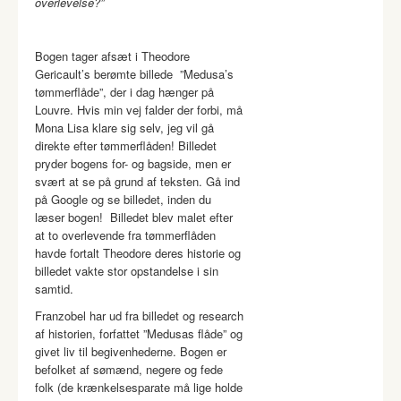
overlevelse?”
Bogen tager afsæt i Theodore
Gericault’s berømte billede ”Medusa’s
tømmerflåde”, der i dag hænger på
Louvre. Hvis min vej falder der forbi, må
Mona Lisa klare sig selv, jeg vil gå
direkte efter tømmerflåden! Billedet
pryder bogens for- og bagside, men er
svært at se på grund af teksten. Gå ind
på Google og se billedet, inden du
læser bogen! Billedet blev malet efter
at to overlevende fra tømmerflåden
havde fortalt Theodore deres historie og
billedet vakte stor opstandelse i sin
samtid.
Franzobel har ud fra billedet og research
af historien, forfattet ”Medusas flåde” og
givet liv til begivenhederne. Bogen er
befolket af sømænd, negere og fede
folk (de krænkelsesparate må lige holde