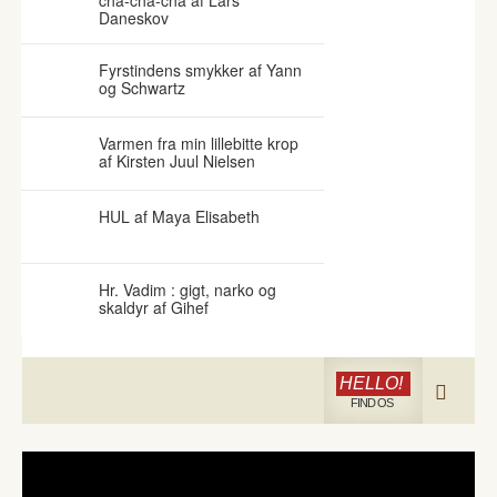
cha-cha-cha af Lars
Daneskov
Fyrstindens smykker af Yann
og Schwartz
Varmen fra min lillebitte krop
af Kirsten Juul Nielsen
HUL af Maya Elisabeth
Hr. Vadim : gigt, narko og
skaldyr af Gihef
HELLO!
FIND OS