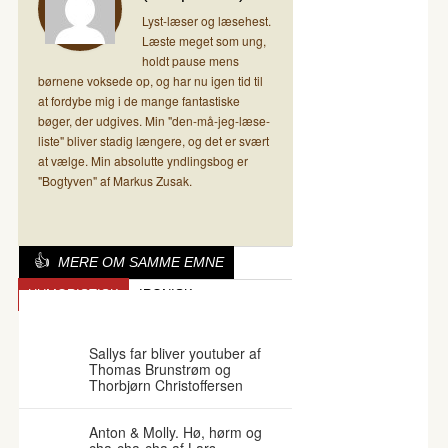
Lyst-læser og læsehest.
Læste meget som ung,
holdt pause mens
børnene voksede op, og har nu igen tid til
at fordybe mig i de mange fantastiske
bøger, der udgives. Min "den-må-jeg-læse-
liste" bliver stadig længere, og det er svært
at vælge. Min absolutte yndlingsbog er
"Bogtyven" af Markus Zusak.
MERE OM SAMME EMNE
HUMORISTISK
IRONISK
SØMANDSLIVET
Sallys far bliver youtuber af
Thomas Brunstrøm og
Thorbjørn Christoffersen
Anton & Molly. Hø, hørm og