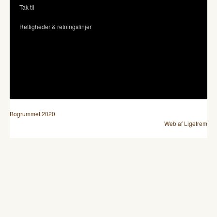
Tak til
Rettigheder & retningslinjer
Bogrummet 2020
Web af Ligefrem