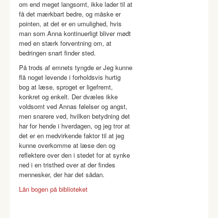
om end meget langsomt, ikke lader til at
få det mærkbart bedre, og måske er
pointen, at det er en umulighed, hvis
man som Anna kontinuerligt bliver mødt
med en stærk forventning om, at
bedringen snart finder sted.
På trods af emnets tyngde er Jeg kunne
flå noget levende i forholdsvis hurtig
bog at læse, sproget er ligefremt,
konkret og enkelt. Der dvæles ikke
voldsomt ved Annas følelser og angst,
men snarere ved, hvilken betydning det
har for hende i hverdagen, og jeg tror at
det er en medvirkende faktor til at jeg
kunne overkomme at læse den og
reflektere over den i stedet for at synke
ned i en tristhed over at der findes
mennesker, der har det sådan.
Lån bogen på biblioteket