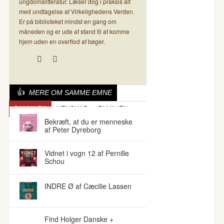
ungdomslitteratur. Læser dog i praksis alt
med undtagelse af Virkelighedens Verden.
Er på biblioteket mindst en gang om
måneden og er ude af stand til at komme
hjem uden en overflod af bøger.
MERE OM SAMME EMNE
DANMARK
VENSKAB
FAMILIEN
Bekræft, at du er menneske
af Peter Dyreborg
Vidnet i vogn 12 af Pernille
Schou
INDRE Ø af Cæcilie Lassen
Find Holger Danske +