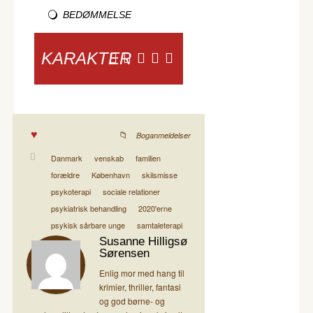
BEDØMMELSE
KARAKTER
Boganmeldelser
Danmark
venskab
familien
forældre
København
skilsmisse
psykoterapi
sociale relationer
psykiatrisk behandling
2020'erne
psykisk sårbare unge
samtaleterapi
Susanne Hilligsø
Sørensen
Enlig mor med hang til
krimier, thriller, fantasi
og god børne- og