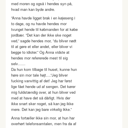
med moren og også i hendes syn på,
hvad man kan byde andre.
”Anna havde ligget brak i en køjeseng i
to dage, og nu havde hendes mor
tvunget hende til købmanden for at købe
jordbær. ”Det kan der ikke ske noget
ved,” sagde hendes mor, ”du bliver nødt
til at gøre et eller andet, eller bliver vi
begge to idioter.” Og Anna vidste at
hendes mor refererede mest til sig
selv……
Da hun kom tilbage til huset, kunne hun
høre sin mor tale højt….”Jeg bliver
fucking vanvittig af det! Jeg har først
lige fået hende ud af sengen. Det kører
mig fuldstændig over, at hun bliver ved
med at have det så dårligt. Hvis der
ikke snart sker noget, så kan jeg ikke
mere. Det kan jeg bare virkelig ikke.”
Anna fortæller ikke sin mor, at hun har
overhørt telefonsamtalen, men fra da af