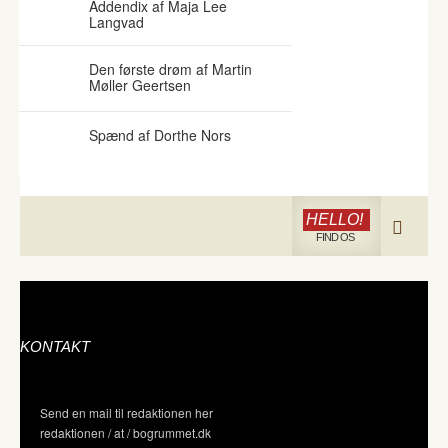
Addendix af Maja Lee
Langvad
Den første drøm af Martin
Møller Geertsen
Spænd af Dorthe Nors
HELLO!
FIND OS
KONTAKT
Send en mail til redaktionen her
redaktionen / at / bogrummet.dk