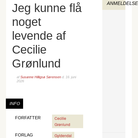
ANMELDELS
Jeg kunne flå
noget
levende af
Cecilie
Grønlund
af
Susanne Hilligsø Sørensen
d.
16. juni
2026
INFO
FORFATTER
Cecilie
Grønlund
FORLAG
Gyldendal