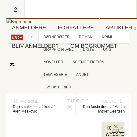
2
ANMELDERE
FORFATTERE
ARTIKLER
BØRNEBØGER
ROMAN
KRIMI
KIG
BLIV ANMELDER?
OM BOGRUMMET
GRAPHIC NOVEL
DIGTE
UNG
NOVELLER
SCIENCE FICTION
TEGNESERIE
ANDET
LIVSHISTORIER
TILFÆLDIG
FORRIGE
NÆSTE
Den smukkeste afsked af
Den første drøm af Martin
Alen Meskovic
Møller Geertsen
SE
ALLE
NYESTE