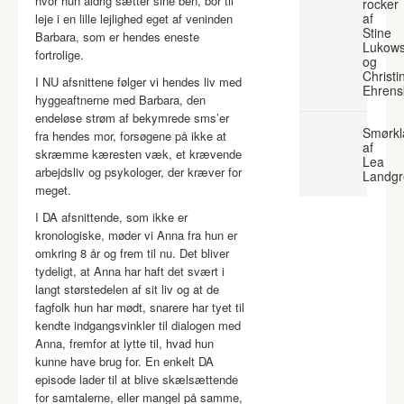
hvor hun aldrig sætter sine ben, bor til
rocker
af
leje i en lille lejlighed eget af veninden
Stine
Barbara, som er hendes eneste
Lukows
fortrolige.
og
Christi
I NU afsnittene følger vi hendes liv med
Ehrens
hyggeaftnerne med Barbara, den
endeløse strøm af bekymrede sms’er
Smørkl
fra hendes mor, forsøgene på ikke at
af
skræmme kæresten væk, et krævende
Lea
arbejdsliv og psykologer, der kræver for
Landgr
meget.
I DA afsnittende, som ikke er
kronologiske, møder vi Anna fra hun er
omkring 8 år og frem til nu. Det bliver
tydeligt, at Anna har haft det svært i
langt størstedelen af sit liv og at de
fagfolk hun har mødt, snarere har tyet til
kendte indgangsvinkler til dialogen med
Anna, fremfor at lytte til, hvad hun
kunne have brug for. En enkelt DA
episode lader til at blive skælsættende
for samtalerne, eller mangel på samme,