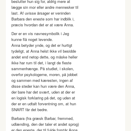
beslutter hun sig for, aldrig mere at
lægge sin mor eller andre mennesker til
last. Af uvisse årsager er veninden
Barbara den eneste som har indblik i,
præcis hvordan det er at være Anna.
Der er en vis navnesymbolik i Jeg
kunne flå noget levende.
Anna betyder ynde, og det er hurtigt
tydeligt, at Anna helst ikke vil besidde
andet end netop dette, og måske heller
ikke har rum til det, i langt de fleste
sammenhænge. På studiet, i skolen,
overfor psykologerne, moren, på jobbet
og sammen med kæresten, ingen af
disse steder kan hun være den Anna,
der bare har det svært, uden at der er
en logisk forklaring på det, og uden at
der er en udtalt forventning om, at hun
SNART får det bedre.
Barbara (fra græsk Barbar, fremmed,
udlænding, den der taler et andet sprog)
er den eneste, der til fulde forstår Anna,