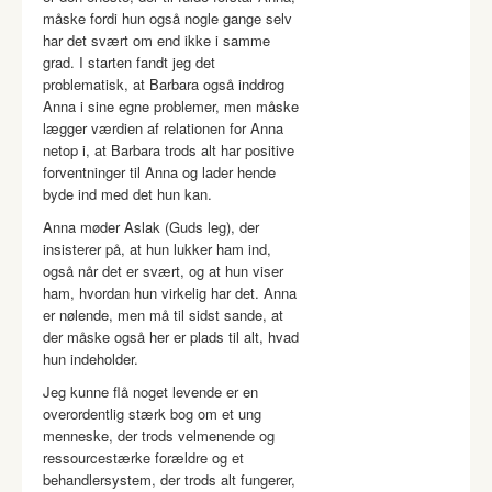
måske fordi hun også nogle gange selv
har det svært om end ikke i samme
grad. I starten fandt jeg det
problematisk, at Barbara også inddrog
Anna i sine egne problemer, men måske
lægger værdien af relationen for Anna
netop i, at Barbara trods alt har positive
forventninger til Anna og lader hende
byde ind med det hun kan.
Anna møder Aslak (Guds leg), der
insisterer på, at hun lukker ham ind,
også når det er svært, og at hun viser
ham, hvordan hun virkelig har det. Anna
er nølende, men må til sidst sande, at
der måske også her er plads til alt, hvad
hun indeholder.
Jeg kunne flå noget levende er en
overordentlig stærk bog om et ung
menneske, der trods velmenende og
ressourcestærke forældre og et
behandlersystem, der trods alt fungerer,