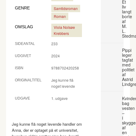
Et
liv
GENRE
Samtidsroman
langt
borte
Roman
af
M.
OMSLAG
Viola Nolsøe
L.
Krebbers
Stedm
233
SIDEANTAL
Pippi
leger
2024
UDGIVET
tagfat
med
9788702420258
ISBN
politiet
af
Astrid
Jeg kunne flå
ORIGINALTITEL
Lindgr
noget levende
Kvinde
1. udgave
UDGAVE
bag
vesten
–
i
skygge
Jeg kunne flå noget levende handler om
af
Anna, der er optaget på et universitet,
en