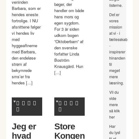
veninden
bøger, der
listerne.
Barbara, som er
handler om både
hendes eneste
Det er
hans mors og
fortrolige. I NU
vores
egen sygdom.
afsnittene følger
mission
For 3 år siden
vi hendes liv
at vi - i
udkom bogen
med
fællesskab
”Oktoberbarn” af
hyggeaftnerne
-
den svenske
med Barbara,
inspirerer
forfatter Linda
den endeløse
hinanden
Boström
strøm af
til
Knausgård. Hun
bekymrede
meget
[…]
sms’er fra
mere
hendes […]
læsning.
Vil du
vide
mere
så klik
her
Jeg er
Store
Har
du lyst
hvad
Kongen
til at