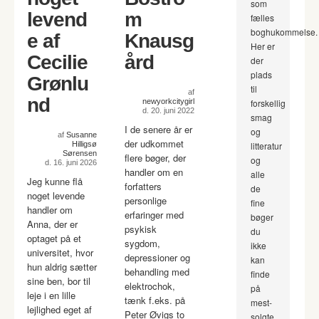
som
levend
m
fælles
boghukommelse.
e af
Knausg
Her er
Cecilie
ård
der
plads
Grønlu
til
af
nd
newyorkcitygirl
forskellig
d. 20. juni 2022
smag
I de senere år er
og
af
Susanne
der udkommet
Hilligsø
litteratur
Sørensen
flere bøger, der
og
d. 16. juni 2026
handler om en
alle
Jeg kunne flå
forfatters
de
noget levende
personlige
fine
handler om
erfaringer med
bøger
Anna, der er
psykisk
du
optaget på et
sygdom,
ikke
universitet, hvor
depressioner og
kan
hun aldrig sætter
behandling med
finde
sine ben, bor til
elektrochok,
på
leje i en lille
tænk f.eks. på
mest-
lejlighed eget af
Peter Øvigs to
solgte