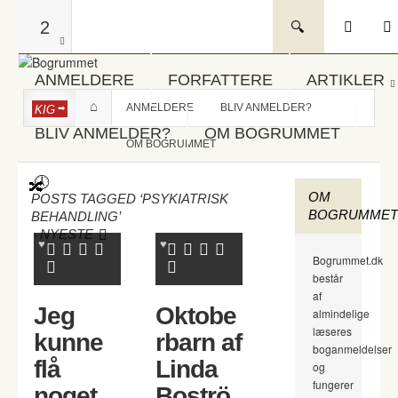
2
ANMELDERE
FORFATTERE
ARTIKLER
ANMELDERE
BLIV ANMELDER?
KIG
BLIV ANMELDER?
OM BOGRUMMET
OM BOGRUMMET
OM
POSTS TAGGED ‘PSYKIATRISK
BOGRUMMET
BEHANDLING’
-
NYESTE
Bogrummet.dk
består
af
Jeg
Oktobe
almindelige
læseres
kunne
rbarn af
boganmeldelser
flå
Linda
og
fungerer
noget
Boströ