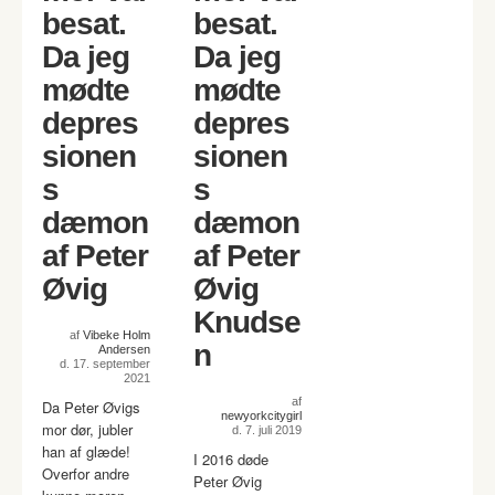
besat.
besat.
Da jeg
Da jeg
mødte
mødte
depres
depres
sionen
sionen
s
s
dæmon
dæmon
af Peter
af Peter
Øvig
Øvig
Knudse
af
Vibeke Holm
n
Andersen
d. 17. september
2021
af
Da Peter Øvigs
newyorkcitygirl
mor dør, jubler
d. 7. juli 2019
han af glæde!
I 2016 døde
Overfor andre
Peter Øvig