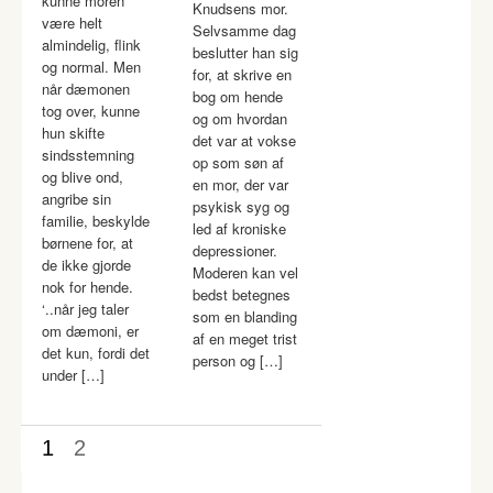
kunne moren
Knudsens mor.
være helt
Selvsamme dag
almindelig, flink
beslutter han sig
og normal. Men
for, at skrive en
når dæmonen
bog om hende
tog over, kunne
og om hvordan
hun skifte
det var at vokse
sindsstemning
op som søn af
og blive ond,
en mor, der var
angribe sin
psykisk syg og
familie, beskylde
led af kroniske
børnene for, at
depressioner.
de ikke gjorde
Moderen kan vel
nok for hende.
bedst betegnes
‘..når jeg taler
som en blanding
om dæmoni, er
af en meget trist
det kun, fordi det
person og […]
under […]
1
2