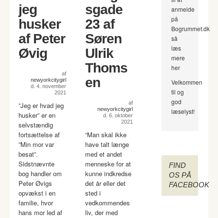
jeg
sgade
anmelde
på
husker
23 af
Bogrummet.dk
af Peter
Søren
så
læs
Øvig
Ulrik
mere
Thoms
her
af
en
newyorkcitygirl
Velkommen
d. 4. november
til og
2021
god
af
”Jeg er hvad jeg
newyorkcitygirl
læselyst!
husker” er en
d. 6. oktober
2021
selvstændig
fortsættelse af
“Man skal ikke
”Min mor var
have talt længe
besat”.
med et andet
Sidstnævnte
menneske for at
FIND
bog handler om
kunne indkredse
OS PÅ
Peter Øvigs
det år eller det
FACEBOOK
opvækst i en
sted i
familie, hvor
vedkommendes
hans mor led af
liv, der med