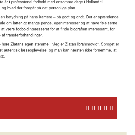
ste år i professionel fodbold med ensomme dage i Holland til
a, og hvad der foregår på det personlige plan.
ft en betydning på hans karriere – på godt og ondt. Det er spændende
 tale om latterligt mange penge, egeninteresser og at have følelserne
 være fodboldinteresseret for at finde biografien interessant, for
af transferforhandlinger.
 høre Zlatans egen stemme i “Jeg er Zlatan Ibrahimovic”. Sproget er
 meget autentisk læseoplevelse, og man kan næsten ikke fornemme, at
tz.