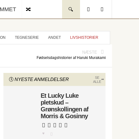
UMMET
ION
TEGNESERIE
ANDET
LIVSHISTORIER
NÆSTE
Fødselsdagshistorier af Haruki Murakami
SE
NYESTE ANMELDELSER
ALLE
Et Lucky Luke
pletskud –
Grønskollingen af
Morris & Gosinny