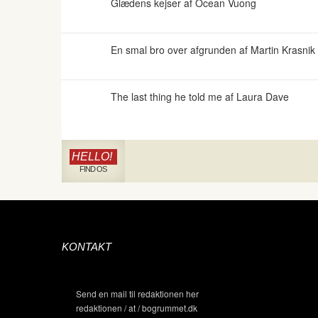
Glædens kejser af Ocean Vuong
En smal bro over afgrunden af Martin Krasnik
The last thing he told me af Laura Dave
HELLO!
FIND OS
KONTAKT
Send en mail til redaktionen her
redaktionen / at / bogrummet.dk