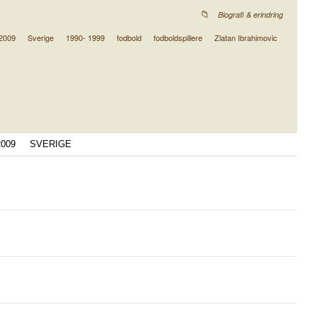
Biografi & erindring
2009
Sverige
1990- 1999
fodbold
fodboldspillere
Zlatan Ibrahimovic
2009
SVERIGE