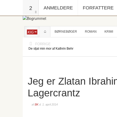
2
ANMELDERE
FORFATTERE
BØRNEBØGER
ROMAN
KRIMI
KIG
FORRIGE
De stjal min mor af Kathrin Behr
Jeg er Zlatan Ibrahi
Lagercrantz
af
BK
d.
1. april 2014