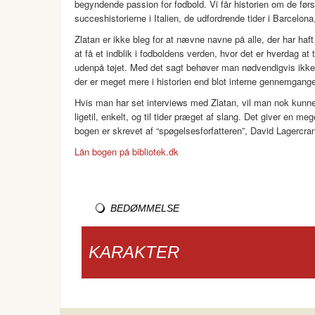
begyndende passion for fodbold. Vi får historien om de før
succeshistorierne i Italien, de udfordrende tider i Barcelon
Zlatan er ikke bleg for at nævne navne på alle, der har ha
at få et indblik i fodboldens verden, hvor det er hverdag at
udenpå tøjet. Med det sagt behøver man nødvendigvis ikke at
der er meget mere i historien end blot interne gennemgange 
Hvis man har set interviews med Zlatan, vil man nok kunne
ligetil, enkelt, og til tider præget af slang. Det giver en
bogen er skrevet af “spøgelsesforfatteren”, David Lagercran
Lån bogen på bibliotek.dk
BEDØMMELSE
KARAKTER