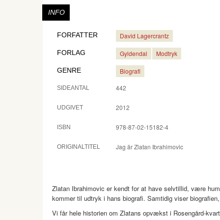
INFO
FORFATTER
David Lagercrantz
FORLAG
Gyldendal
Modtryk
GENRE
Biografi
442
SIDEANTAL
2012
UDGIVET
978-87-02-15182-4
ISBN
Jag är Zlatan Ibrahimovic
ORIGINALTITEL
Zlatan Ibrahimovic er kendt for at have selvtillid, være humo
kommer til udtryk i hans biografi. Samtidig viser biografien
Vi får hele historien om Zlatans opvækst i Rosengård-kvarte