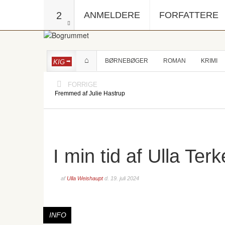
2
ANMELDERE
FORFATTERE
BØRNEBØGER
ROMAN
KRIMI
KIG
FORRIGE
Fremmed af Julie Hastrup
I min tid af Ulla Ter
af
Ulla Weishaupt
d.
19. juli 2024
INFO