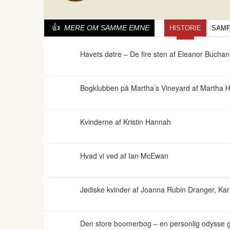
MERE OM SAMME EMNE
HISTORIE
SAM
Havets døtre – De fire sten af Eleanor Bucha
Bogklubben på Martha’s Vineyard af Martha Ha
Kvinderne af Kristin Hannah
Hvad vi ved af Ian McEwan
Jødiske kvinder af Joanna Rubin Dranger, Ka
Den store boomerbog – en personlig odysse ge