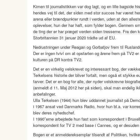
Kimen til journalistikken var dog lagt, og en lille bagside 
hendes vej til det, der siden med stor succes har været he
arena eller brændpunkter rundt i verden, uden at den alle
oplevelser, hun der har haft, som fylder bogen. Gennem små
de ting der er har præget verden siden tresserne. Fra den k
Storbritannien 31 januar 2020 trådte ud af EU.
Nedrustningen under Reagan og Gorbatjov frem til Ruslands
Der er ingen tvivl om at opstarten og årene frem på TV2 er 
kulturen på DR kontra TV2.
Det er en virkelig velskrevet og interessant bog, der vækk
Terkelsens historie der bliver fortalt, men også et stykke eu
farver. Det er en bog for alle, der nyder velskrevne biografi
(anmeldt d 11. Maj 2012 her på siden), skal man endelig ikk
anbefalinger.
Ulla Terkelsen (1944) hun blev uddannet journalist på Demo
i 1967 ansat ved Danmarks Radio, hvor hun bl.a. var korres
blev deres nyhedschef.
I 1990″erne arbejdede hun fast som korrespondent i Bruxelle
korrespondent for TV 2 med base i Cannes, og er desude
Bogen er et anmeldereksemplar tilsendt af Politiken, hvil