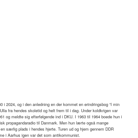
 80 i 2024, og i den anledning en der kommet en erindringsbog “I min
lla fra hendes skoletid og helt frem til i dag. Under koldkrigen var
61 og meldte sig efterfølgende ind i DKU. I 1963 til 1964 boede hun i
k propagandaradio til Danmark. Men hun lærte også mange
ft en særlig plads i hendes hjerte. Turen ud og hjem gennem DDR
me i Aarhus igen var det som antikommunist.