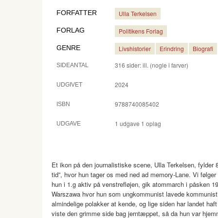
FORFATTER
Ulla Terkelsen
FORLAG
Politikens Forlag
GENRE
Livshistorier
Erindring
Biografi
316 sider: ill. (nogle i farver)
SIDEANTAL
2024
UDGIVET
9788740085402
ISBN
1 udgave 1 oplag
UDGAVE
Et ikon på den journalistiske scene, Ulla Terkelsen, fylder
tid”, hvor hun tager os med ned ad memory-Lane. Vi følger U
hun i 1.g aktiv på venstrefløjen, gik atommarch i påsken 19
Warszawa hvor hun som ungkommunist lavede kommunistis
almindelige polakker at kende, og lige siden har landet ha
viste den grimme side bag jerntæppet, så da hun var hjem