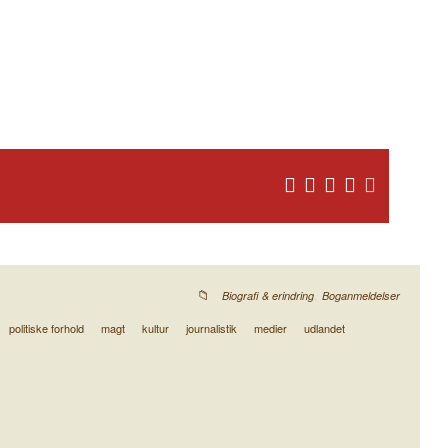
,
Biografi & erindring
Boganmeldelser
politiske forhold
magt
kultur
journalistik
medier
udlandet