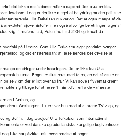
historie i det lokale socialdemokratiske dagblad Demokraten blev
ndes levebrød. I dag er der ikke meget af betydning på den politiske
stedsnærværende Ulla Terkelsen dukker op. Det er også mange af de
 anekdoter, sjove historier men også alvorlige beretninger følger vi
olde krig til murens fald, Polen ind i EU 2004 og Brexit da
 overfald på Ukraine. Som Ulla Terkelsen siger pendulet svinger.
hjerteblod, og det er interessant at læse hendes beskrivelse af
er mange erindringer under læsningen. Det er ikke kun Ulla
ropæisk historie. Bogen er illustreret med fotos, en del af disse er i
er, og selv om der er lidt overlap fra “ Vi kan sove i flyvemaskinen”
e holde sig tilbage for at læse “I min tid”. Herfra de varmeste
kraten i Aarhus, og
pondent i Washington. I 1987 var hun med til at starte TV 2 op, og
s og Berlin. I dag arbejder Ulla Terkelsen som international
n kommentator ved danske og udenlandske kongelige begivenheder.
ket dog ikke har påvirket min bedømmelse af bogen.