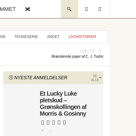
UMMET
ION
TEGNESERIE
ANDET
LIVSHISTORIER
NÆSTE
Brændende piger af C. J. Tudor
SE
NYESTE ANMELDELSER
ALLE
Et Lucky Luke
pletskud –
Grønskollingen af
Morris & Gosinny