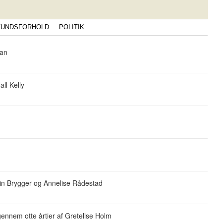
FUNDSFORHOLD
POLITIK
nan
ll Kelly
rin Brygger og Annelise Rådestad
nnem otte årtier af Gretelise Holm