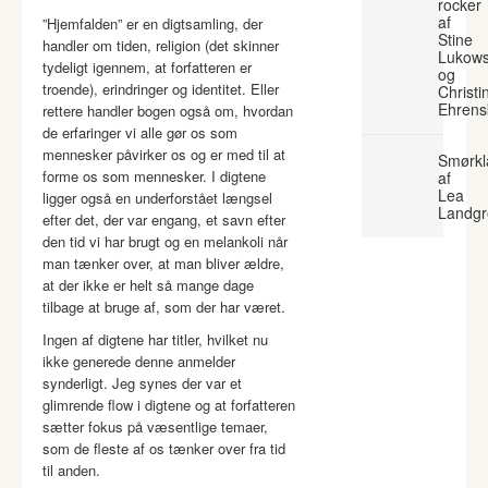
rocker
af
”Hjemfalden” er en digtsamling, der
Stine
handler om tiden, religion (det skinner
Lukows
tydeligt igennem, at forfatteren er
og
troende), erindringer og identitet. Eller
Christi
Ehrens
rettere handler bogen også om, hvordan
de erfaringer vi alle gør os som
mennesker påvirker os og er med til at
Smørkl
forme os som mennesker. I digtene
af
Lea
ligger også en underforstået længsel
Landgr
efter det, der var engang, et savn efter
den tid vi har brugt og en melankoli når
man tænker over, at man bliver ældre,
at der ikke er helt så mange dage
tilbage at bruge af, som der har været.
Ingen af digtene har titler, hvilket nu
ikke generede denne anmelder
synderligt. Jeg synes der var et
glimrende flow i digtene og at forfatteren
sætter fokus på væsentlige temaer,
som de fleste af os tænker over fra tid
til anden.