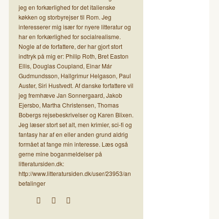
jeg en forkærlighed for det italienske
køkken og storbyrejser til Rom. Jeg
interesserer mig især for nyere litteratur og
har en forkærlighed for socialrealisme.
Nogle af de forfattere, der har gjort stort
indtryk på mig er: Philip Roth, Bret Easton
Ellis, Douglas Coupland, Einar Már
Gudmundsson, Hallgrimur Helgason, Paul
Auster, Siri Hustvedt. Af danske forfattere vil
jeg fremhæve Jan Sonnergaard, Jakob
Ejersbo, Martha Christensen, Thomas
Bobergs rejsebeskrivelser og Karen Blixen.
Jeg læser stort set alt, men krimier, sci-fi og
fantasy har af en eller anden grund aldrig
formået at fange min interesse. Læs også
gerne mine boganmeldelser på
litteratursiden.dk:
http://www.litteratursiden.dk/user/23953/an
befalinger