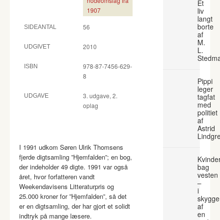
nodeomslag fra
Et
1907
liv
langt
borte
56
SIDEANTAL
af
M.
2010
UDGIVET
L.
Stedm
978-87-7456-629-
ISBN
8
Pippi
leger
3. udgave, 2.
tagfat
UDGAVE
med
oplag
politiet
af
Astrid
Lindgr
I 1991 udkom Søren Ulrik Thomsens
fjerde digtsamling ”Hjemfalden”; en bog,
Kvinde
der indeholder 49 digte. 1991 var også
bag
vesten
året, hvor forfatteren vandt
–
Weekendavisens Litteraturpris og
i
25.000 kroner for ”Hjemfalden”, så det
skygge
er en digtsamling, der har gjort et solidt
af
en
indtryk på mange læsere.