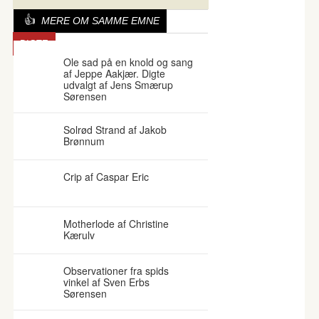
MERE OM SAMME EMNE
DIGTE
Ole sad på en knold og sang
af Jeppe Aakjær. Digte
udvalgt af Jens Smærup
Sørensen
Solrød Strand af Jakob
Brønnum
Crip af Caspar Eric
Motherlode af Christine
Kærulv
Observationer fra spids
vinkel af Sven Erbs
Sørensen