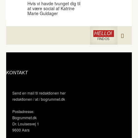
Hvis vi havde tvunget dig til
at være social af Katrine
Marie Guldager
HELLO!
FIND OS
KONTAKT
Send en mail til redaktionen her
redaktionen / at / bogrummet.dk
Postadresse:
Bogrummet.dk
Dr. Louisesvej 1
9600 Aars