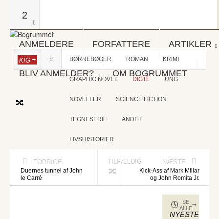
2
ANMELDERE
FORFATTERE
ARTIKLER
BØRNEBØGER
ROMAN
KRIMI
KIG
BLIV ANMELDER?
OM BOGRUMMET
GRAPHIC NOVEL
DIGTE
UNG
NOVELLER
SCIENCE FICTION
TEGNESERIE
ANDET
LIVSHISTORIER
TILFÆLDIG
FORRIGE
NÆSTE
Duernes tunnel af John
Kick-Ass af Mark Millar
le Carré
og John Romita Jr.
SE
ALLE
NYESTE