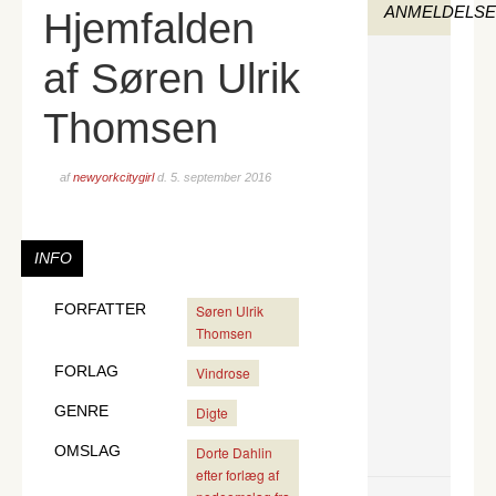
ANMELDELS
Hjemfalden
af Søren Ulrik
Thomsen
af
newyorkcitygirl
d.
5. september 2016
INFO
FORFATTER
Søren Ulrik
Thomsen
FORLAG
Vindrose
GENRE
Digte
OMSLAG
Dorte Dahlin
efter forlæg af