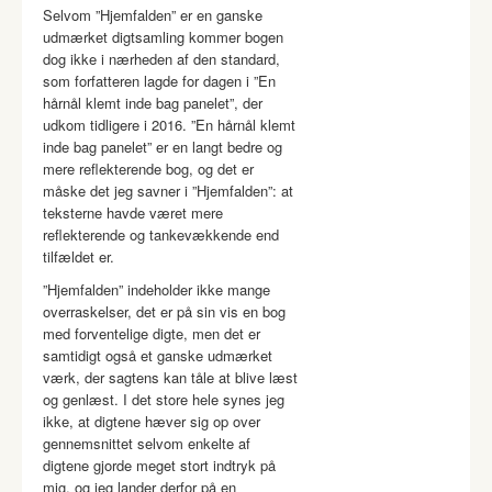
Selvom ”Hjemfalden” er en ganske
udmærket digtsamling kommer bogen
dog ikke i nærheden af den standard,
som forfatteren lagde for dagen i ”En
hårnål klemt inde bag panelet”, der
udkom tidligere i 2016. ”En hårnål klemt
inde bag panelet” er en langt bedre og
mere reflekterende bog, og det er
måske det jeg savner i ”Hjemfalden”: at
teksterne havde været mere
reflekterende og tankevækkende end
tilfældet er.
”Hjemfalden” indeholder ikke mange
overraskelser, det er på sin vis en bog
med forventelige digte, men det er
samtidigt også et ganske udmærket
værk, der sagtens kan tåle at blive læst
og genlæst. I det store hele synes jeg
ikke, at digtene hæver sig op over
gennemsnittet selvom enkelte af
digtene gjorde meget stort indtryk på
mig, og jeg lander derfor på en