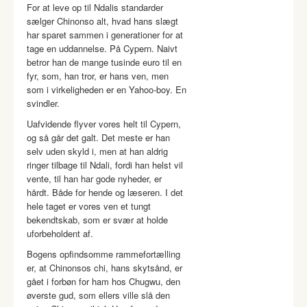
For at leve op til Ndalis standarder
sælger Chinonso alt, hvad hans slægt
har sparet sammen i generationer for at
tage en uddannelse. På Cypern. Naivt
betror han de mange tusinde euro til en
fyr, som, han tror, er hans ven, men
som i virkeligheden er en Yahoo-boy. En
svindler.
Uafvidende flyver vores helt til Cypern,
og så går det galt. Det meste er han
selv uden skyld i, men at han aldrig
ringer tilbage til Ndali, fordi han helst vil
vente, til han har gode nyheder, er
hårdt. Både for hende og læseren. I det
hele taget er vores ven et tungt
bekendtskab, som er svær at holde
uforbeholdent af.
Bogens opfindsomme rammefortælling
er, at Chinonsos chi, hans skytsånd, er
gået i forbøn for ham hos Chugwu, den
øverste gud, som ellers ville slå den