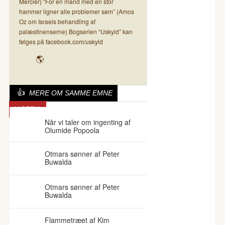
Mercier) “For en mand med en stor
hammer ligner alle problemer søm” (Amos
Oz om Israels behandling af
palæstinenserne) Bogserien “Uskyld” kan
følges på facebook.com/uskyld
MERE OM SAMME EMNE
NIGERIA
Når vi taler om ingenting af
Olumide Popoola
Otmars sønner af Peter
Buwalda
Otmars sønner af Peter
Buwalda
Flammetræet af Kim