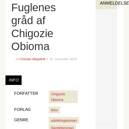
ANMELDELS
Fuglenes
gråd af
Chigozie
Obioma
af
Christian Møgeltoft
d.
15. november 2019
INFO
FORFATTER
Chigozie
Obioma
FORLAG
Klim
GENRE
udviklingsroman
Samtidsroman