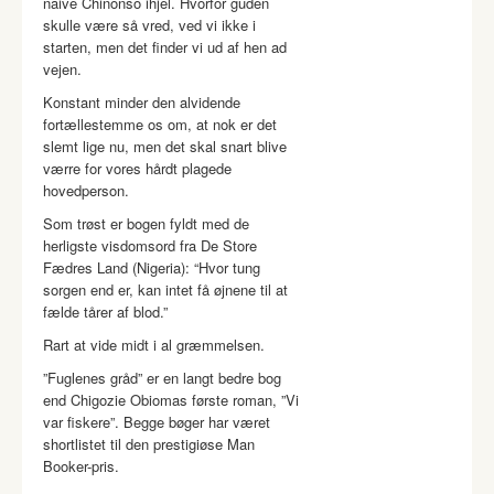
naive Chinonso ihjel. Hvorfor guden
skulle være så vred, ved vi ikke i
starten, men det finder vi ud af hen ad
vejen.
Konstant minder den alvidende
fortællestemme os om, at nok er det
slemt lige nu, men det skal snart blive
værre for vores hårdt plagede
hovedperson.
Som trøst er bogen fyldt med de
herligste visdomsord fra De Store
Fædres Land (Nigeria): “Hvor tung
sorgen end er, kan intet få øjnene til at
fælde tårer af blod.”
Rart at vide midt i al græmmelsen.
”Fuglenes gråd” er en langt bedre bog
end Chigozie Obiomas første roman, ”Vi
var fiskere”. Begge bøger har været
shortlistet til den prestigiøse Man
Booker-pris.