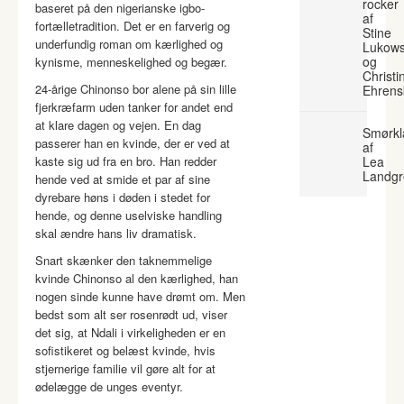
rocker
baseret på den nigerianske igbo-
af
fortælletradition. Det er en farverig og
Stine
underfundig roman om kærlighed og
Lukows
og
kynisme, menneskelighed og begær.
Christi
24-årige Chinonso bor alene på sin lille
Ehrens
fjerkræfarm uden tanker for andet end
at klare dagen og vejen. En dag
Smørkl
passerer han en kvinde, der er ved at
af
kaste sig ud fra en bro. Han redder
Lea
Landgr
hende ved at smide et par af sine
dyrebare høns i døden i stedet for
hende, og denne uselviske handling
skal ændre hans liv dramatisk.
Snart skænker den taknemmelige
kvinde Chinonso al den kærlighed, han
nogen sinde kunne have drømt om. Men
bedst som alt ser rosenrødt ud, viser
det sig, at Ndali i virkeligheden er en
sofistikeret og belæst kvinde, hvis
stjernerige familie vil gøre alt for at
ødelægge de unges eventyr.