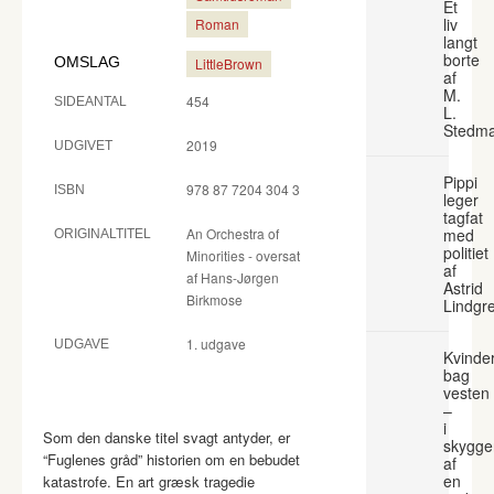
Et
liv
Roman
langt
borte
OMSLAG
LittleBrown
af
M.
454
SIDEANTAL
L.
Stedm
2019
UDGIVET
Pippi
978 87 7204 304 3
ISBN
leger
tagfat
An Orchestra of
med
ORIGINALTITEL
politiet
Minorities - oversat
af
af Hans-Jørgen
Astrid
Birkmose
Lindgr
1. udgave
UDGAVE
Kvinde
bag
vesten
–
i
Som den danske titel svagt antyder, er
skygge
“Fuglenes gråd” historien om en bebudet
af
en
katastrofe. En art græsk tragedie