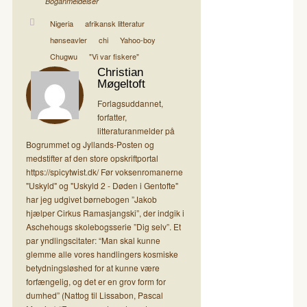
Boganmeldelser
Nigeria
afrikansk litteratur
hønseavler
chi
Yahoo-boy
Chugwu
"Vi var fiskere"
Christian
Møgeltoft
Forlagsuddannet,
forfatter,
litteraturanmelder på
Bogrummet og Jyllands-Posten og
medstifter af den store opskriftportal
https://spicytwist.dk/ Før voksenromanerne
"Uskyld" og "Uskyld 2 - Døden i Gentofte"
har jeg udgivet børnebogen ”Jakob
hjælper Cirkus Ramasjangski”, der indgik i
Aschehougs skolebogsserie ”Dig selv”. Et
par yndlingscitater: “Man skal kunne
glemme alle vores handlingers kosmiske
betydningsløshed for at kunne være
forfængelig, og det er en grov form for
dumhed” (Nattog til Lissabon, Pascal