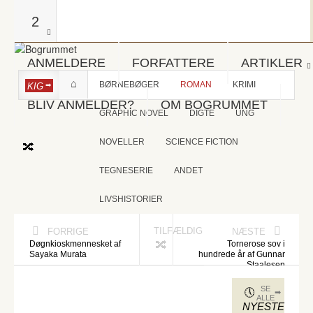
2
ANMELDERE
FORFATTERE
ARTIKLER
BØRNEBØGER
ROMAN
KRIMI
KIG
BLIV ANMELDER?
OM BOGRUMMET
GRAPHIC NOVEL
DIGTE
UNG
NOVELLER
SCIENCE FICTION
TEGNESERIE
ANDET
LIVSHISTORIER
TILFÆLDIG
FORRIGE
NÆSTE
Døgnkioskmennesket af
Tornerose sov i
Sayaka Murata
hundrede år af Gunnar
Staalesen
SE
ALLE
NYESTE