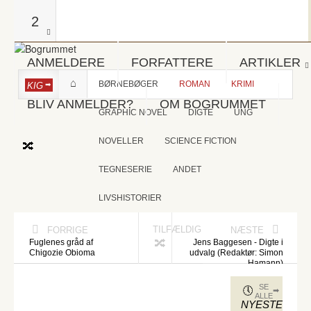
2
ANMELDERE
FORFATTERE
ARTIKLER
BØRNEBØGER
ROMAN
KRIMI
KIG
BLIV ANMELDER?
OM BOGRUMMET
GRAPHIC NOVEL
DIGTE
UNG
NOVELLER
SCIENCE FICTION
TEGNESERIE
ANDET
LIVSHISTORIER
TILFÆLDIG
FORRIGE
NÆSTE
Fuglenes gråd af
Jens Baggesen - Digte i
Chigozie Obioma
udvalg (Redaktør: Simon
Hamann)
SE
ALLE
NYESTE