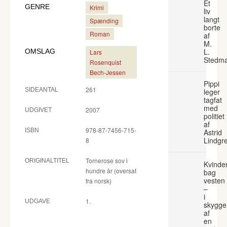
Et
GENRE
Krimi
liv
langt
Spænding
borte
Roman
af
M.
L.
OMSLAG
Lars
Stedm
Rosenquist
Bech-Jessen
Pippi
261
SIDEANTAL
leger
tagfat
med
2007
UDGIVET
politiet
af
978-87-7456-715-
ISBN
Astrid
Lindgr
8
Tornerose sov i
ORIGINALTITEL
Kvinde
hundre år (oversat
bag
vesten
fra norsk)
–
i
1.
UDGAVE
skygge
af
en