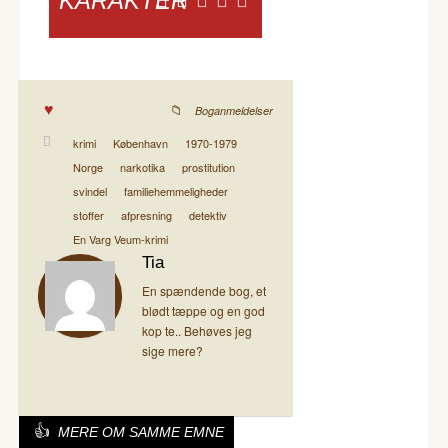
KARAKTER
Boganmeldelser
krimi
København
1970-1979
Norge
narkotika
prostitution
svindel
familiehemmeligheder
stoffer
afpresning
detektiv
En Varg Veum-krimi
Tia
En spændende bog, et
blødt tæppe og en god
kop te.. Behøves jeg
sige mere?
MERE OM SAMME EMNE