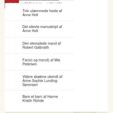
KRIMI
KØBENHAVN
1970-1979
Tolv utæmmede heste af
Anne Holt
Det ellevte manuskript af
Anne Holt
Den stemplede mand af
Robert Galbraith
Far(e) og mor(d) af Mie
Petersen
Videre skæbne ukendt af
Anne-Sophie Lunding-
Sørensen
Bare et barn af Hanne
Kristin Rohde