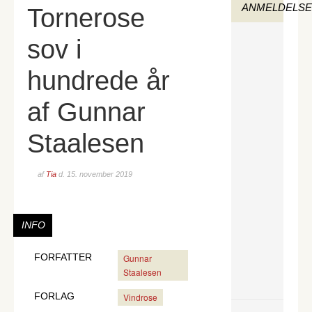
ANMELDELS
Tornerose
sov i
hundrede år
af Gunnar
Staalesen
af
Tia
d.
15. november 2019
INFO
FORFATTER
Gunnar
Staalesen
FORLAG
Vindrose