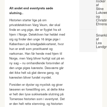
rocker
af
Alt andet end eventyrets søde
Stine
Lukows
slutning..
og
Historien starter lige på om
Christi
Ehrens
privatdetektiven Varg Veum, der skal
finde en ung pige, der er flygtet fra sit
hjem i Norge. Detektiven har heldet med
Smørkl
af
sig og finder den unge 16 årige pige i
Lea
København på Istedgadekvarteret, hvor
Landgr
hun er endt som prostitueret og
narkoman. Han får hende med hjem til
Norge, men Varg bliver hurtigt sat på en
ny sag – nu omhandlende forsvinden af
den unge piges kæreste. Desværre går
det ikke helt så glat denne gang, og
kæresten bliver fundet myrdet.
Forsiden er dyster og mystisk og giver
læseren en forestilling om, at dette ikke
er helt den lyse sukkersøde slutning på
Tornerose historien som i eventyret. Det
er den helt rette stemning, og historien