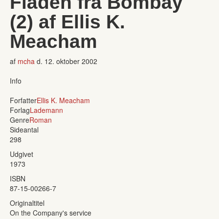
Flåden fra Bombay
(2) af Ellis K.
Meacham
af
mcha
d.
12. oktober 2002
Info
Forfatter
Ellis K. Meacham
Forlag
Lademann
Genre
Roman
Sideantal
298
Udgivet
1973
ISBN
87-15-00266-7
Originaltitel
On the Company's service