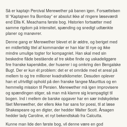
Så er kaptajn Percival Merewether på banen igen. Forsættelsen
til ”Kaptajnen fra Bombay” er absolut ikke af ringere læseværdi
end Ellis K. Meachams første bog. Historien fortsætter med
samme rigdom på intensitet, spænding og snedigt udtænkte
planer og manøvrer.
Denne gang er Merewether blevet et år ældre, og beriget med
en midlertidig titel af kommandør er han klar til nye og ikke
mindre umulige togter for kompagniet. Han skal med sin
beskedne flåde bestående af tre skibe finde og uskadeliggøre
fire franske kaperskibe, der huserer i og omkring den Bengalske
Bugt. Der er kun ét problem: det er et område med et areal på
mellem to og tre millioner kvadratkilometer. Desuden oplever
han et ufrivilligt ophold på den franske fangeø Mauritius og en
hemmelig mission til Persien. Merewether må igen improvisere
og spændingen stiger, så man må klamre sig krampagtigt til
bogen. Ind i mellem de barske opgaver har en sær indskydelse
fået Merewether, der ellers ikke har sans for poesi, til at læse
Shakespeare og en digter, der hedder Walter Scott. Årsagen
hedder lady Caroline, et nyt bekendtskab fra Calcutta.
Kunne man lide den første bog, vil denne være en god