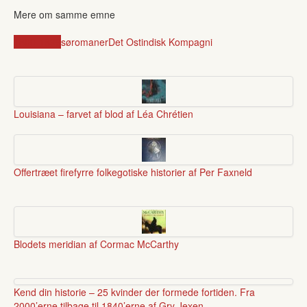
Mere om samme emne
1800-1899
søromaner
Det Ostindisk Kompagni
Louisiana – farvet af blod af Léa Chrétien
Offertræet firefyrre folkegotiske historier af Per Faxneld
Blodets meridian af Cormac McCarthy
Kend din historie – 25 kvinder der formede fortiden. Fra
2000’erne tilbage til 1840’erne af Gry Jexen