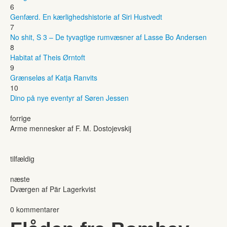
6
Genfærd. En kærlighedshistorie af Siri Hustvedt
7
No shit, S 3 – De tyvagtige rumvæsner af Lasse Bo Andersen
8
Habitat af Theis Ørntoft
9
Grænseløs af Katja Ranvits
10
Dino på nye eventyr af Søren Jessen
forrige
Arme mennesker af F. M. Dostojevskij
tilfældig
næste
Dværgen af Pär Lagerkvist
0 kommentarer