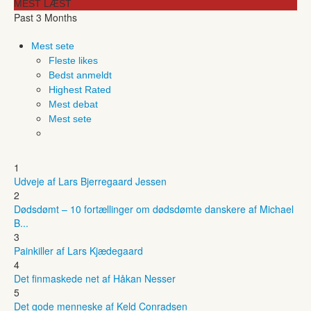
MEST LÆST
Past 3 Months
Mest sete
Fleste likes
Bedst anmeldt
Highest Rated
Mest debat
Mest sete
1
Udveje af Lars Bjerregaard Jessen
2
Dødsdømt – 10 fortællinger om dødsdømte danskere af Michael
B...
3
Painkiller af Lars Kjædegaard
4
Det finmaskede net af Håkan Nesser
5
Det gode menneske af Keld Conradsen