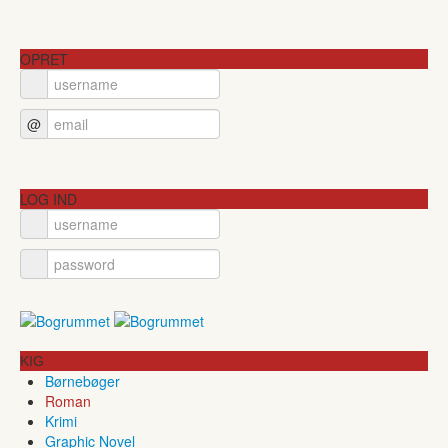
OPRET
@
LOG IND
KIG
Børnebøger
Roman
Krimi
Graphic Novel