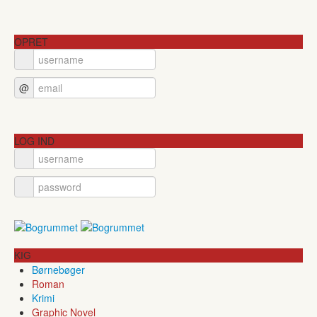
OPRET
@
LOG IND
KIG
Børnebøger
Roman
Krimi
Graphic Novel