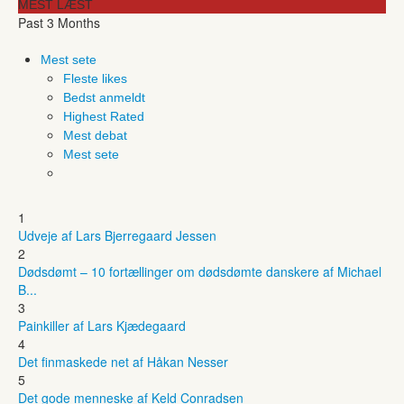
MEST LÆST
Past 3 Months
Mest sete
Fleste likes
Bedst anmeldt
Highest Rated
Mest debat
Mest sete
1
Udveje af Lars Bjerregaard Jessen
2
Dødsdømt – 10 fortællinger om dødsdømte danskere af Michael
B...
3
Painkiller af Lars Kjædegaard
4
Det finmaskede net af Håkan Nesser
5
Det gode menneske af Keld Conradsen