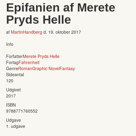
Epifanien af Merete
Pryds Helle
af
MartinHandberg
d.
19. oktober 2017
Info
Forfatter
Merete Pryds Helle
Forlag
Fahrenheit
Genre
Roman
Graphic Novel
Fantasy
Sideantal
120
Udgivet
2017
ISBN
9788771760552
Udgave
1. udgave