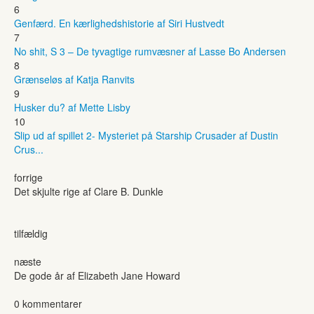
6
Genfærd. En kærlighedshistorie af Siri Hustvedt
7
No shit, S 3 – De tyvagtige rumvæsner af Lasse Bo Andersen
8
Grænseløs af Katja Ranvits
9
Husker du? af Mette Lisby
10
Slip ud af spillet 2- Mysteriet på Starship Crusader af Dustin
Crus...
forrige
Det skjulte rige af Clare B. Dunkle
tilfældig
næste
De gode år af Elizabeth Jane Howard
0 kommentarer