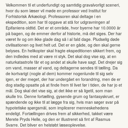
Velkommen til et underfundigt og samtidig gravalvorligt sceneri,
hvor du som læser vil møde en professor ved Institut for
Forhistorisk Arkæologi. Professoren skal deltage i en
ekspedition, som har til opgave at stå for udgravningen af
Epifaniens oldtid. Det er et område, hvor byerne har 10.0000 år
på bagen, og de emmer derfor af historie, må det siges. Der har
været liv og om ikke glade dag så i al fald dage. Pludselig døde
civilisationen og livet helt ud. Det er en gåde, og den skal gerne
belyses. En helikopter skal fragte ekspeditionen sikkert frem, og
den indledes med at være ni styk. Det skal dog vise sig, at en
naturkatastrofe får et og andet at skulle have sagt. Det drejer sig
om vand, masser af vand, og deltagerne sendes til tælling. Da
de kortvarigt (nogle af dem) kommer nogenlunde til sig selv
igen, er der meget, der har undergået en forandring, men de er
dog stadig opsatte på at finde frem til livet før i tiden, de har jo et
mål. Dog skal det vise sig, at det ikke er så ligetil, som man
skulle tro. Denne fortælling, gysende grum og fantasyskruet, er
spændende og ikke til at lægge fra sig, hvis man søger svar på
hypotetiske spørgsmål, som implicerer menneskehedens
endeligt. Fortællingen drives frem af sikkerhed, takket være
Merete Pryds Helle, og den er illustreret så fint af Rasmus
Svarre. Det bliver en helstøbt læseoplevelse.