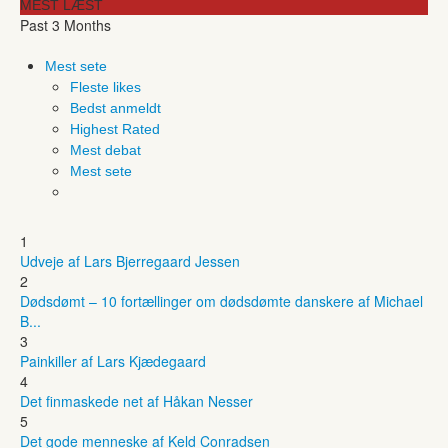
MEST LÆST
Past 3 Months
Mest sete
Fleste likes
Bedst anmeldt
Highest Rated
Mest debat
Mest sete
1
Udveje af Lars Bjerregaard Jessen
2
Dødsdømt – 10 fortællinger om dødsdømte danskere af Michael
B...
3
Painkiller af Lars Kjædegaard
4
Det finmaskede net af Håkan Nesser
5
Det gode menneske af Keld Conradsen