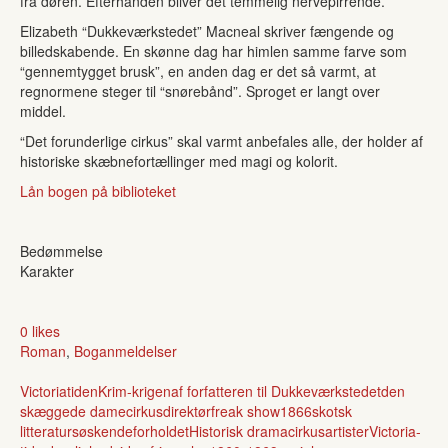
fra døren. Efterhånden bliver det temmelig nervepirrende.
Elizabeth “Dukkeværkstedet” Macneal skriver fængende og
billedskabende. En skønne dag har himlen samme farve som
“gennemtygget brusk”, en anden dag er det så varmt, at
regnormene steger til “snørebånd”. Sproget er langt over
middel.
“Det forunderlige cirkus” skal varmt anbefales alle, der holder af
historiske skæbnefortællinger med magi og kolorit.
Lån bogen på biblioteket
Bedømmelse
Karakter
0 likes
Roman
,
Boganmeldelser
Victoriatiden
Krim-krigen
af forfatteren til Dukkeværkstedet
den
skæggede dame
cirkusdirektør
freak show
1866
skotsk
litteratur
søskendeforholdet
Historisk drama
cirkusartister
Victoria-