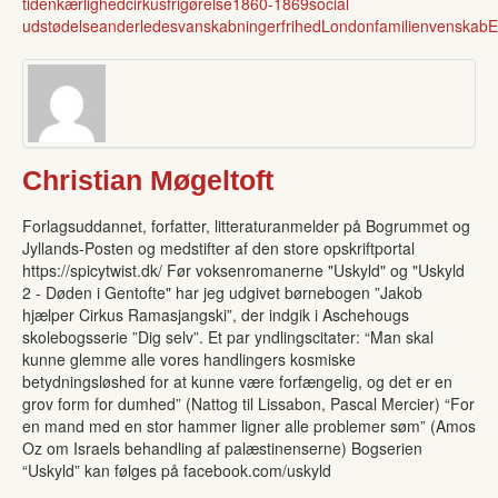
tiden
kærlighed
cirkus
frigørelse
1860-1869
social
udstødelse
anderledes
vanskabninger
frihed
London
familien
venskab
E
Christian Møgeltoft
Forlagsuddannet, forfatter, litteraturanmelder på Bogrummet og
Jyllands-Posten og medstifter af den store opskriftportal
https://spicytwist.dk/ Før voksenromanerne "Uskyld" og "Uskyld
2 - Døden i Gentofte" har jeg udgivet børnebogen ”Jakob
hjælper Cirkus Ramasjangski”, der indgik i Aschehougs
skolebogsserie ”Dig selv”. Et par yndlingscitater: “Man skal
kunne glemme alle vores handlingers kosmiske
betydningsløshed for at kunne være forfængelig, og det er en
grov form for dumhed” (Nattog til Lissabon, Pascal Mercier) “For
en mand med en stor hammer ligner alle problemer søm” (Amos
Oz om Israels behandling af palæstinenserne) Bogserien
“Uskyld” kan følges på facebook.com/uskyld