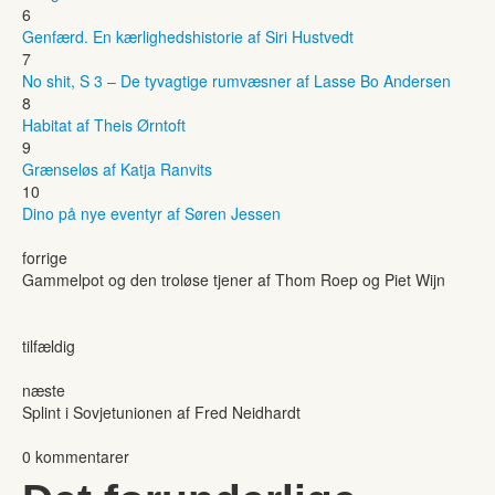
6
Genfærd. En kærlighedshistorie af Siri Hustvedt
7
No shit, S 3 – De tyvagtige rumvæsner af Lasse Bo Andersen
8
Habitat af Theis Ørntoft
9
Grænseløs af Katja Ranvits
10
Dino på nye eventyr af Søren Jessen
forrige
Gammelpot og den troløse tjener af Thom Roep og Piet Wijn
tilfældig
næste
Splint i Sovjetunionen af Fred Neidhardt
0 kommentarer