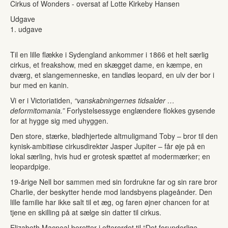
Cirkus of Wonders - oversat af Lotte Kirkeby Hansen
Udgave
1. udgave
Til en lille flække i Sydengland ankommer i 1866 et helt særlig
cirkus, et freakshow, med en skægget dame, en kæmpe, en
dværg, et slangemenneske, en tandløs leopard, en ulv der bor i
bur med en kanin.
Vi er i Victoriatiden,
“vanskabningernes tidsalder …
deformitomania.”
Forlystelsessyge englændere flokkes gysende
for at hygge sig med uhyggen.
Den store, stærke, blødhjertede altmuligmand Toby – bror til den
kynisk-ambitiøse cirkusdirektør Jasper Jupiter – får øje på en
lokal særling, hvis hud er grotesk spættet af modermærker; en
leopardpige.
19-årige Nell bor sammen med sin fordrukne far og sin rare bror
Charlie, der beskytter hende mod landsbyens plageånder. Den
lille familie har ikke salt til et æg, og faren øjner chancen for at
tjene en skilling på at sælge sin datter til cirkus.
Elizabeth Macneal beretter i efterordet til “Det forunderlige