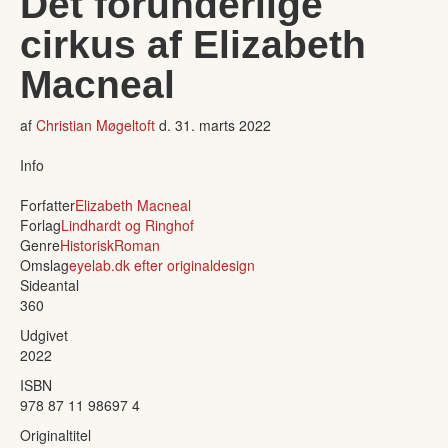
Det forunderlige
cirkus af Elizabeth
Macneal
af
Christian Møgeltoft
d.
31. marts 2022
Info
Forfatter
Elizabeth Macneal
Forlag
Lindhardt og Ringhof
Genre
Historisk
Roman
Omslag
eyelab.dk efter originaldesign
Sideantal
360
Udgivet
2022
ISBN
978 87 11 98697 4
Originaltitel