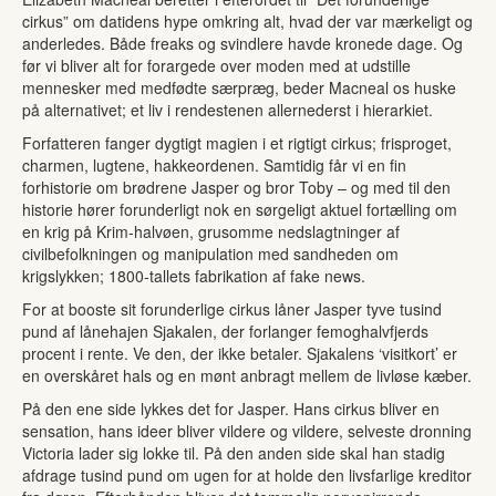
cirkus” om datidens hype omkring alt, hvad der var mærkeligt og
anderledes. Både freaks og svindlere havde kronede dage. Og
før vi bliver alt for forargede over moden med at udstille
mennesker med medfødte særpræg, beder Macneal os huske
på alternativet; et liv i rendestenen allernederst i hierarkiet.
Forfatteren fanger dygtigt magien i et rigtigt cirkus; frisproget,
charmen, lugtene, hakkeordenen. Samtidig får vi en fin
forhistorie om brødrene Jasper og bror Toby – og med til den
historie hører forunderligt nok en sørgeligt aktuel fortælling om
en krig på Krim-halvøen, grusomme nedslagtninger af
civilbefolkningen og manipulation med sandheden om
krigslykken; 1800-tallets fabrikation af fake news.
For at booste sit forunderlige cirkus låner Jasper tyve tusind
pund af lånehajen Sjakalen, der forlanger femoghalvfjerds
procent i rente. Ve den, der ikke betaler. Sjakalens ‘visitkort’ er
en overskåret hals og en mønt anbragt mellem de livløse kæber.
På den ene side lykkes det for Jasper. Hans cirkus bliver en
sensation, hans ideer bliver vildere og vildere, selveste dronning
Victoria lader sig lokke til. På den anden side skal han stadig
afdrage tusind pund om ugen for at holde den livsfarlige kreditor