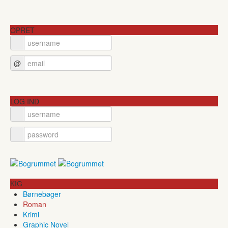
OPRET
@
LOG IND
KIG
Børnebøger
Roman
Krimi
Graphic Novel