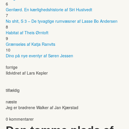
6
Genfærd. En kærlighedshistorie af Siri Hustvedt
7
No shit, S 3 – De tyvagtige rumvæsner af Lasse Bo Andersen
8
Habitat af Theis Ørntoft
9
Grænseløs af Katja Ranvits
10
Dino på nye eventyr af Søren Jessen
forrige
Ildvidnet af Lars Kepler
tilfældig
næste
Jeg er brødrene Walker af Jan Kjærstad
0 kommentarer