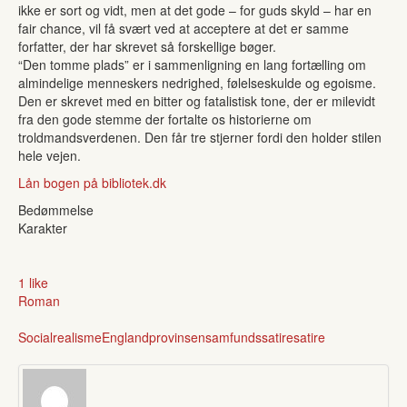
ikke er sort og vidt, men at det gode – for guds skyld – har en
fair chance, vil få svært ved at acceptere at det er samme
forfatter, der har skrevet så forskellige bøger.
“Den tomme plads” er i sammenligning en lang fortælling om
almindelige menneskers nedrighed, følelseskulde og egoisme.
Den er skrevet med en bitter og fatalistisk tone, der er milevidt
fra den gode stemme der fortalte os historierne om
troldmandsverdenen. Den får tre stjerner fordi den holder stilen
hele vejen.
Lån bogen på bibliotek.dk
Bedømmelse
Karakter
1 like
Roman
Socialrealisme
England
provinsen
samfundssatire
satire