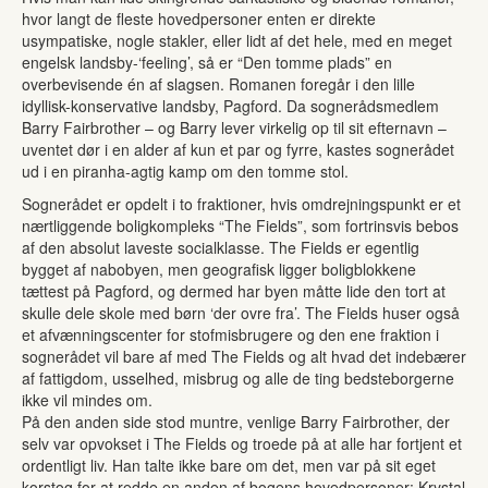
hvor langt de fleste hovedpersoner enten er direkte
usympatiske, nogle stakler, eller lidt af det hele, med en meget
engelsk landsby-‘feeling’, så er “Den tomme plads” en
overbevisende én af slagsen. Romanen foregår i den lille
idyllisk-konservative landsby, Pagford. Da sognerådsmedlem
Barry Fairbrother – og Barry lever virkelig op til sit efternavn –
uventet dør i en alder af kun et par og fyrre, kastes sognerådet
ud i en piranha-agtig kamp om den tomme stol.
Sognerådet er opdelt i to fraktioner, hvis omdrejningspunkt er et
nærtliggende boligkompleks “The Fields”, som fortrinsvis bebos
af den absolut laveste socialklasse. The Fields er egentlig
bygget af nabobyen, men geografisk ligger boligblokkene
tættest på Pagford, og dermed har byen måtte lide den tort at
skulle dele skole med børn ‘der ovre fra’. The Fields huser også
et afvænningscenter for stofmisbrugere og den ene fraktion i
sognerådet vil bare af med The Fields og alt hvad det indebærer
af fattigdom, usselhed, misbrug og alle de ting bedsteborgerne
ikke vil mindes om.
På den anden side stod muntre, venlige Barry Fairbrother, der
selv var opvokset i The Fields og troede på at alle har fortjent et
ordentligt liv. Han talte ikke bare om det, men var på sit eget
korstog for at redde en anden af bogens hovedpersoner: Krystal