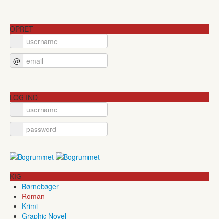
OPRET
@
LOG IND
KIG
Børnebøger
Roman
Krimi
Graphic Novel