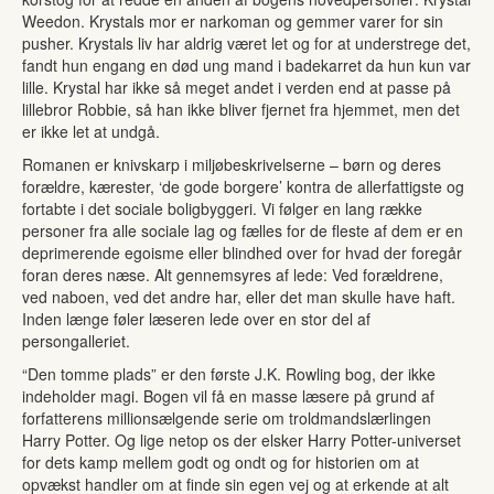
Weedon. Krystals mor er narkoman og gemmer varer for sin
pusher. Krystals liv har aldrig været let og for at understrege det,
fandt hun engang en død ung mand i badekarret da hun kun var
lille. Krystal har ikke så meget andet i verden end at passe på
lillebror Robbie, så han ikke bliver fjernet fra hjemmet, men det
er ikke let at undgå.
Romanen er knivskarp i miljøbeskrivelserne – børn og deres
forældre, kærester, ‘de gode borgere’ kontra de allerfattigste og
fortabte i det sociale boligbyggeri. Vi følger en lang række
personer fra alle sociale lag og fælles for de fleste af dem er en
deprimerende egoisme eller blindhed over for hvad der foregår
foran deres næse. Alt gennemsyres af lede: Ved forældrene,
ved naboen, ved det andre har, eller det man skulle have haft.
Inden længe føler læseren lede over en stor del af
persongalleriet.
“Den tomme plads” er den første J.K. Rowling bog, der ikke
indeholder magi. Bogen vil få en masse læsere på grund af
forfatterens millionsælgende serie om troldmandslærlingen
Harry Potter. Og lige netop os der elsker Harry Potter-universet
for dets kamp mellem godt og ondt og for historien om at
opvækst handler om at finde sin egen vej og at erkende at alt