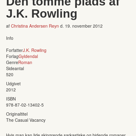
Den tomme plads af
J.K. Rowling
af
Christina Andersen Reyn
d.
19. november 2012
Info
Forfatter
J.K. Rowling
Forlag
Gyldendal
Genre
Roman
Sideantal
520
Udgivet
2012
ISBN
978-87-02-13402-5
Originaltitel
The Casual Vacancy
Hvis man kan lide skingrende sarkastiske og bidende romaner,