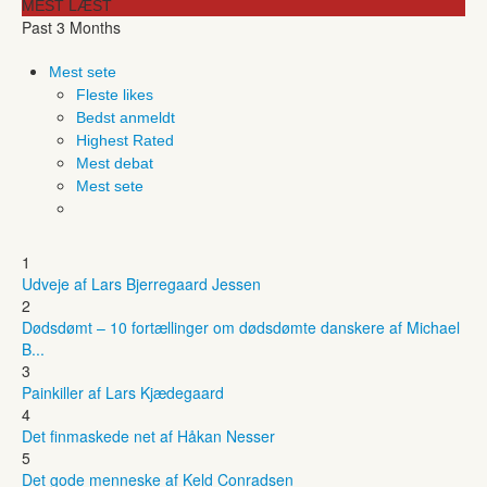
MEST LÆST
Past 3 Months
Mest sete
Fleste likes
Bedst anmeldt
Highest Rated
Mest debat
Mest sete
1
Udveje af Lars Bjerregaard Jessen
2
Dødsdømt – 10 fortællinger om dødsdømte danskere af Michael
B...
3
Painkiller af Lars Kjædegaard
4
Det finmaskede net af Håkan Nesser
5
Det gode menneske af Keld Conradsen