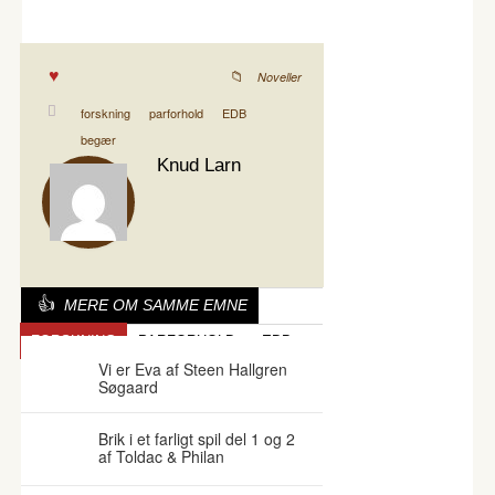
Noveller
forskning
parforhold
EDB
begær
Knud Larn
MERE OM SAMME EMNE
FORSKNING
PARFORHOLD
EDB
Vi er Eva af Steen Hallgren
Søgaard
Brik i et farligt spil del 1 og 2
af Toldac & Philan