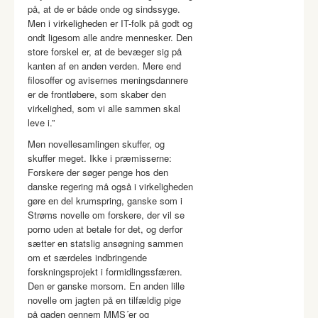
på, at de er både onde og sindssyge.
Men i virkeligheden er IT-folk på godt og
ondt ligesom alle andre mennesker. Den
store forskel er, at de bevæger sig på
kanten af en anden verden. Mere end
filosoffer og avisernes meningsdannere
er de frontløbere, som skaber den
virkelighed, som vi alle sammen skal
leve i.”
Men novellesamlingen skuffer, og
skuffer meget. Ikke i præmisserne:
Forskere der søger penge hos den
danske regering må også i virkeligheden
gøre en del krumspring, ganske som i
Strøms novelle om forskere, der vil se
porno uden at betale for det, og derfor
sætter en statslig ansøgning sammen
om et særdeles indbringende
forskningsprojekt i formidlingssfæren.
Den er ganske morsom. En anden lille
novelle om jagten på en tilfældig pige
på gaden gennem MMS´er og