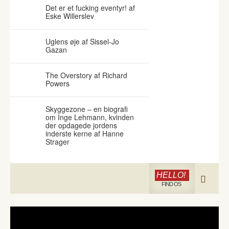
Det er et fucking eventyr! af
Eske Willerslev
Uglens øje af Sissel-Jo
Gazan
The Overstory af Richard
Powers
Skyggezone – en biografi
om Inge Lehmann, kvinden
der opdagede jordens
inderste kerne af Hanne
Strager
HELLO!
FIND OS