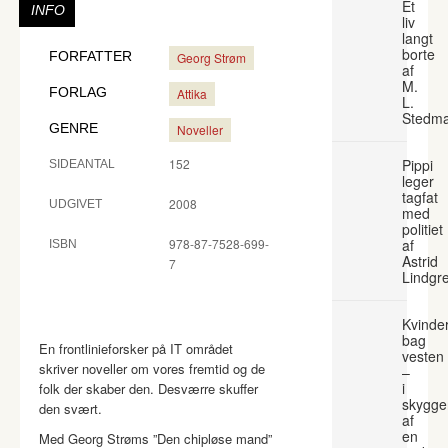
Et
INFO
liv
langt
borte
FORFATTER
Georg Strøm
af
M.
FORLAG
Attika
L.
Stedm
GENRE
Noveller
152
Pippi
SIDEANTAL
leger
tagfat
2008
UDGIVET
med
politiet
978-87-7528-699-
af
ISBN
Astrid
7
Lindgr
Kvinde
bag
En frontlinieforsker på IT området
vesten
skriver noveller om vores fremtid og de
–
i
folk der skaber den. Desværre skuffer
skygge
den svært.
af
en
Med Georg Strøms ”Den chipløse mand”