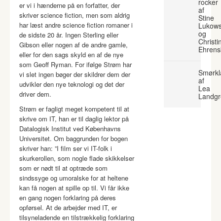
rocker
er vi i hænderne på en forfatter, der
af
skriver science fiction, men som aldrig
Stine
har læst andre science fiction romaner i
Lukows
og
de sidste 20 år. Ingen Sterling eller
Christi
Gibson eller nogen af de andre gamle,
Ehrens
eller for den sags skyld en af de nye
som Geoff Ryman. For ifølge Strøm har
Smørkl
vi slet ingen bøger der skildrer dem der
af
udvikler den nye teknologi og det der
Lea
driver dem.
Landgr
Strøm er fagligt meget kompetent til at
skrive om IT, han er til daglig lektor på
Datalogisk Institut ved Københavns
Universitet. Om baggrunden for bogen
skriver han: ”I film ser vi IT-folk i
skurkerollen, som nogle flade skikkelser
som er nødt til at optræde som
sindssyge og umoralske for at heltene
kan få nogen at spille op til. Vi får ikke
en gang nogen forklaring på deres
opførsel. At de arbejder med IT, er
tilsyneladende en tilstrækkelig forklaring