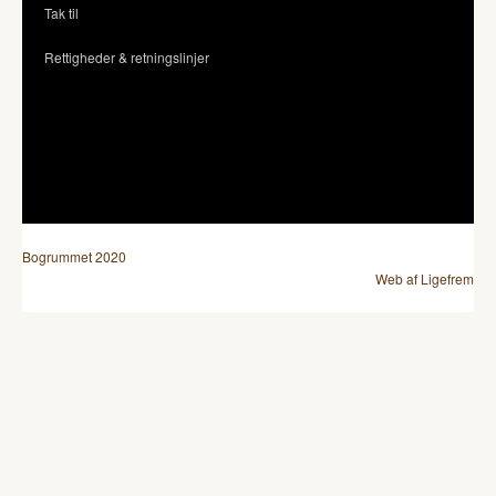
Tak til
Rettigheder & retningslinjer
Bogrummet 2020
Web af Ligefrem