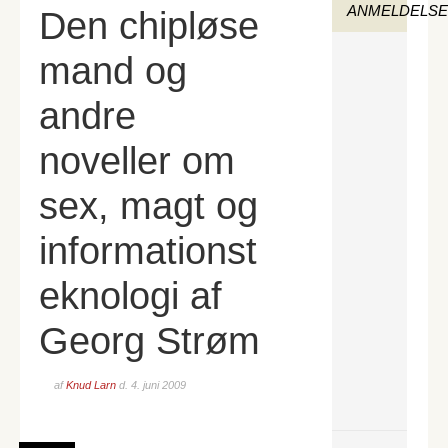
ANMELDELS
Den chipløse
mand og
andre
noveller om
sex, magt og
informationst
eknologi af
Georg Strøm
af
Knud Larn
d.
4. juni 2009