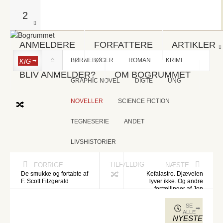
2
ANMELDERE
FORFATTERE
ARTIKLER
BØRNEBØGER
ROMAN
KRIMI
KIG
BLIV ANMELDER?
OM BOGRUMMET
GRAPHIC NOVEL
DIGTE
UNG
NOVELLER
SCIENCE FICTION
TEGNESERIE
ANDET
LIVSHISTORIER
TILFÆLDIG
FORRIGE
NÆSTE
De smukke og fortabte af
Kefalastro. Djævelen
F. Scott Fitzgerald
lyver ikke. Og andre
fortællinger af Jon
Tangaa Jensen
SE
ALLE
NYESTE