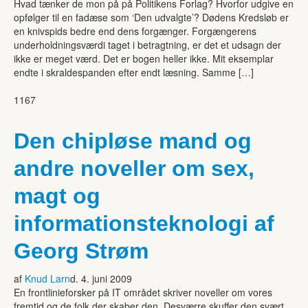
Hvad tænker de mon på på Politikens Forlag? Hvorfor udgive en
opfølger til en fadæse som ‘Den udvalgte’? Dødens Kredsløb er
en knivspids bedre end dens forgænger. Forgængerens
underholdningsværdi taget i betragtning, er det et udsagn der
ikke er meget værd. Det er bogen heller ikke. Mit eksemplar
endte i skraldespanden efter endt læsning. Samme […]
1167
Den chipløse mand og
andre noveller om sex,
magt og
informationsteknologi af
Georg Strøm
af
Knud Larn
d. 4. juni 2009
En frontlinieforsker på IT området skriver noveller om vores
fremtid og de folk der skaber den. Desværre skuffer den svært.