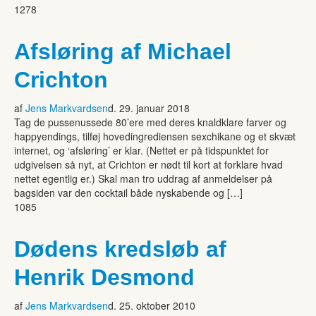
1278
Afsløring af Michael
Crichton
af
Jens Markvardsen
d. 29. januar 2018
Tag de pussenussede 80’ere med deres knaldklare farver og
happyendings, tilføj hovedingrediensen sexchikane og et skvæt
internet, og ‘afsløring’ er klar. (Nettet er på tidspunktet for
udgivelsen så nyt, at Crichton er nødt til kort at forklare hvad
nettet egentlig er.) Skal man tro uddrag af anmeldelser på
bagsiden var den cocktail både nyskabende og […]
1085
Dødens kredsløb af
Henrik Desmond
af
Jens Markvardsen
d. 25. oktober 2010