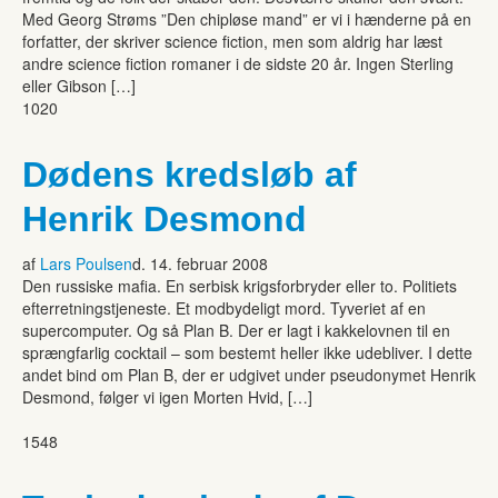
Med Georg Strøms ”Den chipløse mand” er vi i hænderne på en
forfatter, der skriver science fiction, men som aldrig har læst
andre science fiction romaner i de sidste 20 år. Ingen Sterling
eller Gibson […]
1020
Dødens kredsløb af
Henrik Desmond
af
Lars Poulsen
d. 14. februar 2008
Den russiske mafia. En serbisk krigsforbryder eller to. Politiets
efterretningstjeneste. Et modbydeligt mord. Tyveriet af en
supercomputer. Og så Plan B. Der er lagt i kakkelovnen til en
sprængfarlig cocktail – som bestemt heller ikke udebliver. I dette
andet bind om Plan B, der er udgivet under pseudonymet Henrik
Desmond, følger vi igen Morten Hvid, […]
1548