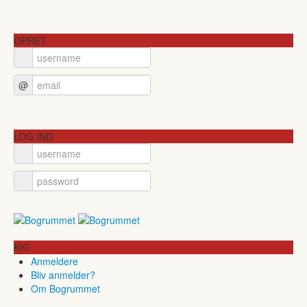
OPRET
@
LOG IND
KIG
Anmeldere
Bliv anmelder?
Om Bogrummet