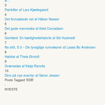
B...
3
Painkiller af Lars Kjædegaard
4
Det finmaskede net af Håkan Nesser
5
Det gode menneske af Keld Conradsen
6
Genfærd. En kærlighedshistorie af Siri Hustvedt
7
No shit, S 3 – De tyvagtige rumvæsner af Lasse Bo Andersen
8
Habitat af Theis Ørntoft
9
Grænseløs af Katja Ranvits
10
Dino på nye eventyr af Søren Jessen
Posts Tagged ‘EDB’
-
NYESTE