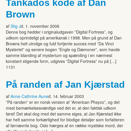
Tankados kode af Dan
Brown
af
Stig J
d. 1. november 2006
Denne bog hedder i originaludgaven ”Digital Fortress”, og
udkom oprindeligt på amerikansk i 1998. Men på grund af Dan
Browns helt utrolige og fuld fortjente succes med ”Da Vinci
Mysteriet” og senere bogen ”Engle og Dæmoner”, som havde
samme blanding af mysterium og spænding i en nærmest
konstant stigende form, udgives ”Digital Fortress” nu på […]
1131
På randen af Jan Kjærstad
af
Anne-Cathrine Aune
d. 14. februar 2003
”På randen” er en norsk version af ”American Phsyco”, og det
mest bemærkelsesværdige ved det er, at den faktisk udkom
først! Det skal dog med det samme siges, at Jan Kjærstad ikke
har helt samme forkærlighed for blodige detaljer som forfatteren
af førnævnte bog. Oslo hærges af en række mystiske mord, der