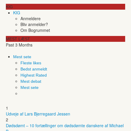
KIG
KIG
Anmeldere
Bliv anmelder?
Om Bogrummet
MEST LÆST
Past 3 Months
Mest sete
Fleste likes
Bedst anmeldt
Highest Rated
Mest debat
Mest sete
1
Udveje af Lars Bjerregaard Jessen
2
Dødsdømt – 10 fortællinger om dødsdømte danskere af Michael