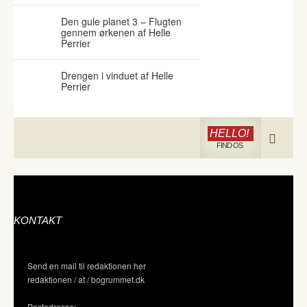
Den gule planet 3 – Flugten
gennem ørkenen af Helle
Perrier
Drengen i vinduet af Helle
Perrier
HELLO!
FIND OS
KONTAKT
Send en mail til redaktionen her
redaktionen / at / bogrummet.dk
Postadresse: