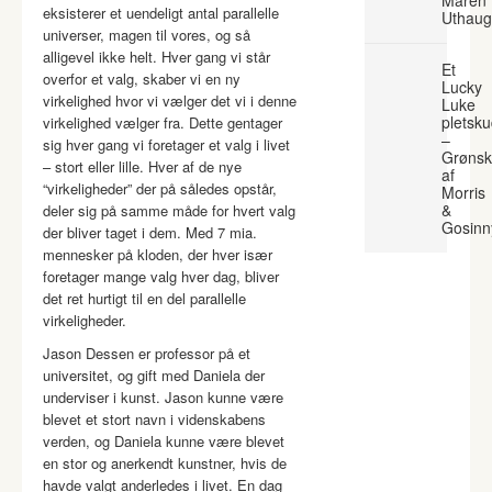
Maren
eksisterer et uendeligt antal parallelle
Uthaug
universer, magen til vores, og så
alligevel ikke helt. Hver gang vi står
Et
overfor et valg, skaber vi en ny
Lucky
virkelighed hvor vi vælger det vi i denne
Luke
pletsk
virkelighed vælger fra. Dette gentager
–
sig hver gang vi foretager et valg i livet
Grønsk
– stort eller lille. Hver af de nye
af
“virkeligheder” der på således opstår,
Morris
&
deler sig på samme måde for hvert valg
Gosinn
der bliver taget i dem. Med 7 mia.
mennesker på kloden, der hver især
foretager mange valg hver dag, bliver
det ret hurtigt til en del parallelle
virkeligheder.
Jason Dessen er professor på et
universitet, og gift med Daniela der
underviser i kunst. Jason kunne være
blevet et stort navn i videnskabens
verden, og Daniela kunne være blevet
en stor og anerkendt kunstner, hvis de
havde valgt anderledes i livet. En dag