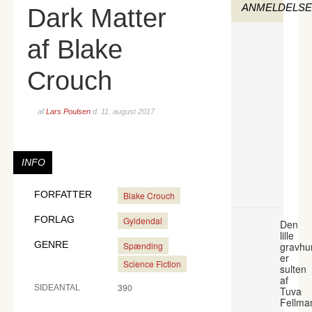
ANMELDELS
Dark Matter
af Blake
Crouch
af
Lars Poulsen
d.
11. august 2017
INFO
FORFATTER
Blake Crouch
FORLAG
Gyldendal
Den
lille
GENRE
Spænding
gravhu
er
Science Fiction
sulten
af
390
SIDEANTAL
Tuva
Fellma