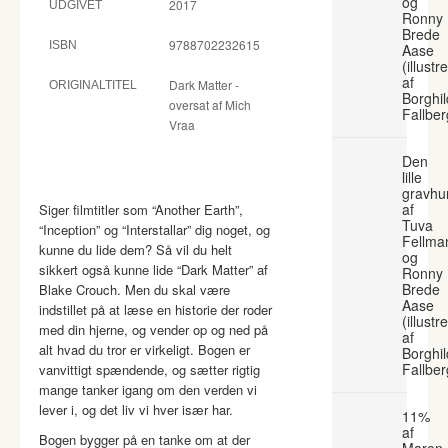
og
2017
UDGIVET
Ronny
Brede
9788702232615
ISBN
Aase
(illustr
af
Dark Matter -
ORIGINALTITEL
Borghil
oversat af Mich
Fallber
Vraa
Den
lille
gravhu
af
Siger filmtitler som “Another Earth”,
Tuva
“Inception” og “Interstallar” dig noget, og
Fellma
kunne du lide dem? Så vil du helt
og
sikkert også kunne lide “Dark Matter” af
Ronny
Brede
Blake Crouch. Men du skal være
Aase
indstillet på at læse en historie der roder
(illustr
med din hjerne, og vender op og ned på
af
alt hvad du tror er virkeligt. Bogen er
Borghil
Fallber
vanvittigt spændende, og sætter rigtig
mange tanker igang om den verden vi
lever i, og det liv vi hver især har.
11%
af
Bogen bygger på en tanke om at der