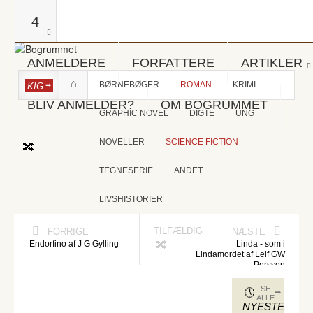
4
ANMELDERE
FORFATTERE
ARTIKLER
BØRNEBØGER
ROMAN
KRIMI
KIG
BLIV ANMELDER?
OM BOGRUMMET
GRAPHIC NOVEL
DIGTE
UNG
NOVELLER
SCIENCE FICTION
TEGNESERIE
ANDET
LIVSHISTORIER
TILFÆLDIG
FORRIGE
NÆSTE
Endorfino af J G Gylling
Linda - som i
Lindamordet af Leif GW
Persson
SE
ALLE
NYESTE