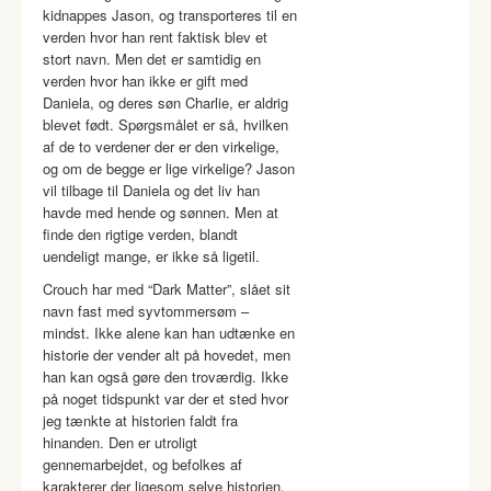
kidnappes Jason, og transporteres til en
verden hvor han rent faktisk blev et
stort navn. Men det er samtidig en
verden hvor han ikke er gift med
Daniela, og deres søn Charlie, er aldrig
blevet født. Spørgsmålet er så, hvilken
af de to verdener der er den virkelige,
og om de begge er lige virkelige? Jason
vil tilbage til Daniela og det liv han
havde med hende og sønnen. Men at
finde den rigtige verden, blandt
uendeligt mange, er ikke så ligetil.
Crouch har med “Dark Matter”, slået sit
navn fast med syvtommersøm –
mindst. Ikke alene kan han udtænke en
historie der vender alt på hovedet, men
han kan også gøre den troværdig. Ikke
på noget tidspunkt var der et sted hvor
jeg tænkte at historien faldt fra
hinanden. Den er utroligt
gennemarbejdet, og befolkes af
karakterer der ligesom selve historien,