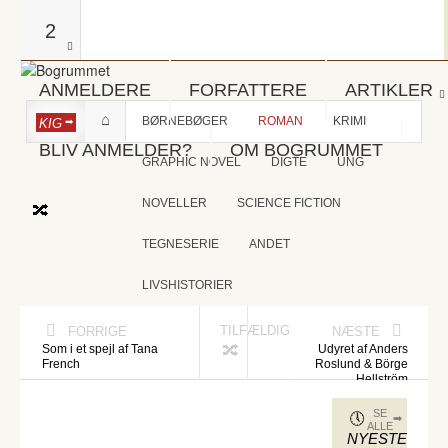
2
ANMELDERE
FORFATTERE
ARTIKLER
BØRNEBØGER
ROMAN
KRIMI
KIG
BLIV ANMELDER?
OM BOGRUMMET
GRAPHIC NOVEL
DIGTE
UNG
NOVELLER
SCIENCE FICTION
TEGNESERIE
ANDET
LIVSHISTORIER
TILFÆLDIG
FORRIGE
NÆSTE
Som i et spejl af Tana
Udyret af Anders
French
Roslund & Börge
Hellström
SE
ALLE
NYESTE