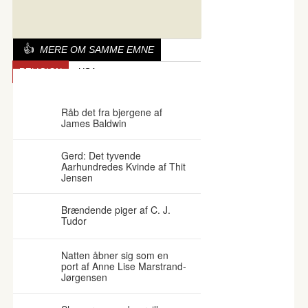
MERE OM SAMME EMNE
RELIGION
USA
SPÆNDENDE BØGER
Råb det fra bjergene af
James Baldwin
Gerd: Det tyvende
Aarhundredes Kvinde af Thit
Jensen
Brændende piger af C. J.
Tudor
Natten åbner sig som en
port af Anne Lise Marstrand-
Jørgensen