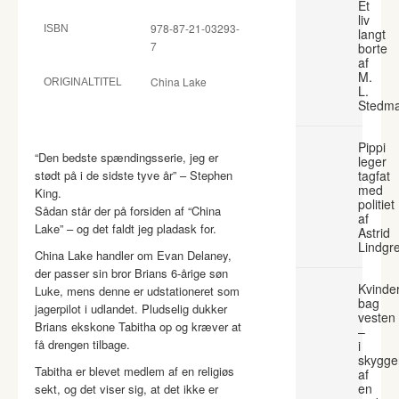
Et
liv
978-87-21-03293-
ISBN
langt
7
borte
af
M.
China Lake
ORIGINALTITEL
L.
Stedm
Pippi
“Den bedste spændingsserie, jeg er
leger
stødt på i de sidste tyve år” – Stephen
tagfat
med
King.
politiet
Sådan står der på forsiden af “China
af
Lake” – og det faldt jeg pladask for.
Astrid
Lindgr
China Lake handler om Evan Delaney,
der passer sin bror Brians 6-årige søn
Kvinde
Luke, mens denne er udstationeret som
bag
jagerpilot i udlandet. Pludselig dukker
vesten
Brians ekskone Tabitha op og kræver at
–
få drengen tilbage.
i
skygge
Tabitha er blevet medlem af en religiøs
af
en
sekt, og det viser sig, at det ikke er