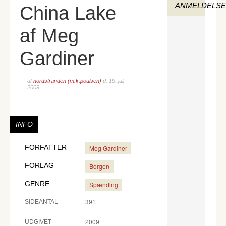
ANMELDELS
China Lake
af Meg
Gardiner
af
nordstranden (m.k.poulsen)
d.
19. juli
2009
INFO
FORFATTER
Meg Gardiner
FORLAG
Borgen
GENRE
Spænding
391
SIDEANTAL
2009
UDGIVET