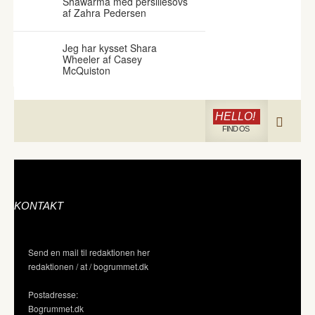
Shawarma med persillesovs
af Zahra Pedersen
Jeg har kysset Shara
Wheeler af Casey
McQuiston
HELLO!
FIND OS
KONTAKT
Send en mail til redaktionen her
redaktionen / at / bogrummet.dk
Postadresse:
Bogrummet.dk