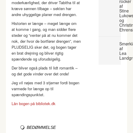
rocker
moderkærlighed, der driver Tabitha til at
af
kræve sønnen tilbage – sekten har
Stine
andre uhyggelige planer med drengen.
Lukows
og
Historien er længe – meget længe om
Christi
at komme i gang, og man sidder flere
Ehrens
steder og “venter på at nu kommer det
nok, der hvor de bortfører drengen”, men
Smørkl
PLUDSELIG sker det, og bogen tager
af
en brat drejning og bliver rigtig
Lea
Landgr
spændende og uforudsigelig.
Der bliver også plads til lidt romantik –
og det gode vinder over det onde!
Jeg vil nøjes med 3 stjerner fordi bogen
varmede for længe op til
spændingspunktet.
Lån bogen på bibliotek.dk
BEDØMMELSE