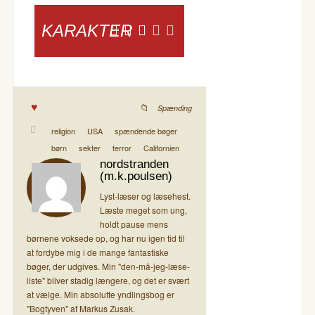
KARAKTER
Spænding
religion
USA
spændende bøger
børn
sekter
terror
Californien
nordstranden
(m.k.poulsen)
Lyst-læser og læsehest.
Læste meget som ung,
holdt pause mens
børnene voksede op, og har nu igen tid til
at fordybe mig i de mange fantastiske
bøger, der udgives. Min "den-må-jeg-læse-
liste" bliver stadig længere, og det er svært
at vælge. Min absolutte yndlingsbog er
"Bogtyven" af Markus Zusak.