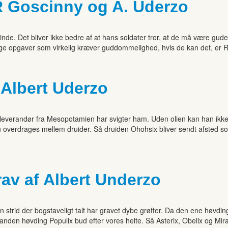
 R Goscinny og A. Uderzo
inde. Det bliver ikke bedre af at hans soldater tror, at de må være gude
ige opgaver som virkelig kræver guddommelighed, hvis de kan det, er 
 Albert Uderzo
ns leverandør fra Mesopotamien har svigter ham. Uden olien kan han ikke f
 kun overdrages mellem druider. Så druiden Ohohsix bliver sendt afsted 
rav af Albert Underzo
strid der bogstaveligt talt har gravet dybe grøfter. Da den ene høvding
nden høvding Populix bud efter vores helte. Så Asterix, Obelix og Mirac