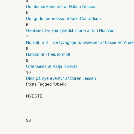
4
Det finmaskede net af Håkan Nesser
5
Det gode menneske af Keld Conradsen
6
Genfærd. En kærlighedshistorie af Siri Hustvedt
7
No shit, S 3 – De tyvagtige rumvæsner af Lasse Bo And
8
Habitat af Theis Ørntoft
9
Grænseløs af Katja Ranvits
10
Dino på nye eventyr af Søren Jessen
Posts Tagged ‘Obelix’
-
NYESTE
96