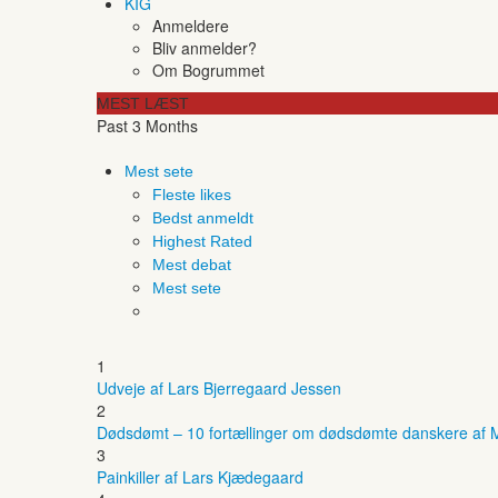
KIG
Anmeldere
Bliv anmelder?
Om Bogrummet
MEST LÆST
Past 3 Months
Mest sete
Fleste likes
Bedst anmeldt
Highest Rated
Mest debat
Mest sete
1
Udveje af Lars Bjerregaard Jessen
2
Dødsdømt – 10 fortællinger om dødsdømte danskere af M
3
Painkiller af Lars Kjædegaard