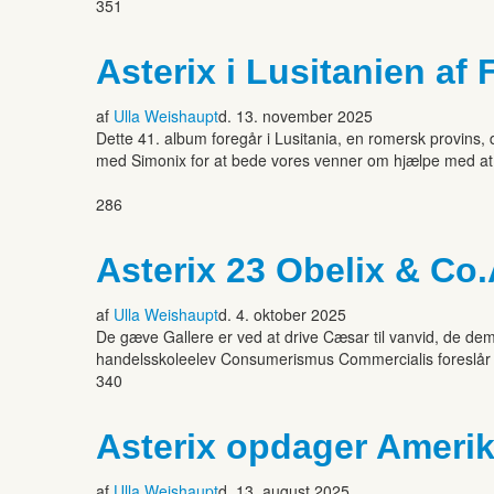
351
Asterix i Lusitanien af
af
Ulla Weishaupt
d. 13. november 2025
Dette 41. album foregår i Lusitania, en romersk provins, 
med Simonix for at bede vores venner om hjælpe med at bef
286
Asterix 23 Obelix & Co
af
Ulla Weishaupt
d. 4. oktober 2025
De gæve Gallere er ved at drive Cæsar til vanvid, de dem
handelsskoleelev Consumerismus Commercialis foreslår Cæ
340
Asterix opdager Ameri
af
Ulla Weishaupt
d. 13. august 2025