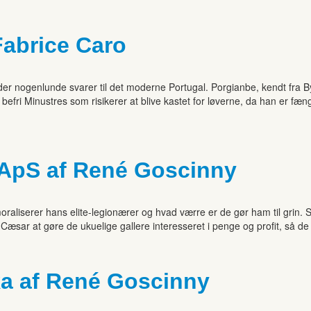
 Fabrice Caro
der nogenlunde svarer til det moderne Portugal. Porgianbe, kendt fra B
ri Minustres som risikerer at blive kastet for løverne, da han er fæng
.ApS af René Goscinny
oraliserer hans elite-legionærer og hvad værre er de gør ham til grin.
sar at gøre de ukuelige gallere interesseret i penge og profit, så de 
ka af René Goscinny