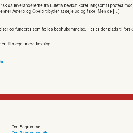
ke fisk da leverandørerne fra Lutetia bevidst kører langsomt i protest m
venner Asterix og Obelix tilbyder at sejle ud og fiske. Men de […]
r og fungerer som fælles boghukommelse. Her er der plads til forskell
anden til meget mere læsning.
 her
Om Bogrummet
Om Bogrummet.dk