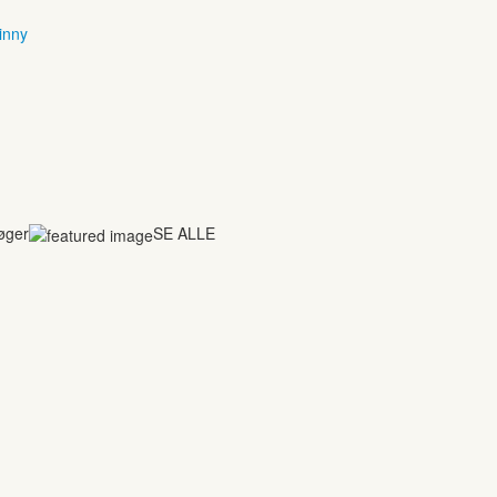
inny
bøger
SE ALLE