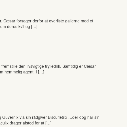
r. Cæsar forsøger derfor at overliste gallerne med et
Rom deres kvit og […]
remstille den livsvigtige trylledrik. Samtidig er Cæsar
som hemmelig agent. I […]
 Guvernix via sin rådgiver Biscuitetrix …der dog har sin
ulix drager afsted for at […]