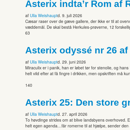
Asterix indta’r Rom af
af
Ulla Weishaupt
d. 9. juli 2026
Cæsar raser over de gæve gallere, der ikke er til at overv
væddemål. De skal bestå Herkules-prøverne, 12 forskell
63
Asterix odyssé nr 26 af
af
Ulla Weishaupt
d. 29. juni 2026
Miraculix er i panik, han er løbet tør for stenolie, og ha
helt vild efter at få fingre i drikken, men opskriften må
140
Asterix 25: Den store g
af
Ulla Weishaupt
d. 27. april 2026
To høvdinge strides om at blive landsbyens overhoved. En 
helt egen agenda…får romerne til at hjælpe, sender den a