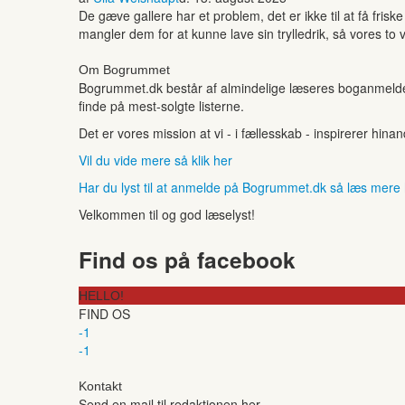
De gæve gallere har et problem, det er ikke til at få fris
mangler dem for at kunne lave sin trylledrik, så vores to 
Om Bogrummet
Bogrummet.dk består af almindelige læseres boganmeldelse
finde på mest-solgte listerne.
Det er vores mission at vi - i fællesskab - inspirerer hin
Vil du vide mere så klik her
Har du lyst til at anmelde på Bogrummet.dk så læs mere
Velkommen til og god læselyst!
Find os på facebook
HELLO!
FIND OS
-1
-1
Kontakt
Send en mail til redaktionen her