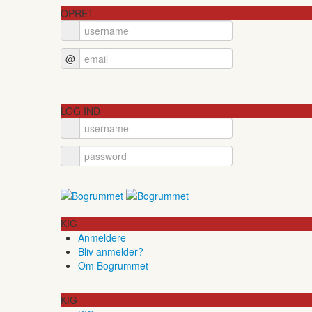
OPRET
@
LOG IND
KIG
Anmeldere
Bliv anmelder?
Om Bogrummet
KIG