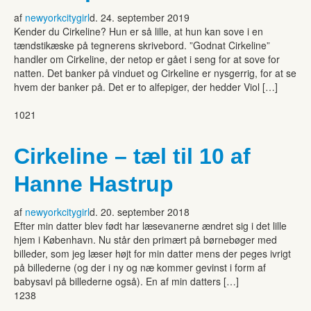
af
newyorkcitygirl
d. 24. september 2019
Kender du Cirkeline? Hun er så lille, at hun kan sove i en
tændstikæske på tegnerens skrivebord. ”Godnat Cirkeline”
handler om Cirkeline, der netop er gået i seng for at sove for
natten. Det banker på vinduet og Cirkeline er nysgerrig, for at se
hvem der banker på. Det er to alfepiger, der hedder Viol […]
1021
Cirkeline – tæl til 10 af
Hanne Hastrup
af
newyorkcitygirl
d. 20. september 2018
Efter min datter blev født har læsevanerne ændret sig i det lille
hjem i København. Nu står den primært på børnebøger med
billeder, som jeg læser højt for min datter mens der peges ivrigt
på billederne (og der i ny og næ kommer gevinst i form af
babysavl på billederne også). En af min datters […]
1238