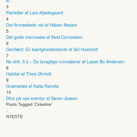
B...
3
Painkiller af Lars Kjædegaard
4
Det finmaskede net af Håkan Nesser
5
Det gode menneske af Keld Conradsen
6
Genfærd. En kærlighedshistorie af Siri Hustvedt
7
No shit, S 3 – De tyvagtige rumvæsner af Lasse Bo Andersen
8
Habitat af Theis Ørntoft
9
Grænseløs af Katja Ranvits
10
Dino på nye eventyr af Søren Jessen
Posts Tagged ‘Cirkeline’
-
NYESTE