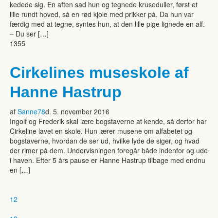
kedede sig. En aften sad hun og tegnede kruseduller, først et
lille rundt hoved, så en rød kjole med prikker på. Da hun var
færdig med at tegne, syntes hun, at den lille pige lignede en alf.
– Du ser […]
1355
Cirkelines museskole af
Hanne Hastrup
af
Sanne78
d. 5. november 2016
Ingolf og Frederik skal lære bogstaverne at kende, så derfor har
Cirkeline lavet en skole. Hun lærer musene om alfabetet og
bogstaverne, hvordan de ser ud, hvilke lyde de siger, og hvad
der rimer på dem. Undervisningen foregår både indenfor og ude
i haven. Efter 5 års pause er Hanne Hastrup tilbage med endnu
en […]
1
2