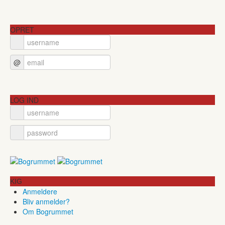
OPRET
@
LOG IND
KIG
Anmeldere
Bliv anmelder?
Om Bogrummet