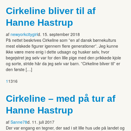
Cirkeline bliver til af
Hanne Hastrup
af
newyorkcitygirl
d. 15. september 2018
På nettet beskrives Cirkeline som ”en af dansk børnekulturs
mest elskede figurer igennem flere generationer”. Jeg kunne
ikke være mere enig i dette udsagn og husker selv, hvor
begejstret jeg selv var for den lille pige med den prikkede kjole
og sorte, stride hår da jeg selv var barn. ”Cirkeline bliver til” er
den første […]
1
1316
Cirkeline – med på tur af
Hanne Hastrup
af
Sanne78
d. 11. juli 2017
Der var engang en tegner, der sad i sit lille hus ude på landet og