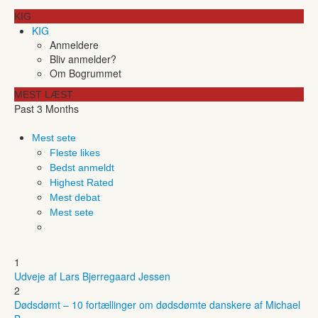
KIG
KIG
Anmeldere
Bliv anmelder?
Om Bogrummet
MEST LÆST
Past 3 Months
Mest sete
Fleste likes
Bedst anmeldt
Highest Rated
Mest debat
Mest sete
1
Udveje af Lars Bjerregaard Jessen
2
Dødsdømt – 10 fortællinger om dødsdømte danskere af Michael