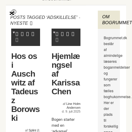
OM
-
POSTS TAGGED ‘ADSKILLELSE’
BOGRUMMET
NYESTE
Bogrummet.dk
består
af
Hos os
Hjemlæ
almindelige
læseres
i
ngsel
boganmeldelser
Ausch
af
og
fungerer
witz af
Karissa
som
Tadeus
Chen
fælles
boghukommelse.
z
Her er
af
Line Holm
Borows
Andersen
der
d. 9. juli 2025
plads
ki
Bogen starter
til
med en
forskellig
‘advarsel’.
af
Splint (I.
smag