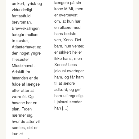
længere på sin
en kort, lyrisk og
kone MiMi, men
vidunderligt
er overbevist
fantasifuld
om, at hun har
brevroman.
en affære med
Brevvekslingen
hans bedste
foregår mellem
ven, Xeno. Det
to søstre,
barn, hun venter,
Atlanterhavet og
er sikkert heller
den noget yngre
ikke hans, men
lillesøster
Xenos! Leos
Middelhavet.
jalousi overtager
Adskilt fra
ham, og får ham
hinanden er de
til at ændre
fulde af længsel
adfærd, og gør
efter atter at
ham utilregnelig.
være ét. Og
I jalousi sender
havene har en
han […]
plan. Tiden
nærmer sig,
hvor de atter vil
samles, det er
kun et