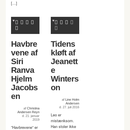
[…]
Havbre
Tidens
vene af
kløft af
Siri
Jeanett
Ranva
e
Hjelm
Winters
Jacobs
on
en
af
Line Holm
Andersen
d. 27. juli 2016
af
Christina
Andersen Reyn
Leo er
d. 21. januar
2019
mistænksom.
Han stoler ikke
”Havbrevene” er