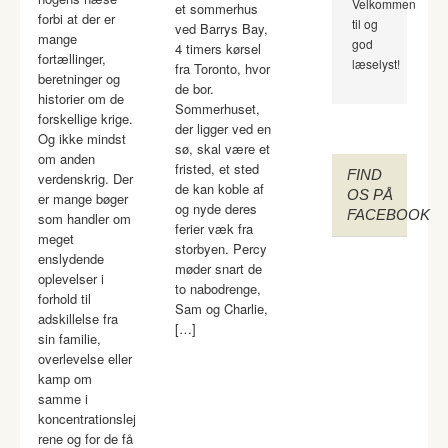
Velkommen
et sommerhus
forbi at der er
til og
ved Barrys Bay,
mange
god
4 timers kørsel
fortællinger,
læselyst!
fra Toronto, hvor
beretninger og
de bor.
historier om de
Sommerhuset,
forskellige krige.
der ligger ved en
Og ikke mindst
sø, skal være et
om anden
fristed, et sted
FIND
verdenskrig. Der
de kan koble af
OS PÅ
er mange bøger
og nyde deres
FACEBOOK
som handler om
ferier væk fra
meget
storbyen. Percy
enslydende
møder snart de
oplevelser i
to nabodrenge,
forhold til
Sam og Charlie,
adskillelse fra
[…]
sin familie,
overlevelse eller
kamp om
samme i
koncentrationslej
rene og for de få