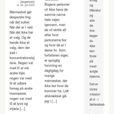
Jørgensen)
Bogens personer
og
d. 26. juli 2025
vil ikke have de
litteratur
Mennesket gør
samme navne
og
desperate ting
hele vejen
alle
når det sulter.
igennem, men
de
Når det er i nød.
de vil skifte alt
fine
Når det ikke har
efter hvor
bøger
et valg. Og de
personerne bor
du
havde ikke et
og hvor de er i
ikke
valg, dem der
deres liv. Som
kan
sad i
forfatteren siger,
finde
koncentrationslej
er sproglig
på
rene. Nogen var
forvirring en
mest-
med til at slå
dagligdag for
solgte
andre ihjel,
mange
listerne.
nogen var med
mennesker, der
til at udføre
Det er
ikke bor hvor de
forsøg på andre
vores
kommer fra. Lidt
mennesker,
mission
afskrækket gik
nogen var med
at vi - i
jeg i […]
til at lyve og
fællesskab
stjæle […]
-