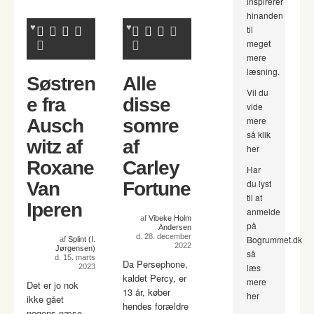
inspirerer
hinanden
til
meget
mere
læsning.
Søstren
Alle
Vil du
e fra
disse
vide
mere
Ausch
somre
så klik
witz af
af
her
Roxane
Carley
Har
du lyst
Van
Fortune
til at
Iperen
anmelde
af
Vibeke Holm
på
Andersen
d. 28. december
Bogrummet.dk
af
Splint (I.
2022
Jørgensen)
så
d. 15. marts
Da Persephone,
læs
2023
kaldet Percy, er
mere
Det er jo nok
13 år, køber
her
ikke gået
hendes forældre
nogens næse