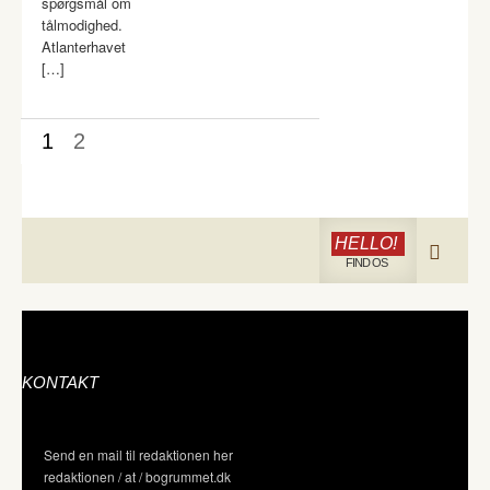
spørgsmål om
tålmodighed.
Atlanterhavet
[…]
1
2
HELLO!
FIND OS
KONTAKT
Send en mail til redaktionen her
redaktionen / at / bogrummet.dk