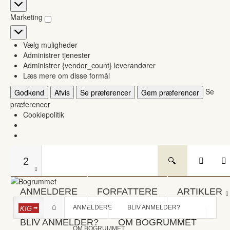
Statistikker
Marketing
Marketing
Vælg muligheder
Administrer tjenester
Administrer {vendor_count} leverandører
Læs mere om disse formål
Se
Godkend
Afvis
Se præferencer
Gem præferencer
præferencer
Cookiepolitik
2
ANMELDERE
FORFATTERE
ARTIKLER
ANMELDERE
BLIV ANMELDER?
KIG
BLIV ANMELDER?
OM BOGRUMMET
OM BOGRUMMET