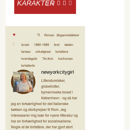
KARAKTER
,
Roman
Boganmeldelser
Israel
1980-1989
livet
døden
fantasi
virkelighed
forfattere
hverdagsliv
Tel Aviv
kortroman
forfatterliv
newyorkcitygirl
Litteraturelsker,
globetrotter,
bymenneske bosat i
København - og så har
jeg en forkærlighed for det italienske
køkken og storbyrejser til Rom. Jeg
interesserer mig især for nyere litteratur og
har en forkærlighed for socialrealisme.
Nogle af de forfattere, der har gjort stort