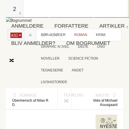
2
ANMELDERE
FORFATTERE
ARTIKLER
BØRNEBØGER
ROMAN
KRIMI
KIG
BLIV ANMELDER?
OM BOGRUMMET
GRAPHIC NOVEL
DIGTE
UNG
NOVELLER
SCIENCE FICTION
TEGNESERIE
ANDET
LIVSHISTORIER
TILFÆLDIG
FORRIGE
NÆSTE
Übermensch af Nilas R.
Voks af Michael
D.
Kousgaard
SE
ALLE
NYESTE