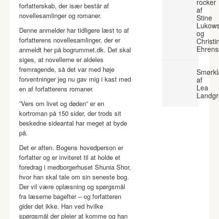
rocker
forfatterskab, der især består af
af
novellesamlinger og romaner.
Stine
Lukows
Denne anmelder har tidligere læst to af
og
forfatterens novellesamlinger, der er
Christi
Ehrens
anmeldt her på bogrummet.dk. Det skal
siges, at novellerne er aldeles
fremragende, så det var med høje
Smørkl
forventninger jeg nu gav mig i kast med
af
Lea
en af forfatterens romaner.
Landgr
”Vers om livet og døden” er en
kortroman på 150 sider, der trods sit
beskedne sideantal har meget at byde
på.
Det er aften. Bogens hovedperson er
forfatter og er inviteret til at holde et
foredrag i medborgerhuset Shunia Shor,
hvor han skal tale om sin seneste bog.
Der vil være oplæsning og spørgsmål
fra læserne bagefter – og forfatteren
gider det ikke. Han ved hvilke
spørgsmål der plejer at komme og han