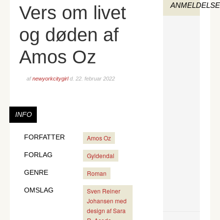
ANMELDELS
Vers om livet
og døden af
Amos Oz
af
newyorkcitygirl
d.
22. februar 2022
INFO
FORFATTER
Amos Oz
FORLAG
Gyldendal
GENRE
Roman
OMSLAG
Sven Reiner
Johansen med
design af Sara