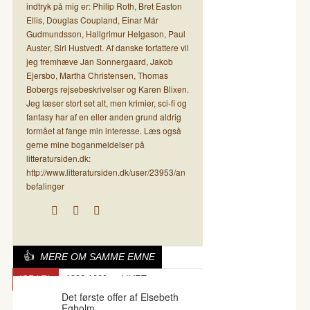
indtryk på mig er: Philip Roth, Bret Easton
Ellis, Douglas Coupland, Einar Már
Gudmundsson, Hallgrimur Helgason, Paul
Auster, Siri Hustvedt. Af danske forfattere vil
jeg fremhæve Jan Sonnergaard, Jakob
Ejersbo, Martha Christensen, Thomas
Bobergs rejsebeskrivelser og Karen Blixen.
Jeg læser stort set alt, men krimier, sci-fi og
fantasy har af en eller anden grund aldrig
formået at fange min interesse. Læs også
gerne mine boganmeldelser på
litteratursiden.dk:
http://www.litteratursiden.dk/user/23953/an
befalinger
MERE OM SAMME EMNE
ISRAEL
1980-1989
LIVET
Det første offer af Elsebeth
Egholm