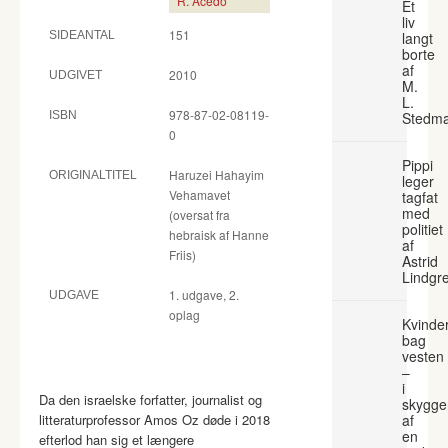
R. Acedo
Et
liv
151
SIDEANTAL
langt
borte
af
2010
UDGIVET
M.
L.
978-87-02-08119-
ISBN
Stedm
0
Pippi
Haruzei Hahayim
ORIGINALTITEL
leger
Vehamavet
tagfat
med
(oversat fra
politiet
hebraisk af Hanne
af
Friis)
Astrid
Lindgr
1. udgave, 2.
UDGAVE
oplag
Kvinde
bag
vesten
–
i
Da den israelske forfatter, journalist og
skygge
litteraturprofessor Amos Oz døde i 2018
af
en
efterlod han sig et længere