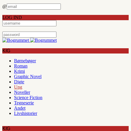
@
LOG IND
KIG
Børnebøger
Roman
Krimi
Graphic Novel
Digte
Ung
Noveller
Science Fiction
Tegneserie
Andet
Livshistorier
KIG