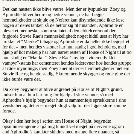
Det kan næsten ikke blive værre. Men der er lyspunkter: Zoey og
Aphrodite bliver bedre og bedre venner; de har begge
hemmeligheder at skjule og Neferet kan tilsyneladende ikke læse
nogen af deres tanker, så de betror sig til hinanden. Aphrodite er
blevet et menneske, som resultatet af den cirkelceremoni der
frigjorde Stevie Rae’s menneskelighed; noget hidtil uset at Nyx har
trukket et “Mærke” tilbage og Aphrodite er da heller ikke begejstret
for det – men hendes visioner har hun stadig i god behold og med
hjælp af lidt makeup har hun narret resten af House of Night til at tro
hun stadig er “Mærket”. Stevie Rae’s nylige “videreudviklet
vampyr”-status har cementeret hendes lederevner hos hendes gruppe
af røde myndlinge, men Zoey aner at der er hemmeligheder mellem
Stevie Rae og hende stadig. Skræmmende skygger og røde øjne der
ikke burde være der.
Da Zoey begynder at blive angrebet på House of Night’s grund,
indser hun at hun har brug for hjælp af sine venner, så med
Aphrodite’s hjælp begynder hun at sammenføje sprækkerne i sine
venskaber og det er et meget klogt valg for der ligger store kampe
forude.
Okay i den her bog i serien om House of Night, begyndte
opsummeringerne at gå mig liiiiiidt vel meget på nerverne og om
end Aphrodite’s karakter skildres med mange flere nuancer, så