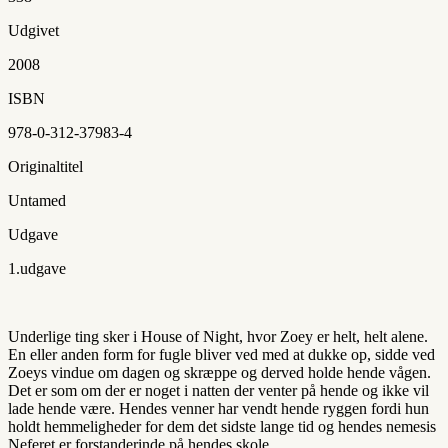
Udgivet
2008
ISBN
978-0-312-37983-4
Originaltitel
Untamed
Udgave
1.udgave
Underlige ting sker i House of Night, hvor Zoey er helt, helt alene.
En eller anden form for fugle bliver ved med at dukke op, sidde ved
Zoeys vindue om dagen og skræppe og derved holde hende vågen.
Det er som om der er noget i natten der venter på hende og ikke vil
lade hende være. Hendes venner har vendt hende ryggen fordi hun
holdt hemmeligheder for dem det sidste lange tid og hendes nemesis
Neferet er forstanderinde på hendes skole.