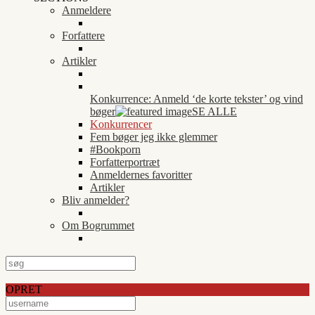
Anmeldere
Forfattere
Artikler
Konkurrence: Anmeld ‘de korte tekster’ og vind
bøger
SE ALLE
Konkurrencer
Fem bøger jeg ikke glemmer
#Bookporn
Forfatterportræt
Anmeldernes favoritter
Artikler
Bliv anmelder?
Om Bogrummet
OPRET