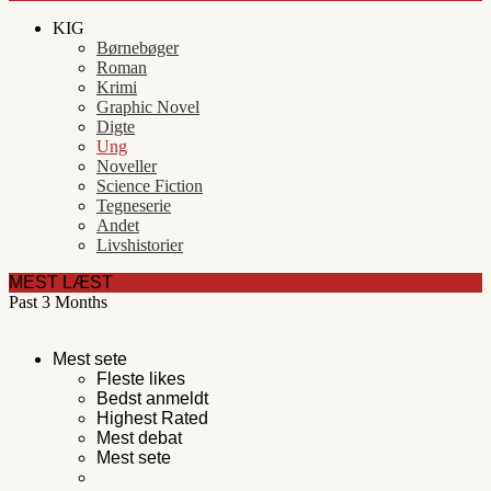
KIG
Børnebøger
Roman
Krimi
Graphic Novel
Digte
Ung
Noveller
Science Fiction
Tegneserie
Andet
Livshistorier
MEST LÆST
Past 3 Months
Mest sete
Fleste likes
Bedst anmeldt
Highest Rated
Mest debat
Mest sete