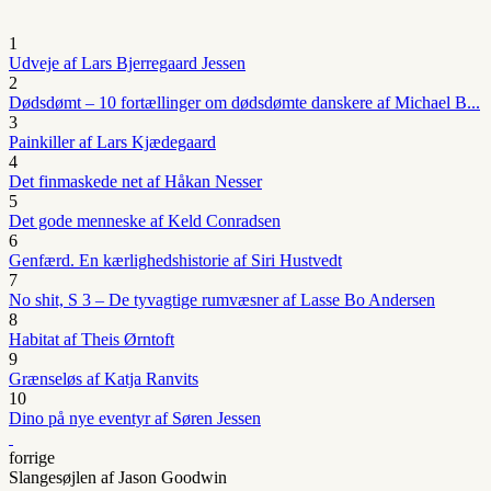
1
Udveje af Lars Bjerregaard Jessen
2
Dødsdømt – 10 fortællinger om dødsdømte danskere af Michael B...
3
Painkiller af Lars Kjædegaard
4
Det finmaskede net af Håkan Nesser
5
Det gode menneske af Keld Conradsen
6
Genfærd. En kærlighedshistorie af Siri Hustvedt
7
No shit, S 3 – De tyvagtige rumvæsner af Lasse Bo Andersen
8
Habitat af Theis Ørntoft
9
Grænseløs af Katja Ranvits
10
Dino på nye eventyr af Søren Jessen
forrige
Slangesøjlen af Jason Goodwin