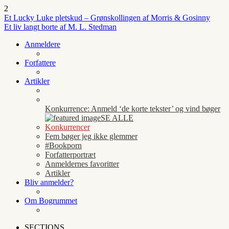
2
Et Lucky Luke pletskud – Grønskollingen af Morris & Gosinny
Et liv langt borte af M. L. Stedman
Anmeldere
Forfattere
Artikler
Konkurrence: Anmeld ‘de korte tekster’ og vind bøger
SE ALLE
Konkurrencer
Fem bøger jeg ikke glemmer
#Bookporn
Forfatterportræt
Anmeldernes favoritter
Artikler
Bliv anmelder?
Om Bogrummet
SECTIONS