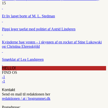
15
Et liv langt borte af M. L. Stedman
Pippi leger tagfat med politiet af Astrid Lindgren
Kvinderne bag vesten – i skyggen af en rocker af Stine Lukowski
og Christina Ehrenskjöld
Smørklat af Lea Landgreen
HELLO!
FIND OS
-1
-1
Kontakt
Send en mail til redaktionen her
redaktionen / at / bogrummet.dk
Postadresse: