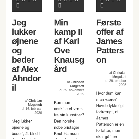
Jeg
Min
Første
lukker
kamp II
offer af
øjnene
af Karl
James
og
Ove
Patters
beder
Knausg
on
af Alex
ård
af
Christian
Ahndor
Møgeltoft
d. 29. oktober
af
Christian
il
2025
Møgeltoft
d. 25. november
Hvor dum kan
2025
man være?
af
Christian
Kan man
Havde lykkeligt
Møgeltoft
adskille et værk
d. 16. februar
fortrængt, at
2026
fra sin kunstner?
James
“Jeg lukker
Den norske
Patterson er en
øjnene og
nobelpristager
forfatter, man
beder”, 2. bind i
Knut Hamsun
skal gå i en