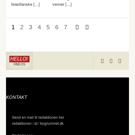
brasilianske […]
venner […]
1
2
3
4
5
6
7
HELLO!
FIND OS
KONTAKT
Send en mail til redaktionen her
redaktionen / at / bogrummet.dk