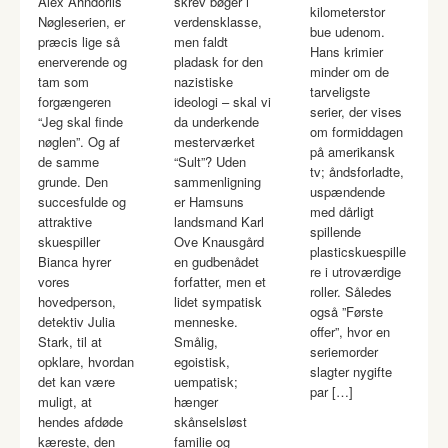
Alex Ahndorils
skrev bøger i
kilometerstor
Nøgleserien, er
verdensklasse,
bue udenom.
præcis lige så
men faldt
Hans krimier
enerverende og
pladask for den
minder om de
tam som
nazistiske
tarveligste
forgængeren
ideologi – skal vi
serier, der vises
“Jeg skal finde
da underkende
om formiddagen
nøglen”. Og af
mesterværket
på amerikansk
de samme
“Sult”? Uden
tv; åndsforladte,
grunde. Den
sammenligning
uspændende
succesfulde og
er Hamsuns
med dårligt
attraktive
landsmand Karl
spillende
skuespiller
Ove Knausgård
plasticskuespille
Bianca hyrer
en gudbenådet
re i utroværdige
vores
forfatter, men et
roller. Således
hovedperson,
lidet sympatisk
også ”Første
detektiv Julia
menneske.
offer”, hvor en
Stark, til at
Smålig,
seriemorder
opklare, hvordan
egoistisk,
slagter nygifte
det kan være
uempatisk;
par […]
muligt, at
hænger
hendes afdøde
skånselsløst
kæreste, den
familie og