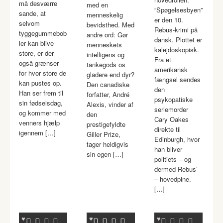
må desværre
med en
“Spøgelsesbyen”
sande, at
menneskelig
er den 10.
selvom
bevidsthed. Med
Rebus-krimi på
tyggegummebob
andre ord: Gør
dansk. Plottet er
ler kan blive
menneskets
kalejdoskopisk.
store, er der
intelligens og
Fra et
også grænser
tankegods os
amerikansk
for hvor store de
gladere end dyr?
fængsel sendes
kan pustes op.
Den canadiske
den
Han ser frem til
forfatter, André
psykopatiske
sin fødselsdag,
Alexis, vinder af
seriemorder
og kommer med
den
Cary Oakes
venners hjælp
prestigefyldte
direkte til
igennem […]
Giller Prize,
Edinburgh, hvor
tager heldigvis
han bliver
sin egen […]
politiets – og
dermed Rebus’
– hovedpine.
[…]