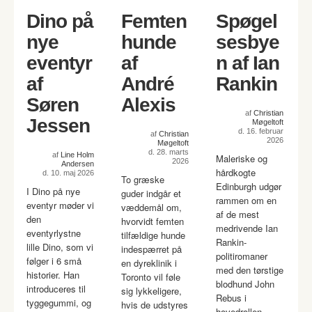
Dino på
Femten
Spøgel
nye
hunde
sesbye
eventyr
af
n af Ian
af
André
Rankin
Søren
Alexis
af
Christian
Jessen
Møgeltoft
d. 16. februar
af
Christian
2026
Møgeltoft
d. 28. marts
af
Line Holm
Maleriske og
2026
Andersen
hårdkogte
d. 10. maj 2026
To græske
Edinburgh udgør
I Dino på nye
guder indgår et
rammen om en
eventyr møder vi
væddemål om,
af de mest
den
hvorvidt femten
medrivende Ian
eventyrlystne
tilfældige hunde
Rankin-
lille Dino, som vi
indespærret på
politiromaner
følger i 6 små
en dyreklinik i
med den tørstige
historier. Han
Toronto vil føle
blodhund John
introduceres til
sig lykkeligere,
Rebus i
tyggegummi, og
hvis de udstyres
hovedrollen.