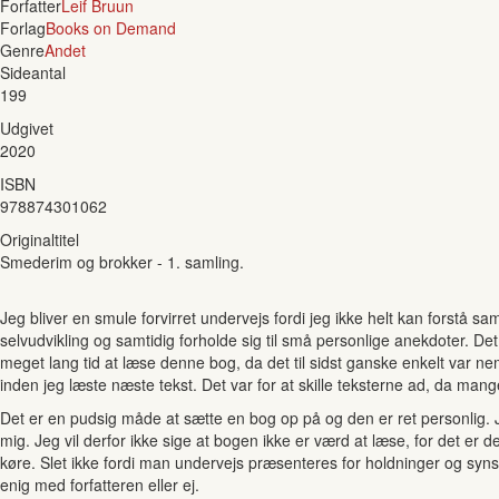
Forfatter
Leif Bruun
Forlag
Books on Demand
Genre
Andet
Sideantal
199
Udgivet
2020
ISBN
978874301062
Originaltitel
Smederim og brokker - 1. samling.
Jeg bliver en smule forvirret undervejs fordi jeg ikke helt kan forst
selvudvikling og samtidig forholde sig til små personlige anekdoter. D
meget lang tid at læse denne bog, da det til sidst ganske enkelt var nem
inden jeg læste næste tekst. Det var for at skille teksterne ad, da man
Det er en pudsig måde at sætte en bog op på og den er ret personlig. J
mig. Jeg vil derfor ikke sige at bogen ikke er værd at læse, for det er 
køre. Slet ikke fordi man undervejs præsenteres for holdninger og sy
enig med forfatteren eller ej.