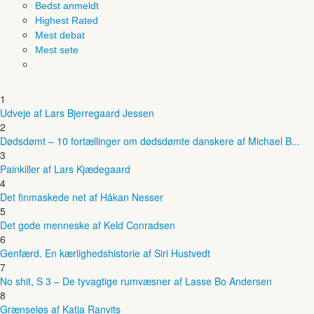
Bedst anmeldt
Highest Rated
Mest debat
Mest sete
1
Udveje af Lars Bjerregaard Jessen
2
Dødsdømt – 10 fortællinger om dødsdømte danskere af Michael B...
3
Painkiller af Lars Kjædegaard
4
Det finmaskede net af Håkan Nesser
5
Det gode menneske af Keld Conradsen
6
Genfærd. En kærlighedshistorie af Siri Hustvedt
7
No shit, S 3 – De tyvagtige rumvæsner af Lasse Bo Andersen
8
Grænseløs af Katja Ranvits