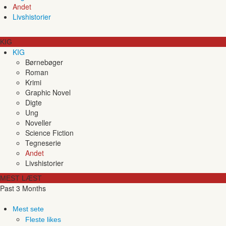
Andet
Livshistorier
KIG
KIG
Børnebøger
Roman
Krimi
Graphic Novel
Digte
Ung
Noveller
Science Fiction
Tegneserie
Andet
Livshistorier
MEST LÆST
Past 3 Months
Mest sete
Fleste likes