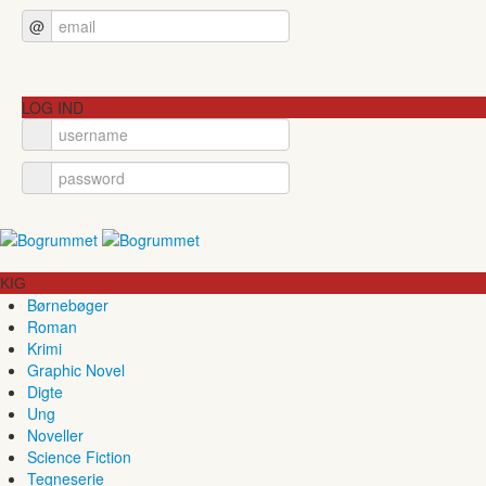
@
LOG IND
KIG
Børnebøger
Roman
Krimi
Graphic Novel
Digte
Ung
Noveller
Science Fiction
Tegneserie