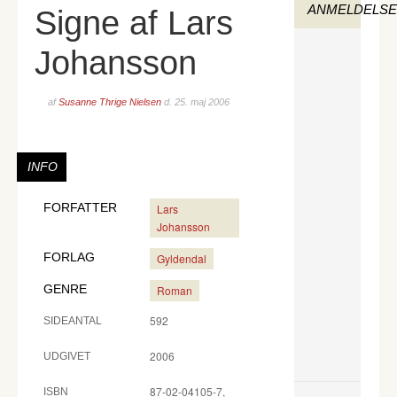
ANMELDELS
Signe af Lars
Johansson
af
Susanne Thrige Nielsen
d.
25. maj 2006
INFO
FORFATTER
Lars
Johansson
FORLAG
Gyldendal
GENRE
Roman
592
SIDEANTAL
2006
UDGIVET
87-02-04105-7,
ISBN