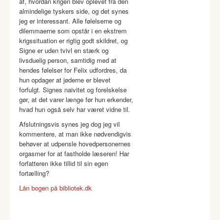
af, hvordan krigen blev oplevet fra den
almindelige tyskers side, og det synes
jeg er interessant. Alle følelserne og
dilemmaerne som opstår i en ekstrem
krigssituation er rigtig godt skildret, og
Signe er uden tvivl en stærk og
livsduelig person, samtidig med at
hendes følelser for Felix udfordres, da
hun opdager at jøderne er blevet
forfulgt. Signes naivitet og forelskelse
gør, at det varer længe før hun erkender,
hvad hun også selv har været vidne til.
Afslutningsvis synes jeg dog jeg vil
kommentere, at man ikke nødvendigvis
behøver at udpensle hovedpersonernes
orgasmer for at fastholde læseren! Har
forfatteren ikke tillid til sin egen
fortælling?
Lån bogen på bibliotek.dk