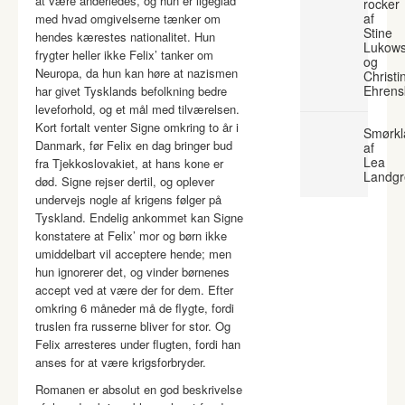
at være anderledes, og hun er ligeglad
rocker
af
med hvad omgivelserne tænker om
Stine
hendes kærestes nationalitet. Hun
Lukows
frygter heller ikke Felix’ tanker om
og
Neuropa, da hun kan høre at nazismen
Christi
Ehrens
har givet Tysklands befolkning bedre
leveforhold, og et mål med tilværelsen.
Kort fortalt venter Signe omkring to år i
Smørkl
Danmark, før Felix en dag bringer bud
af
Lea
fra Tjekkoslovakiet, at hans kone er
Landgr
død. Signe rejser dertil, og oplever
undervejs nogle af krigens følger på
Tyskland. Endelig ankommet kan Signe
konstatere at Felix’ mor og børn ikke
umiddelbart vil acceptere hende; men
hun ignorerer det, og vinder børnenes
accept ved at være der for dem. Efter
omkring 6 måneder må de flygte, fordi
truslen fra russerne bliver for stor. Og
Felix arresteres under flugten, fordi han
anses for at være krigsforbryder.
Romanen er absolut en god beskrivelse