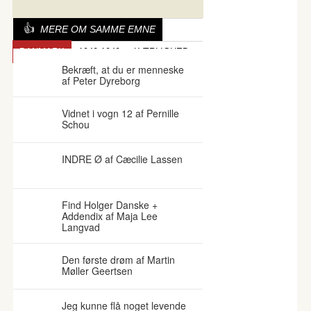
MERE OM SAMME EMNE
DANMARK
1940-1949
KÆRLIGHED
Bekræft, at du er menneske
af Peter Dyreborg
Vidnet i vogn 12 af Pernille
Schou
INDRE Ø af Cæcilie Lassen
Find Holger Danske +
Addendix af Maja Lee
Langvad
Den første drøm af Martin
Møller Geertsen
Jeg kunne flå noget levende