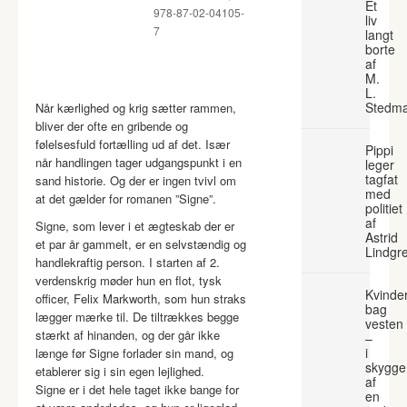
Et
978-87-02-04105-
liv
7
langt
borte
af
M.
L.
Stedm
Når kærlighed og krig sætter rammen,
bliver der ofte en gribende og
følelsesfuld fortælling ud af det. Især
Pippi
når handlingen tager udgangspunkt i en
leger
tagfat
sand historie. Og der er ingen tvivl om
med
at det gælder for romanen ”Signe”.
politiet
af
Signe, som lever i et ægteskab der er
Astrid
et par år gammelt, er en selvstændig og
Lindgr
handlekraftig person. I starten af 2.
verdenskrig møder hun en flot, tysk
Kvinde
officer, Felix Markworth, som hun straks
bag
lægger mærke til. De tiltrækkes begge
vesten
stærkt af hinanden, og der går ikke
–
i
længe før Signe forlader sin mand, og
skygge
etablerer sig i sin egen lejlighed.
af
Signe er i det hele taget ikke bange for
en