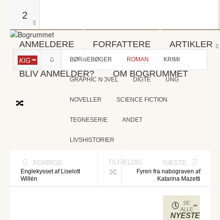
2
ANMELDERE
FORFATTERE
ARTIKLER
BØRNEBØGER
ROMAN
KRIMI
KIG
BLIV ANMELDER?
OM BOGRUMMET
GRAPHIC NOVEL
DIGTE
UNG
NOVELLER
SCIENCE FICTION
TEGNESERIE
ANDET
LIVSHISTORIER
TILFÆLDIG
FORRIGE
NÆSTE
Englekysset af Liselott
Fyren fra nabograven af
Willén
Katarina Mazetti
SE
ALLE
NYESTE