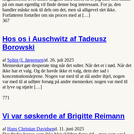
på om man egentlig vil finde denne bog interessant. For ja, den
handler måske nok til dels om det, men så alligevel slet ikke.
Forfatteren fortæller om sin proces med at […]
367
Hos os i Auschwitz af Tadeusz
Borowski
af
Splint (I. Jørgensen)
d. 26. juli 2025
Mennesket gør desperate ting når det sulter. Når det er i nød. Når det
ikke har et valg. Og de havde ikke et valg, dem der sad i
koncentrationslejrene. Nogen var med til at slå andre ihjel, nogen
var med til at udføre forsøg på andre mennesker, nogen var med til
at lyve og stjæle […]
771
Vi var søskende af Brigitte Reimann
af
Hans Christian Davidsen
d. 11. juni 2025