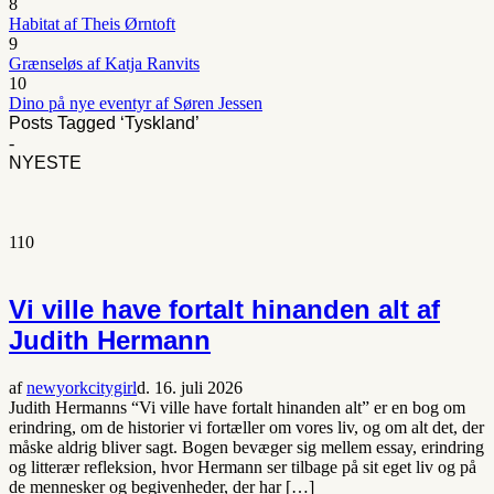
8
Habitat af Theis Ørntoft
9
Grænseløs af Katja Ranvits
10
Dino på nye eventyr af Søren Jessen
Posts Tagged ‘Tyskland’
-
NYESTE
110
Vi ville have fortalt hinanden alt af
Judith Hermann
af
newyorkcitygirl
d. 16. juli 2026
Judith Hermanns “Vi ville have fortalt hinanden alt” er en bog om
erindring, om de historier vi fortæller om vores liv, og om alt det, der
måske aldrig bliver sagt. Bogen bevæger sig mellem essay, erindring
og litterær refleksion, hvor Hermann ser tilbage på sit eget liv og på
de mennesker og begivenheder, der har […]