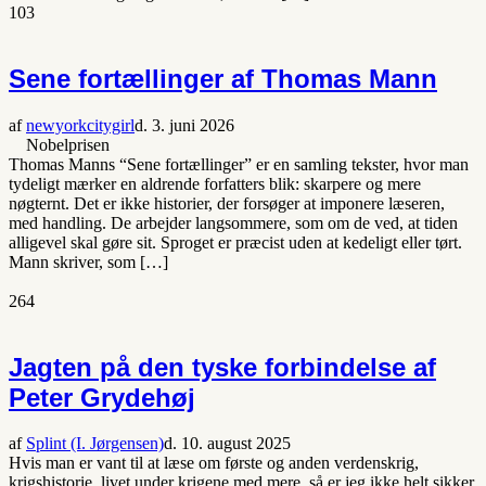
103
Sene fortællinger af Thomas Mann
af
newyorkcitygirl
d. 3. juni 2026
Nobelprisen
Thomas Manns “Sene fortællinger” er en samling tekster, hvor man
tydeligt mærker en aldrende forfatters blik: skarpere og mere
nøgternt. Det er ikke historier, der forsøger at imponere læseren,
med handling. De arbejder langsommere, som om de ved, at tiden
alligevel skal gøre sit. Sproget er præcist uden at kedeligt eller tørt.
Mann skriver, som […]
264
Jagten på den tyske forbindelse af
Peter Grydehøj
af
Splint (I. Jørgensen)
d. 10. august 2025
Hvis man er vant til at læse om første og anden verdenskrig,
krigshistorie, livet under krigene med mere, så er jeg ikke helt sikker