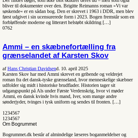
Der findes bøger, som ikke blot skildrer deres tid – men som også
bliver til dokumenter over den. Brigitte Reimanns roman »Vi var
søskende« er en sådan bog. Den er skrevet i 1963 i DDR, men blev
først udgivet i sin ucensurerede form i 2023. Bogen fremstår som en
forbløffende moderne og litterært helstøbt skildring […]
0
762
Ammi – en skæbnefortælling fra
grænselandet af Karsten Skov
af
Hans Christian Davidsen
d. 10. april 2025
Karsten Skov har med Ammi skrevet en gribende og veldrejet
roman fra det dansk-tyske grænseland, hvor menneskelige skæbner
udfolder sig midt i historiske brudflader. Historien tager sit
udgangspunkt på Als under Første Verdenskrig, hvor vi møder
Ammi, en dansk kvinde hvis mand, Iver, som mange andre
sønderjyder, tvinges i tysk uniform og sendes til fronten. […]
1
2
3
4
5
6
7
1
2
3
4
5
6
7
Om Bogrummet
Bogrummet.dk består af almindelige læseres boganmeldelser og