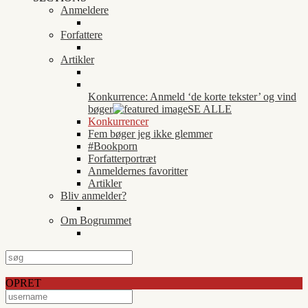
Anmeldere
Forfattere
Artikler
Konkurrence: Anmeld ‘de korte tekster’ og vind
bøger
SE ALLE
Konkurrencer
Fem bøger jeg ikke glemmer
#Bookporn
Forfatterportræt
Anmeldernes favoritter
Artikler
Bliv anmelder?
Om Bogrummet
OPRET