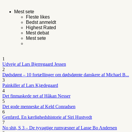
Mest sete
Fleste likes
Bedst anmeldt
Highest Rated
Mest debat
Mest sete
1
Udveje af Lars Bjerregaard Jessen
2
Dødsdømt – 10 fortællinger om dødsdømte danskere af Michael B...
3
Painkiller af Lars Kjædegaard
4
Det finmaskede net af Håkan Nesser
5
Det gode menneske af Keld Conradsen
6
Genfærd. En kærlighedshistorie af Siri Hustvedt
7
No shit, S 3 – De tyvagtige rumvæsner af Lasse Bo Andersen