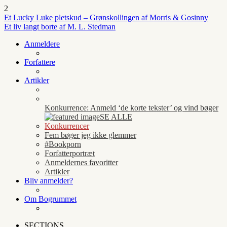
2
Et Lucky Luke pletskud – Grønskollingen af Morris & Gosinny
Et liv langt borte af M. L. Stedman
Anmeldere
Forfattere
Artikler
Konkurrence: Anmeld ‘de korte tekster’ og vind bøger
SE ALLE
Konkurrencer
Fem bøger jeg ikke glemmer
#Bookporn
Forfatterportræt
Anmeldernes favoritter
Artikler
Bliv anmelder?
Om Bogrummet
SECTIONS