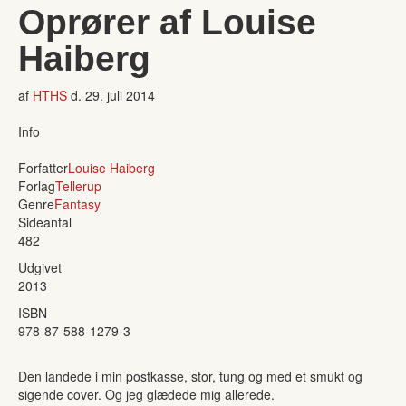
Oprører af Louise
Haiberg
af
HTHS
d.
29. juli 2014
Info
Forfatter
Louise Haiberg
Forlag
Tellerup
Genre
Fantasy
Sideantal
482
Udgivet
2013
ISBN
978-87-588-1279-3
Den landede i min postkasse, stor, tung og med et smukt og
sigende cover. Og jeg glædede mig allerede.