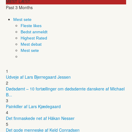
MEST LÆST
Past 3 Months
Mest sete
Fleste likes
Bedst anmeldt
Highest Rated
Mest debat
Mest sete
1
Udveje af Lars Bjerregaard Jessen
2
Dødsdømt – 10 fortællinger om dødsdømte danskere af Michael
B...
3
Painkiller af Lars Kjædegaard
4
Det finmaskede net af Håkan Nesser
5
Det gode menneske af Keld Conradsen