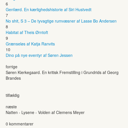
6
Genfærd. En kærlighedshistorie af Siri Hustvedt
7
No shit, S 3 – De tyvagtige rumvæsner af Lasse Bo Andersen
8
Habitat af Theis Ørntoft
9
Grænseløs af Katja Ranvits
10
Dino på nye eventyr af Søren Jessen
forrige
Søren Kierkegaard. En kritisk Fremstilling i Grundrids af Georg
Brandes
tilfældig
næste
Natten - Lysene - Volden af Clemens Meyer
0 kommentarer