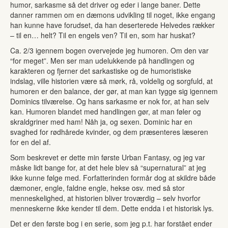
humor, sarkasme så det driver og eder i lange baner. Dette
danner rammen om en dæmons udvikling til noget, ikke engang
han kunne have forudset, da han deserterede Helvedes rækker
– til en… helt? Til en engels ven? Til en, som har huskat?
Ca. 2/3 igennem bogen overvejede jeg humoren. Om den var
“for meget”. Men ser man udelukkende på handlingen og
karakteren og fjerner det sarkastiske og de humoristiske
indslag, ville historien være så mørk, rå, voldelig og sorgfuld, at
humoren er den balance, der gør, at man kan tygge sig igennem
Dominics tilværelse. Og hans sarkasme er nok for, at han selv
kan. Humoren blandet med handlingen gør, at man føler og
skraldgriner med ham! Nåh ja, og sexen. Dominic har en
svaghed for rødhårede kvinder, og dem præsenteres læseren
for en del af.
Som beskrevet er dette min første Urban Fantasy, og jeg var
måske lidt bange for, at det hele blev så “supernatural” at jeg
ikke kunne følge med. Forfatterinden formår dog at skildre både
dæmoner, engle, faldne engle, hekse osv. med så stor
menneskelighed, at historien bliver troværdig – selv hvorfor
menneskerne ikke kender til dem. Dette endda i et historisk lys.
Det er den første bog i en serie, som jeg p.t. har forstået ender