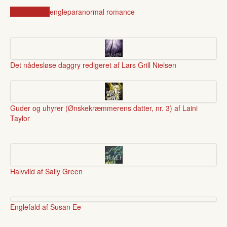
dark fantasy
engle
paranormal romance
Det nådesløse daggry redigeret af Lars Grill Nielsen
Guder og uhyrer (Ønskekræmmerens datter, nr. 3) af Laini
Taylor
Halvvild af Sally Green
Englefald af Susan Ee