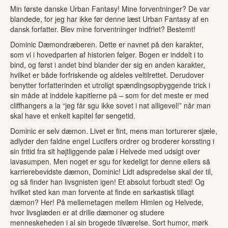
Min første danske Urban Fantasy! Mine forventninger? De var
blandede, for jeg har ikke før denne læst Urban Fantasy af en
dansk forfatter. Blev mine forventninger indfriet? Bestemt!
Dominic Dæmondræberen. Dette er navnet på den karakter,
som vi i hovedparten af historien følger. Bogen er inddelt i to
bind, og først i andet bind blander der sig en anden karakter,
hvilket er både forfriskende og aldeles veltilrettet. Derudover
benytter forfatterinden et utroligt spændingsopbyggende trick i
sin måde at inddele kapitlerne på – som for det meste er med
cliffhangers a la “jeg får sgu ikke sovet i nat alligevel!” når man
skal have et enkelt kapitel før sengetid.
Dominic er selv dæmon. Livet er fint, mens man torturerer sjæle,
adlyder den faldne engel Lucifers ordrer og broderer korssting i
sin fritid fra sit højtliggende palæ i Helvede med udsigt over
lavasumpen. Men noget er sgu for kedeligt for denne ellers så
karrierebevidste dæmon, Dominic! Lidt adspredelse skal der til,
og så finder han livsgnisten igen! Et absolut forbudt sted! Og
hvilket sted kan man forvente at finde en sarkastisk tillagt
dæmon? Her! På mellemetagen mellem Himlen og Helvede,
hvor livsglæden er at drille dæmoner og studere
menneskeheden i al sin brogede tilværelse. Sort humor, mørk