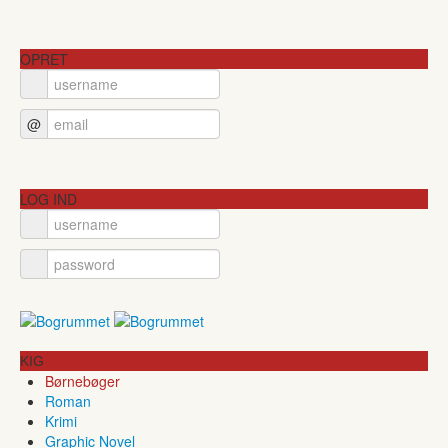
OPRET
@
LOG IND
KIG
Børnebøger
Roman
Krimi
Graphic Novel