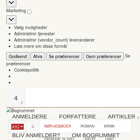
Statistikker
Marketing
Marketing
Vælg muligheder
Administrer tjenester
Administrer {vendor_count} leverandører
Læs mere om disse formål
Se
Godkend
Afvis
Se præferencer
Gem præferencer
præferencer
Cookiepolitik
4
ANMELDERE
FORFATTERE
ARTIKLER
BØRNEBØGER
ROMAN
KRIMI
KIG
BLIV ANMELDER?
OM BOGRUMMET
GRAPHIC NOVEL
DIGTE
UNG