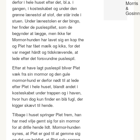
derfor i hele huset efter det, bl.a. i
Morris
&
gangen, i kosteskabet og under den
Gosinn
grønne lænestol af stof, der står inde i
stuen. Under lænestolen er der bingo,
her finder de puslespillet, som de
begynder at lægge, men ikke før
Mormor-hunden har lavet sig en kop the
og Plet har fået mælk og kiks, for det
var meget hårdt og tidskrævende, at
lede efter det forsvundne puslespil.
Efter at have lagt puslespil bliver Plet
væk fra sin mormor og den gule
mormor-hund er derfor nødt til at lede
efter Plet i hele huset, blandt andet i
kosteskabet under trappen og i haven,
hvor hun dog kun finder en blå fugl, der
kigger skævt til hende.
Tilbage i huset springer Plet frem, han
har med vilje gemt sig for sin mormor
for at drille hende lidt. Mormor-hunden
synes, at Plet er god til at gemme sig
og det var heldigt, at Plet selv sprang