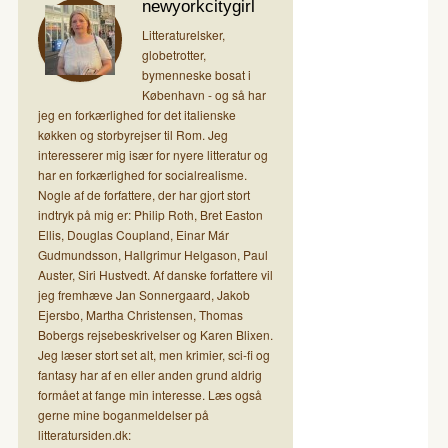
newyorkcitygirl
Litteraturelsker,
globetrotter,
bymenneske bosat i
København - og så har
jeg en forkærlighed for det italienske
køkken og storbyrejser til Rom. Jeg
interesserer mig især for nyere litteratur og
har en forkærlighed for socialrealisme.
Nogle af de forfattere, der har gjort stort
indtryk på mig er: Philip Roth, Bret Easton
Ellis, Douglas Coupland, Einar Már
Gudmundsson, Hallgrimur Helgason, Paul
Auster, Siri Hustvedt. Af danske forfattere vil
jeg fremhæve Jan Sonnergaard, Jakob
Ejersbo, Martha Christensen, Thomas
Bobergs rejsebeskrivelser og Karen Blixen.
Jeg læser stort set alt, men krimier, sci-fi og
fantasy har af en eller anden grund aldrig
formået at fange min interesse. Læs også
gerne mine boganmeldelser på
litteratursiden.dk: