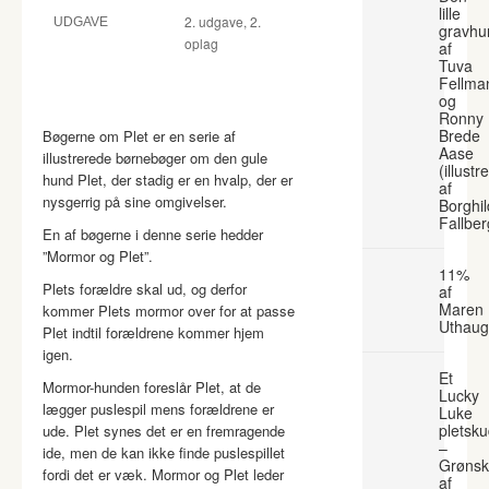
lille
2. udgave, 2.
UDGAVE
gravhu
oplag
af
Tuva
Fellma
og
Ronny
Brede
Bøgerne om Plet er en serie af
Aase
illustrerede børnebøger om den gule
(illustr
hund Plet, der stadig er en hvalp, der er
af
nysgerrig på sine omgivelser.
Borghil
Fallber
En af bøgerne i denne serie hedder
”Mormor og Plet”.
11%
Plets forældre skal ud, og derfor
af
Maren
kommer Plets mormor over for at passe
Uthaug
Plet indtil forældrene kommer hjem
igen.
Et
Mormor-hunden foreslår Plet, at de
Lucky
lægger puslespil mens forældrene er
Luke
pletsk
ude. Plet synes det er en fremragende
–
ide, men de kan ikke finde puslespillet
Grønsk
fordi det er væk. Mormor og Plet leder
af