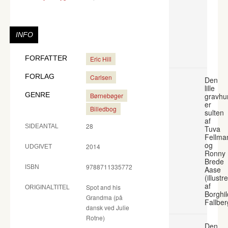
INFO
FORFATTER
Eric Hill
FORLAG
Carlsen
Den
lille
GENRE
Børnebøger
gravhu
er
Billedbog
sulten
af
28
SIDEANTAL
Tuva
Fellma
og
2014
UDGIVET
Ronny
Brede
9788711335772
ISBN
Aase
(illustr
af
Spot and his
ORIGINALTITEL
Borghil
Grandma (på
Fallber
dansk ved Julie
Rotne)
Den