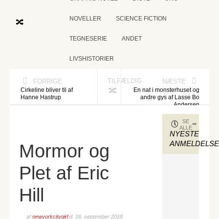
NOVELLER
SCIENCE FICTION
TEGNESERIE
ANDET
LIVSHISTORIER
TILFÆLDIG
FORRIGE
NÆSTE
Cirkeline bliver til af
En nat i monsterhuset og
Hanne Hastrup
andre gys af Lasse Bo
Andersen
SE
ALLE
NYESTE
ANMELDELS
Mormor og
Plet af Eric
Hill
af
newyorkcitygirl
d.
16. september 2018