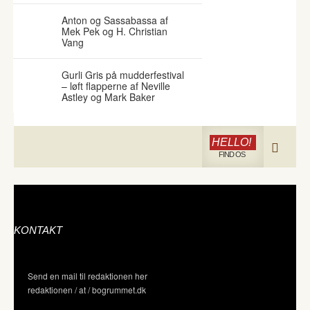
Anton og Sassabassa af
Mek Pek og H. Christian
Vang
Gurli Gris på mudderfestival
– løft flapperne af Neville
Astley og Mark Baker
HELLO!
FIND OS
KONTAKT
Send en mail til redaktionen her
redaktionen / at / bogrummet.dk