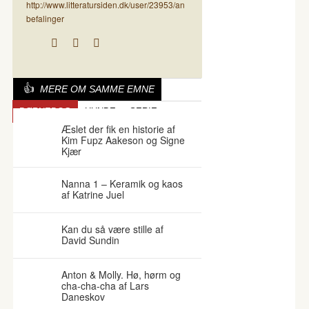
http://www.litteratursiden.dk/user/23953/an
befalinger
MERE OM SAMME EMNE
BØRNEBOG
HUNDE
SERIE
Æslet der fik en historie af
Kim Fupz Aakeson og Signe
Kjær
Nanna 1 – Keramik og kaos
af Katrine Juel
Kan du så være stille af
David Sundin
Anton & Molly. Hø, hørm og
cha-cha-cha af Lars
Daneskov