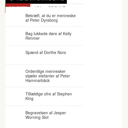
IDENTITET
USA
DRØMME
Bekræft, at du er menneske
af Peter Dyreborg
Bag lukkede døre af Kelly
Rimmer
Spænd af Dorthe Nors
Ordentlige mennesker
stjæler elefanter af Peter
Hammarbäck
Tilfældige ofre af Stephen
King
Begravelsen af Jesper
Worning Slot