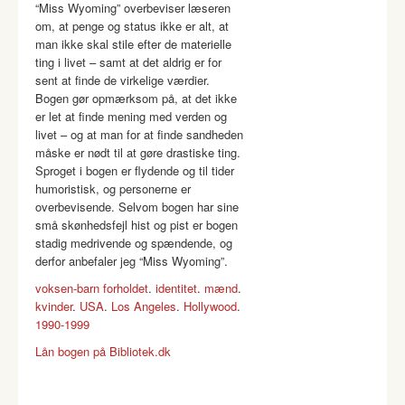
“Miss Wyoming” overbeviser læseren
om, at penge og status ikke er alt, at
man ikke skal stile efter de materielle
ting i livet – samt at det aldrig er for
sent at finde de virkelige værdier.
Bogen gør opmærksom på, at det ikke
er let at finde mening med verden og
livet – og at man for at finde sandheden
måske er nødt til at gøre drastiske ting.
Sproget i bogen er flydende og til tider
humoristisk, og personerne er
overbevisende. Selvom bogen har sine
små skønhedsfejl hist og pist er bogen
stadig medrivende og spændende, og
derfor anbefaler jeg “Miss Wyoming”.
voksen-barn forholdet
.
identitet
.
mænd
.
kvinder
.
USA
.
Los Angeles
.
Hollywood
.
1990-1999
Lån bogen på Bibliotek.dk