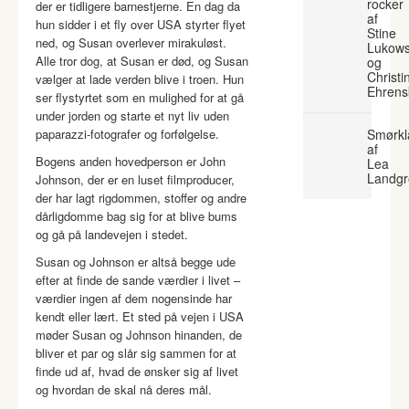
rocker
der er tidligere barnestjerne. En dag da
af
hun sidder i et fly over USA styrter flyet
Stine
ned, og Susan overlever mirakuløst.
Lukows
Alle tror dog, at Susan er død, og Susan
og
Christi
vælger at lade verden blive i troen. Hun
Ehrens
ser flystyrtet som en mulighed for at gå
under jorden og starte et nyt liv uden
paparazzi-fotografer og forfølgelse.
Smørkl
af
Bogens anden hovedperson er John
Lea
Landgr
Johnson, der er en luset filmproducer,
der har lagt rigdommen, stoffer og andre
dårligdomme bag sig for at blive bums
og gå på landevejen i stedet.
Susan og Johnson er altså begge ude
efter at finde de sande værdier i livet –
værdier ingen af dem nogensinde har
kendt eller lært. Et sted på vejen i USA
møder Susan og Johnson hinanden, de
bliver et par og slår sig sammen for at
finde ud af, hvad de ønsker sig af livet
og hvordan de skal nå deres mål.