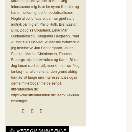
køkken og storbyrejser til Rom. Jeg
interesserer mig især for nyere litteratur og
har en forkærlighed for socialrealisme.
Nogle af de forfattere, der har gjort stort
indtryk på mig er: Philip Roth, Bret Easton
Ellis, Douglas Coupland, Einar Már
Gudmundsson, Hallgrimur Helgason, Paul
Auster, Siri Hustvedt. Af danske forfattere vil
jeg fremhæve Jan Sonnergaard, Jakob
Ejersbo, Martha Christensen, Thomas
Bobergs rejsebeskrivelser og Karen Blixen.
Jeg læser stort set alt, men krimier, sci-fi og
fantasy har af en eller anden grund aldrig
formået at fange min interesse. Læs også
gerne mine boganmeldelser på
litteratursiden.dk:
http://www.litteratursiden.dk/user/23953/an
befalinger
MERE OM SAMME EMNE