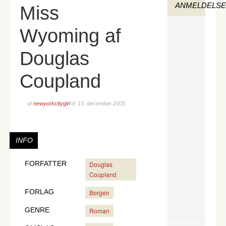
ANMELDELS
Miss
Wyoming af
Douglas
Coupland
af
newyorkcitygirl
d.
13. december 2005
INFO
FORFATTER
Douglas
Coupland
FORLAG
Borgen
GENRE
Roman