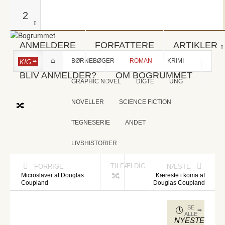
2
ANMELDERE
FORFATTERE
ARTIKLER
BØRNEBØGER
ROMAN
KRIMI
KIG
BLIV ANMELDER?
OM BOGRUMMET
GRAPHIC NOVEL
DIGTE
UNG
NOVELLER
SCIENCE FICTION
TEGNESERIE
ANDET
LIVSHISTORIER
TILFÆLDIG
FORRIGE
NÆSTE
Microslaver af Douglas
Kæreste i koma af
Coupland
Douglas Coupland
SE
ALLE
NYESTE