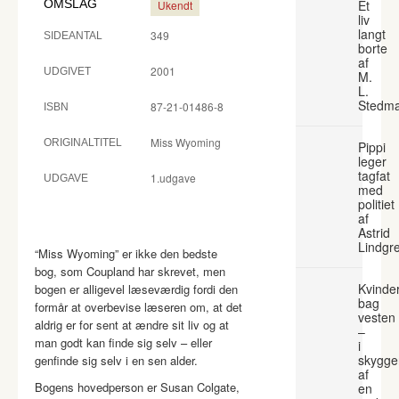
OMSLAG
Et
Ukendt
liv
langt
349
SIDEANTAL
borte
af
2001
UDGIVET
M.
L.
Stedm
87-21-01486-8
ISBN
Miss Wyoming
ORIGINALTITEL
Pippi
leger
tagfat
1.udgave
UDGAVE
med
politiet
af
Astrid
Lindgr
“Miss Wyoming” er ikke den bedste
bog, som Coupland har skrevet, men
Kvinde
bogen er alligevel læseværdig fordi den
bag
formår at overbevise læseren om, at det
vesten
aldrig er for sent at ændre sit liv og at
–
man godt kan finde sig selv – eller
i
skygge
genfinde sig selv i en sen alder.
af
Bogens hovedperson er Susan Colgate,
en