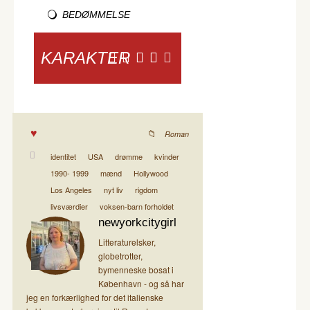
BEDØMMELSE
KARAKTER
Roman
identitet
USA
drømme
kvinder
1990- 1999
mænd
Hollywood
Los Angeles
nyt liv
rigdom
livsværdier
voksen-barn forholdet
newyorkcitygirl
Litteraturelsker,
globetrotter,
bymenneske bosat i
København - og så har
jeg en forkærlighed for det italienske