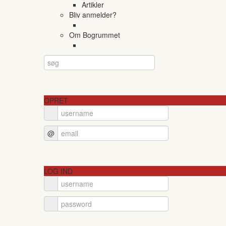
Artikler
Bliv anmelder?
Om Bogrummet
OPRET
@
LOG IND