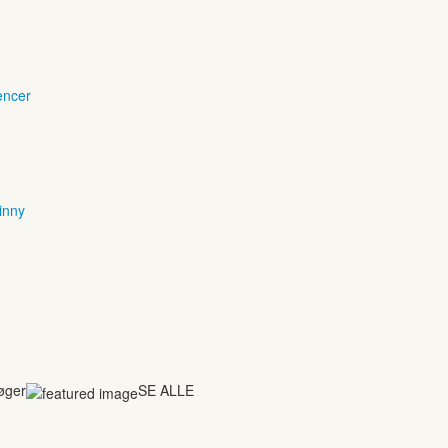
encer
inny
bøger
SE ALLE