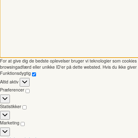
For at give dig de bedste oplevelser bruger vi teknologier som cookies t
browsingadfærd eller unikke ID'er på dette websted. Hvis du ikke giver 
Funktionsdygtig
Funktionsdygtig
Altid aktiv
Præferencer
Præferencer
Statistikker
Statistikker
Marketing
Marketing