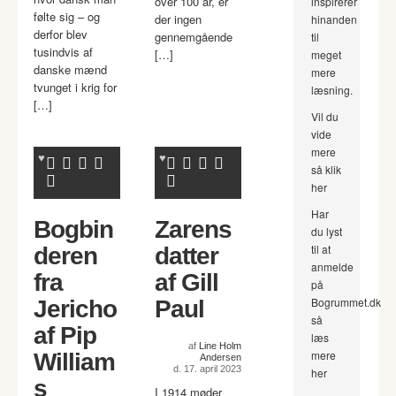
over 100 år, er
inspirerer
følte sig – og
der ingen
hinanden
derfor blev
gennemgående
til
tusindvis af
[…]
meget
danske mænd
mere
tvunget i krig for
læsning.
[…]
Vil du
vide
mere
så klik
her
Har
Bogbin
Zarens
du lyst
til at
deren
datter
anmelde
fra
af Gill
på
Bogrummet.dk
Jericho
Paul
så
af Pip
læs
af
Line Holm
mere
William
Andersen
d. 17. april 2023
her
s
I 1914 møder