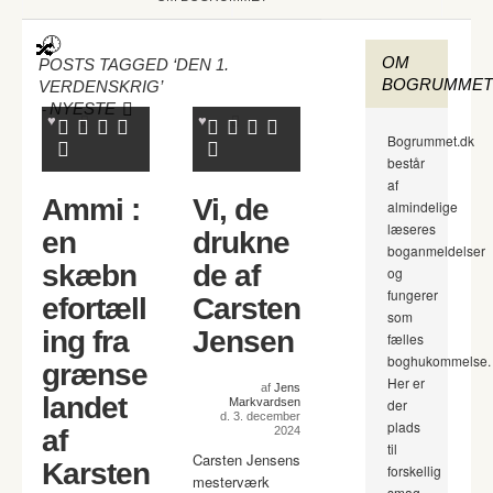
OM
POSTS TAGGED ‘DEN 1.
BOGRUMMET
VERDENSKRIG’
-
NYESTE
Bogrummet.dk
består
af
Ammi :
Vi, de
almindelige
læseres
en
drukne
boganmeldelser
skæbn
de af
og
fungerer
efortæll
Carsten
som
ing fra
Jensen
fælles
boghukommelse.
grænse
Her er
af
Jens
landet
Markvardsen
der
d. 3. december
plads
af
2024
til
Carsten Jensens
Karsten
forskellig
mesterværk
smag