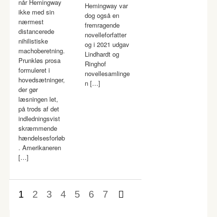
når Hemingway
Hemingway var
ikke med sin
dog også en
nærmest
fremragende
distancerede
novelleforfatter
nihilistiske
og i 2021 udgav
machoberetning.
Lindhardt og
Prunkløs prosa
Ringhof
formuleret i
novellesamlinge
hovedsætninger,
n […]
der gør
læsningen let,
på trods af det
indledningsvist
skræmmende
hændelsesforløb
. Amerikaneren
[…]
1
2
3
4
5
6
7