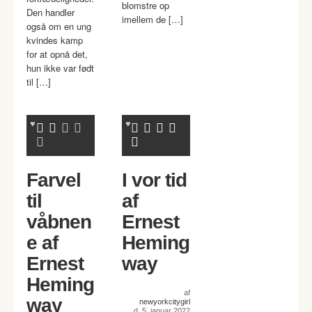
blomstre op
Den handler
imellem de […]
også om en ung
kvindes kamp
for at opnå det,
hun ikke var født
til […]
Farvel
I vor tid
til
af
våbnen
Ernest
e af
Heming
Ernest
way
Heming
af
way
newyorkcitygirl
d. 5. januar 2022