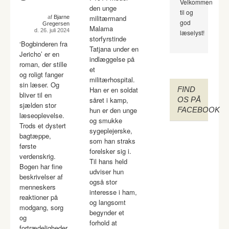
Velkommen
den unge
til og
militærmand
af
Bjarne
god
Gregersen
Malama
d. 26. juli 2024
læselyst!
storfyrstinde
‘Bogbinderen fra
Tatjana under en
Jericho’ er en
indlæggelse på
roman, der stille
et
og roligt fanger
militærhospital.
sin læser. Og
Han er en soldat
FIND
bliver til en
såret i kamp,
OS PÅ
sjælden stor
hun er den unge
FACEBOOK
læseoplevelse.
og smukke
Trods et dystert
sygeplejerske,
bagtæppe,
som han straks
første
forelsker sig i.
verdenskrig.
Til hans held
Bogen har fine
udviser hun
beskrivelser af
også stor
menneskers
interesse i ham,
reaktioner på
og langsomt
modgang, sorg
begynder et
og
forhold at
fortrædeligheder.