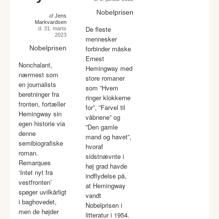
Nobelprisen
af
Jens
Markvardsen
De fleste
d. 31. marts
2023
mennesker
Nobelprisen
forbinder måske
Ernest
Nonchalant,
Hemingway med
nærmest som
store romaner
en journalists
som ”Hvem
beretninger fra
ringer klokkerne
fronten, fortæller
for”, ”Farvel til
Hemingway sin
våbnene” og
egen historie via
”Den gamle
denne
mand og havet”,
semibiografiske
hvoraf
roman.
sidstnævnte i
Remarques
høj grad havde
‘Intet nyt fra
indflydelse på,
vestfronten’
at Hemingway
spøger uvilkårligt
vandt
i baghovedet,
Nobelprisen i
men de højder
litteratur i 1954.