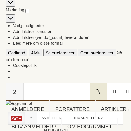
Statistikker
Marketing
Marketing
Vælg muligheder
Administrer tjenester
Administrer {vendor_count} leverandører
Læs mere om disse formål
Se
Godkend
Afvis
Se præferencer
Gem præferencer
præferencer
Cookiepolitik
2
ANMELDERE
FORFATTERE
ARTIKLER
ANMELDERE
BLIV ANMELDER?
KIG
BLIV ANMELDER?
OM BOGRUMMET
OM BOGRUMMET