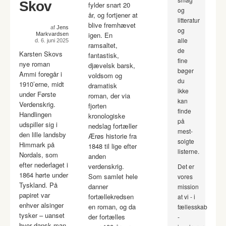
Skov
fylder snart 20
og
år, og fortjener at
litteratur
blive fremhævet
af
Jens
og
igen. En
Markvardsen
alle
d. 6. juni 2025
ramsaltet,
de
Karsten Skovs
fantastisk,
fine
nye roman
djævelsk barsk,
bøger
Ammi foregår i
voldsom og
du
1910’erne, midt
dramatisk
ikke
under Første
roman, der via
kan
Verdenskrig.
fjorten
finde
Handlingen
kronologiske
på
udspiller sig i
nedslag fortæller
mest-
den lille landsby
Ærøs historie fra
solgte
Himmark på
1848 til lige efter
listerne.
Nordals, som
anden
efter nederlaget i
verdenskrig.
Det er
1864 hørte under
Som samlet hele
vores
Tyskland. På
danner
mission
papiret var
fortællekredsen
at vi - i
enhver alsinger
en roman, og da
fællesskab
tysker – uanset
der fortælles
-
hvor dansk man