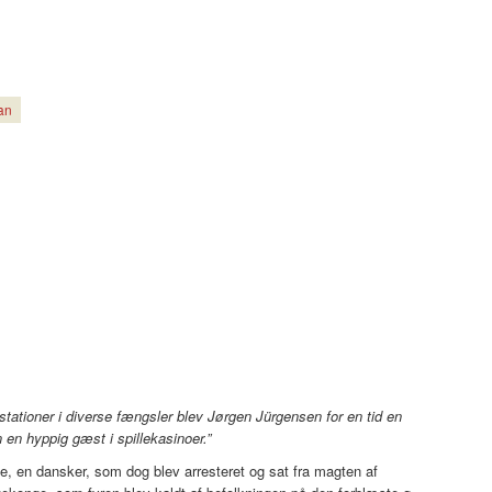
an
tationer i diverse fængsler blev Jørgen Jürgensen for en tid en
en hyppig gæst i spillekasinoer.”
e, en dansker, som dog blev arresteret og sat fra magten af