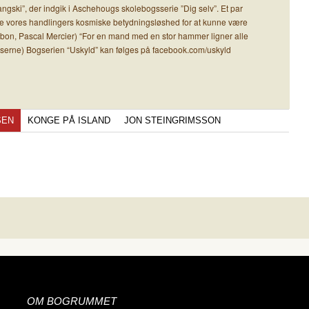
ski”, der indgik i Aschehougs skolebogsserie ”Dig selv”. Et par
le vores handlingers kosmiske betydningsløshed for at kunne være
ssabon, Pascal Mercier) “For en mand med en stor hammer ligner alle
serne) Bogserien “Uskyld” kan følges på facebook.com/uskyld
SEN
KONGE PÅ ISLAND
JON STEINGRIMSSON
OM BOGRUMMET