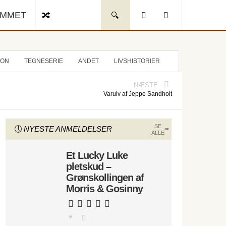
UMMET
ION
TEGNESERIE
ANDET
LIVSHISTORIER
NÆSTE
Varulv af Jeppe Sandholt
SE
NYESTE ANMELDELSER
ALLE
Et Lucky Luke
pletskud –
Grønskollingen af
Morris & Gosinny