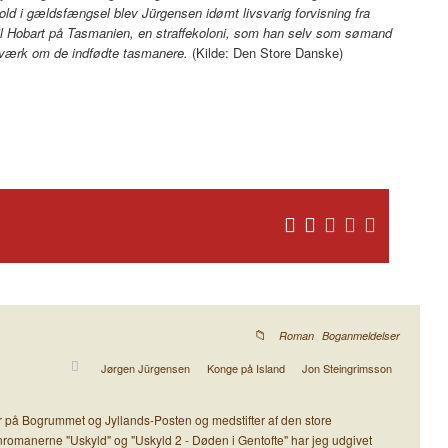
phold i gældsfængsel blev Jürgensen idømt livsvarig forvisning fra
t til Hobart på Tasmanien, en straffekoloni, som han selv som sømand
t værk om de indfødte tasmanere.
(Kilde: Den Store Danske)
,
Roman
Boganmeldelser
Jørgen Jürgensen
Konge på Island
Jon Steingrimsson
der på Bogrummet og Jyllands-Posten og medstifter af den store
ksenromanerne "Uskyld" og "Uskyld 2 - Døden i Gentofte" har jeg udgivet