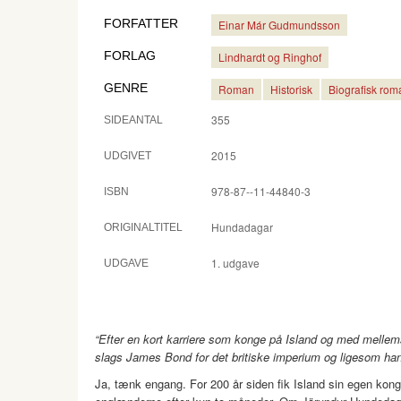
FORFATTER
Einar Már Gudmundsson
FORLAG
Lindhardt og Ringhof
GENRE
Roman
Historisk
Biografisk rom
355
SIDEANTAL
2015
UDGIVET
978-87--11-44840-3
ISBN
Hundadagar
ORIGINALTITEL
1. udgave
UDGAVE
“Efter en kort karriere som konge på Island og med mellems
slags James Bond for det britiske imperium og ligesom han 
Ja, tænk engang. For 200 år siden fik Island sin egen kong