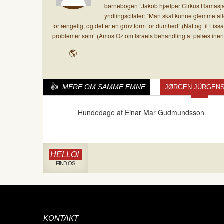
børnebogen ”Jakob hjælper Cirkus Ramasjang
yndlingscitater: “Man skal kunne glemme al
forfængelig, og det er en grov form for dumhed” (Nattog til Li
problemer søm” (Amos Oz om Israels behandling af palæstinen
MERE OM SAMME EMNE
JØRGEN JÜRGEN
Hundedage af Einar Mar Gudmundsson
HELLO!
FIND OS
KONTAKT