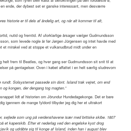
onge, som fyren blev kaldt af befolkningen på den forblæste ø,
 en ende, der dybest set er ganske interessant, men desværre
ores historie er til dels af åndelig art, og når alt kommer til alt,
fortid, nutid og fremtid. Af uforklarlige årsager vælger Gudmundsson
msson, som levede nogle år før Jørgen Jürgensen og intet havde med
et et mirakel ved at stoppe et vulkanudbrud midt under en
helt frem til Beatles, og hver gang ser Gudmundsson sit snit til at
elser på gentagelser. Oven i købet affattet i en helt særlig sludrevorn
e rundt. Solsystemet passede sin dont. Island trak vejret, om end
on og kongen, der dengang tog magten.”
snappet lidt af historien om Jörundur Hundedagekonge. Det er bare
ig igennem de mange fyldord tilbyder jeg dig her et ultrakort
er, sejlede som ung på verdenshavene især med britiske skibe. 1807
på et kaperskib. Efter et nederlag ved den engelske kyst drog
javík og udråbte sig til konge af Island, inden han i august blev