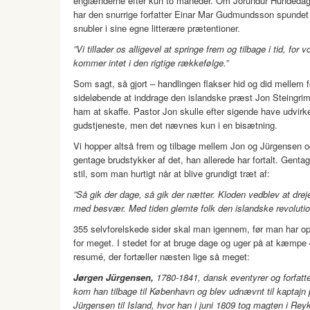
englænderne efter kun to måneder. Om Jörundur Hundedagek
har den snurrige forfatter Einar Mar Gudmundsson spundet
snubler i sine egne litterære prætentioner.
”Vi tillader os alligevel at springe frem og tilbage i tid, for v
kommer intet i den rigtige rækkefølge.”
Som sagt, så gjort – handlingen flakser hid og did mellem 
sideløbende at inddrage den islandske præst Jon Steingri
ham at skaffe. Pastor Jon skulle efter sigende have udvirk
gudstjeneste, men det nævnes kun i en bisætning.
Vi hopper altså frem og tilbage mellem Jon og Jürgensen og 
gentage brudstykker af det, han allerede har fortalt. Gentag
stil, som man hurtigt når at blive grundigt træt af:
”Så gik der dage, så gik der nætter. Kloden vedblev at drej
med besvær. Med tiden glemte folk den islandske revoluti
355 selvforelskede sider skal man igennem, før man har op
for meget. I stedet for at bruge dage og uger på at kæmpe d
resumé, der fortæller næsten lige så meget:
Jørgen Jürgensen,
1780-1841, dansk eventyrer og forfatt
kom han tilbage til København og blev udnævnt til kaptajn 
Jürgensen til Island, hvor han i juni 1809 tog magten i Reyk