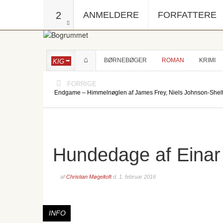
2
ANMELDERE
FORFATTERE
BØRNEBØGER
ROMAN
KRIMI
KIG
FORRIGE
Endgame – Himmelnøglen af James Frey, Niels Johnson-Shel
Hundedage af Eina
af
Christian Møgeltoft
d.
1. februar 2016
INFO