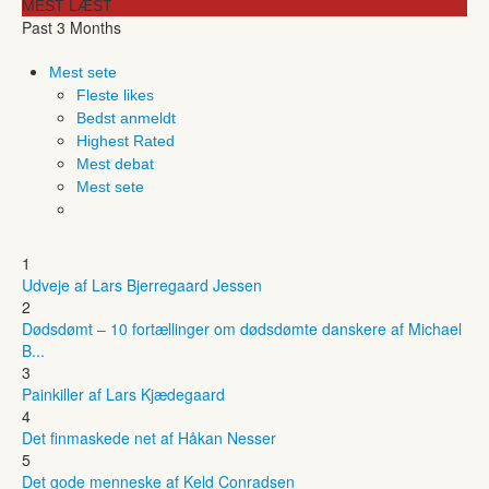
MEST LÆST
Past 3 Months
Mest sete
Fleste likes
Bedst anmeldt
Highest Rated
Mest debat
Mest sete
1
Udveje af Lars Bjerregaard Jessen
2
Dødsdømt – 10 fortællinger om dødsdømte danskere af Michael
B...
3
Painkiller af Lars Kjædegaard
4
Det finmaskede net af Håkan Nesser
5
Det gode menneske af Keld Conradsen