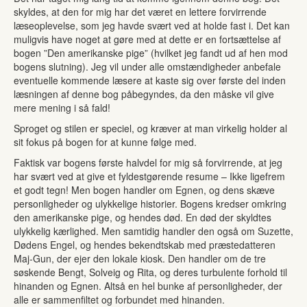
skyldes, at den for mig har det været en lettere forvirrende
læseoplevelse, som jeg havde svært ved at holde fast i. Det kan
muligvis have noget at gøre med at dette er en fortsættelse af
bogen ”Den amerikanske pige” (hvilket jeg fandt ud af hen mod
bogens slutning). Jeg vil under alle omstændigheder anbefale
eventuelle kommende læsere at kaste sig over første del inden
læsningen af denne bog påbegyndes, da den måske vil give
mere mening i så fald!
Sproget og stilen er speciel, og kræver at man virkelig holder al
sit fokus på bogen for at kunne følge med.
Faktisk var bogens første halvdel for mig så forvirrende, at jeg
har svært ved at give et fyldestgørende resume – Ikke ligefrem
et godt tegn! Men bogen handler om Egnen, og dens skæve
personligheder og ulykkelige historier. Bogens kredser omkring
den amerikanske pige, og hendes død. En død der skyldtes
ulykkelig kærlighed. Men samtidig handler den også om Suzette,
Dødens Engel, og hendes bekendtskab med præstedatteren
Maj-Gun, der ejer den lokale kiosk. Den handler om de tre
søskende Bengt, Solveig og Rita, og deres turbulente forhold til
hinanden og Egnen. Altså en hel bunke af personligheder, der
alle er sammenfiltet og forbundet med hinanden.