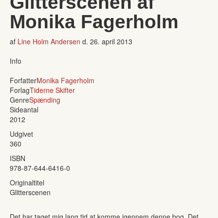
Glitterscenen af
Monika Fagerholm
af
Line Holm Andersen
d.
26. april 2013
Info
Forfatter
Monika Fagerholm
Forlag
Tiderne Skifter
Genre
Spænding
Sideantal
2012
Udgivet
360
ISBN
978-87-644-6416-0
Originaltitel
Glitterscenen
Det har taget mig lang tid at komme igennem denne bog. Det