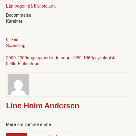
Lån bogen på bibliotek.dk
Bedømmelse
Karakter
0 likes
Spænding
2000-2009
unge
spændende bøger
1960-1969
psykologisk
thriller
Finland
død
Line Holm Andersen
Mere om samme emne