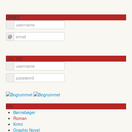
OPRET
@
LOG IND
KIG
Børnebøger
Roman
Krimi
Graphic Novel