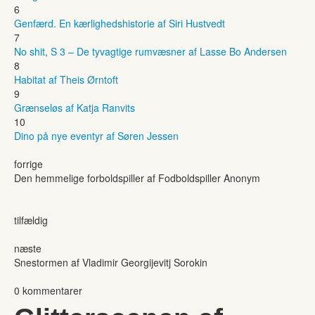
6
Genfærd. En kærlighedshistorie af Siri Hustvedt
7
No shit, S 3 – De tyvagtige rumvæsner af Lasse Bo Andersen
8
Habitat af Theis Ørntoft
9
Grænseløs af Katja Ranvits
10
Dino på nye eventyr af Søren Jessen
forrige
Den hemmelige forboldspiller af Fodboldspiller Anonym
tilfældig
næste
Snestormen af Vladimir Georgijevitj Sorokin
0 kommentarer