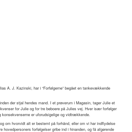
ias A. J. Kazinski, har i “Forfølgerne” begået en tankevækkende
kvinden der stjal hendes mand. I et prøverum i Magasin, tager Julie et
kvenser for Julie og for tre beboere på Julies vej. Hver især forfølger
g konsekvenserne er uforudsigelige og vidtrækkende.
 om hvorvidt alt er bestemt på forhånd, eller om vi har indflydelse
re hovedpersoners forfølgelser gribe ind i hinanden, og få afgørende