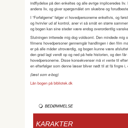
indflydelse på den enkeltes og alle øvrige impliceredes liv.
andens liv, og giver spørgsmålet om skæbne og forudbeste
I “Forfølgerne” følger vi hovedpersonerne enkeltvis, og før
og hvirvler ud af kontrol, aner vi så småt en større samme
og bogen kan sine steder være endog overordentlig vanskel
Slutningen irriterede mig dog voldsomt. Den mindede mig o
filmens hovedpersoner gennemgår handlingen i den film man 
er på alle måder utroværdig, og bogen kunne være afsluttet 
den grad lagt vendt op og ned på hele historien, og den få
hovedpersonerne. Disse konsekvenser må vi vente til efterf
en efterfølger som denne læser bliver nødt til at få fingre i,
(læst som e-bog)
Lån bogen på bibliotek.dk
BEDØMMELSE
KARAKTER