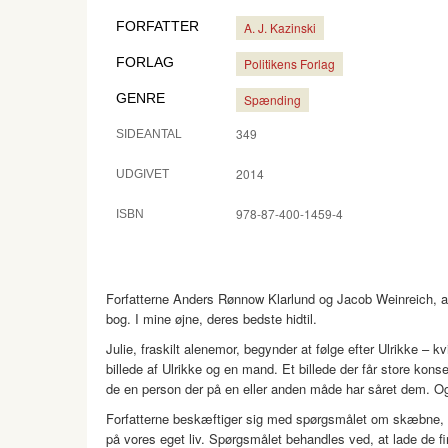
FORFATTER
A. J. Kazinski
FORLAG
Politikens Forlag
GENRE
Spænding
349
SIDEANTAL
2014
UDGIVET
978-87-400-1459-4
ISBN
Forfatterne Anders Rønnow Klarlund og Jacob Weinreich, al
bog. I mine øjne, deres bedste hidtil.
Julie, fraskilt alenemor, begynder at følge efter Ulrikke – 
billede af Ulrikke og en mand. Et billede der får store konse
de en person der på en eller anden måde har såret dem. O
Forfatterne beskæftiger sig med spørgsmålet om skæbne, og
på vores eget liv. Spørgsmålet behandles ved, at lade de fi