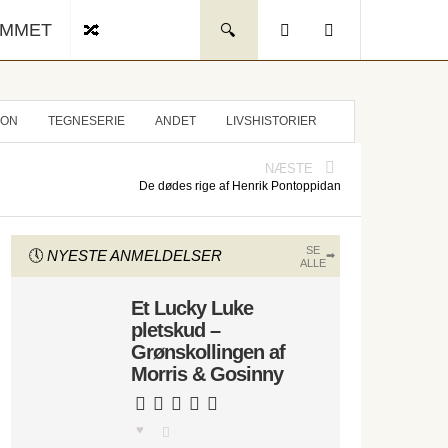
UMMET
ION
TEGNESERIE
ANDET
LIVSHISTORIER
NÆSTE
De dødes rige af Henrik Pontoppidan
SE
NYESTE ANMELDELSER
ALLE
Et Lucky Luke
pletskud –
Grønskollingen af
Morris & Gosinny