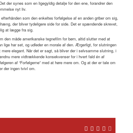
 Det der synes som en ligegyldig detalje for den ene, forandrer den
mmelse nyt liv.
st efterhånden som den enkeltes forfølgelse af en anden griber om sig,
nhæng, der bliver tydeligere side for side. Det er spændende skrevet,
ig at lægge fra sig.
m den måde amerikanske tegnefilm for børn, altid slutter med at
lige har set, og udleder en morale af den. Ærgerligt, for slutningen
mere elegant. Når det er sagt, så bliver der i selvsamme slutning, i
r endnu mere vidtrækkende konsekvenser for i hvert fald én af
ølgeren af “Forfølgerne” med at høre mere om. Og at der er tale om
 er der ingen tvivl om.