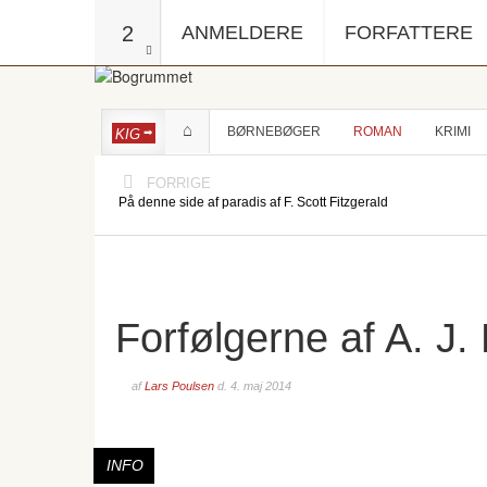
2
ANMELDERE
FORFATTERE
BØRNEBØGER
ROMAN
KRIMI
KIG
FORRIGE
På denne side af paradis af F. Scott Fitzgerald
Forfølgerne af A. J.
af
Lars Poulsen
d.
4. maj 2014
INFO