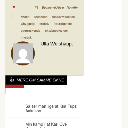
,
Boganmeldelser
Noveller
døden
lidenskab
tankevækkende
Uhyggelig
erotisk
foruroligende
overraskende
skæbnesvanger
mystisk
Ulla Weishaupt
MERE OM SAMME EMNE
DØDEN
LIDENSKAB
TANKEVÆKKENDE
Så ser man lige af Kim Fupz
Aakeson
Min kamp I af Karl Ove