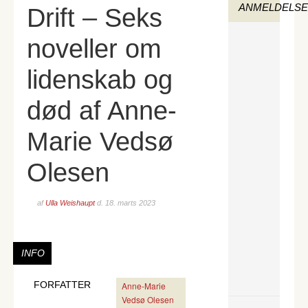
ANMELDELS
Drift – Seks
noveller om
lidenskab og
død af Anne-
Marie Vedsø
Olesen
af
Ulla Weishaupt
d.
18. marts 2023
INFO
FORFATTER
Anne-Marie
Vedsø Olesen