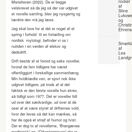
rocker
Misteltenen (2022). De er begge
af
velskrevet så da jeg så der var udgivet
Stine
et novelle samling, blev jeg nysgerrig og
Lukows
tænkte den må jeg læse.
og
Christi
Jeg skal love for at det er noget af et
Ehrens
spring i forhold
til en fortælling om
nordisk
mytologi, befinder vi os i
Smørkl
nutiden i en verden af elskov og
af
dødsdrift.
Lea
Landgr
Drift består af et forord og seks noveller,
hvoraf de fem tidligere har været
offentliggjort i forskellige sammenhæng.
Min hvidklædte ven, er sjovt nok ikke
udgivet tidligere, på trods af at det
faktisk er den første novelle hun skrev,
så tidligt som 1977. Det er noveller lidt
ud over det sædvanlige, ud over at de
oser af at være styret af drifternes vold,
hvor der leves så det kan mærkes, så
har de også et strejf af humor og tvist.
Der er dog to af novellerne, “Brangænes
medicinsk” og
“Orkestergraven” der er