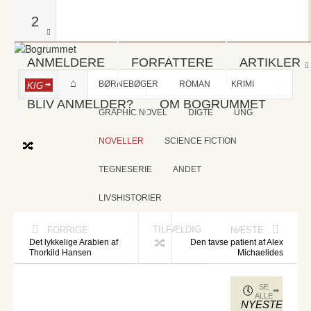
2
ANMELDERE
FORFATTERE
ARTIKLER
BØRNEBØGER
ROMAN
KRIMI
KIG
BLIV ANMELDER?
OM BOGRUMMET
GRAPHIC NOVEL
DIGTE
UNG
NOVELLER
SCIENCE FICTION
TEGNESERIE
ANDET
LIVSHISTORIER
TILFÆLDIG
FORRIGE
NÆSTE
Det lykkelige Arabien af
Den tavse patient af Alex
Thorkild Hansen
Michaelides
SE
ALLE
NYESTE