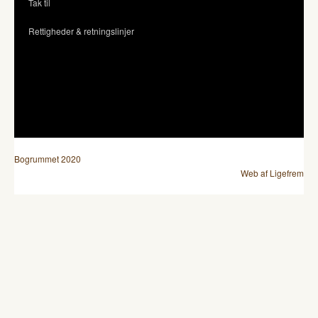
Tak til
Rettigheder & retningslinjer
Bogrummet 2020
Web af Ligefrem