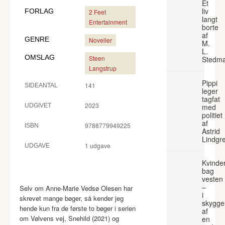
Et
liv
FORLAG
2 Feet
langt
Entertainment
borte
af
GENRE
Noveller
M.
L.
OMSLAG
Steen
Stedm
Langstrup
Pippi
141
SIDEANTAL
leger
tagfat
2023
UDGIVET
med
politiet
af
9788779949225
ISBN
Astrid
Lindgr
1 udgave
UDGAVE
Kvinde
bag
vesten
–
Selv om Anne-Marie Vedsø Olesen har
i
skrevet mange bøger, så kender jeg
skygge
hende kun fra de første to bøger i serien
af
om Vølvens vej, Snehild (2021) og
en