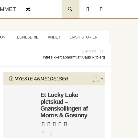
UMMET
ION
TEGNESERIE
ANDET
LIVSHISTORIER
NÆSTE
Intet sikkert abnormt af Klaus Rifbjerg
SE
NYESTE ANMELDELSER
ALLE
Et Lucky Luke
pletskud –
Grønskollingen af
Morris & Gosinny