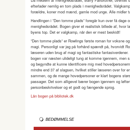
Da medlem af menighedsrådet, Barry Fairbrother, uventet dø
efterlader nemlig en tom plads i menighedsrådet. Valgkampen
forældre, koner mod mænd, gamle mod unge. Alle midler tag
Handlingen i ”Den tomme plads” foregår kun over få dage o
menighedsrådet. Bogen giver et realistisk billede af, hvor la
byens top. Det er valgkamp, når den er mest beskidt!
”Den tomme plads” er Rowlings første roman for voksne og 
magi. Personligt var jeg på forhånd spændt på, hvorvidt R
læseren uden brug af magi og fantastiske fantasiverdener. 
bogen var næsten ulideligt tung at komme igennem, men så p
og begyndte at kunne identificere mig med hovedpersonerne
mindre end 37 af slagsen, hvilket stiller læseren over for e
sammen, og de mange hovedpersoner er klart bogens størs
passager. Det som alligevel bærer bogen igennem og løfter
personbeskrivelser og et godt og fængende sprog.
Lån bogen på bibliotek.dk
BEDØMMELSE