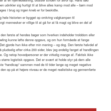
r af en hjerneblødning, blusser striden for alvor op. Hans død
 udvikler sig hurtigt til at blive alles kamp mod alle – børn mod
es i brug og ingen kneb er for beskidte.
g hele historien er bygget op omkring valgkampen til
ngt mennesker er villige til at gå for at få magt og blive en del af
den første af hendes bøger som hverken indeholder trolddom eller
owling kunne løfte denne opgave, og om hun formåede at fange
Det gjorde hun ikke efter min mening – og dog. Den første halvdel af
ludselig efter cirka 200 sider, blev jeg endelig fanget af handlingen
. Og netop hovedpersoner er der virkelig mange af. Faktisk ikke
n større logistisk opgave. Det er svært at holde styr på dem alle
te “handicap” sammen med de til tider lange og meget negative
 den op på et højere niveau er de meget realistiske og gennemførte