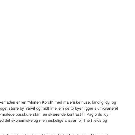
erfladen er ren “Morten Korch” med maleriske huse, landlig idyl og
get større by Yarvil og midt imellem de to byer ligger slumkvarteret
ermalede busskure står i en skærende kontrast til Pagfords idyl.
f med det økonomiske og menneskelige ansvar for The Fields og