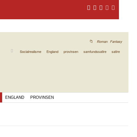
,
Roman
Fantasy
Socialrealisme
England
provinsen
samfundssatire
satire
ENGLAND
PROVINSEN