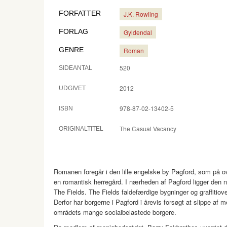
FORFATTER
J.K. Rowling
FORLAG
Gyldendal
GENRE
Roman
520
SIDEANTAL
2012
UDGIVET
978-87-02-13402-5
ISBN
The Casual Vacancy
ORIGINALTITEL
Romanen foregår i den lille engelske by Pagford, som på ov
en romantisk herregård. I nærheden af Pagford ligger den no
The Fields. The Fields faldefærdige bygninger og graffitiov
Derfor har borgerne i Pagford i årevis forsøgt at slippe a
områdets mange socialbelastede borgere.