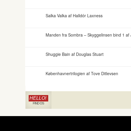
Salka Valka af Halldór Laxness
Manden fra Sombra – Skyggelinsen bind 1 af
Shuggie Bain af Douglas Stuart
Københavnertrilogien af Tove Ditlevsen
HELLO!
FIND OS