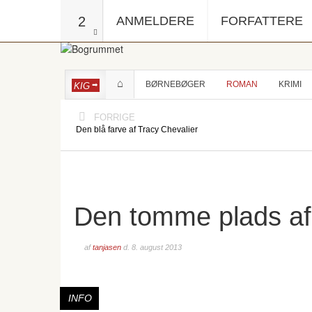
2
ANMELDERE
FORFATTERE
BØRNEBØGER
ROMAN
KRIMI
KIG
FORRIGE
Den blå farve af Tracy Chevalier
Den tomme plads af
af
tanjasen
d.
8. august 2013
INFO