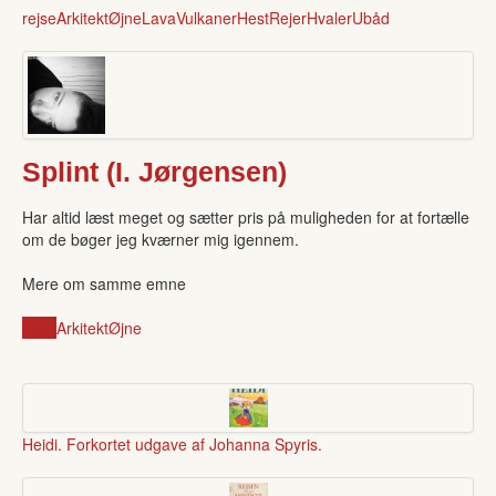
rejse
Arkitekt
Øjne
Lava
Vulkaner
Hest
Rejer
Hvaler
Ubåd
Splint (I. Jørgensen)
Har altid læst meget og sætter pris på muligheden for at fortælle
om de bøger jeg kværner mig igennem.
Mere om samme emne
rejse
Arkitekt
Øjne
Heidi. Forkortet udgave af Johanna Spyris.