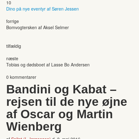
10
Dino på nye eventyr af Søren Jessen
forrige
Bomvogtersken af Aksel Selmer
tilfældig
næste
Tobias og dødsboet af Lasse Bo Andersen
0 kommentarer
Bandini og Kabat –
rejsen til de nye øjne
af Oscar og Martin
Wienberg
af
Splint (I. Jørgensen)
d.
2. maj 2016