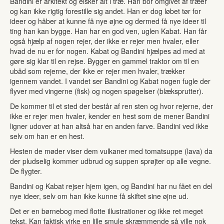
Bandini er arkitekt og elsker alt i træ. Han bor omgivet af træer
og kan ikke rigtig forestille sig andet. Han er dog løbet tør for
ideer og håber at kunne få nye øjne og dermed få nye ideer til
ting han kan bygge. Han har en god ven, uglen Kabat. Han får
også hjælp af nogen rejer, der ikke er rejer men hvaler, eller
hvad de nu er for nogen. Kabat og Bandini hjælpes ad med at
gøre sig klar til en rejse. Bygger en gammel traktor om til en
ubåd som rejerne, der ikke er rejer men hvaler, trækker
igennem vandet. I vandet ser Bandini og Kabat nogen fugle der
flyver med vingerne (fisk) og nogen spøgelser (blæksprutter).
De kommer til et sted der består af ren sten og hvor rejerne, der
ikke er rejer men hvaler, kender en hest som de mener Bandini
ligner udover at han altså har en anden farve. Bandini ved ikke
selv om han er en hest.
Hesten de møder viser dem vulkaner med tomatsuppe (lava) da
der pludselig kommer udbrud og suppen sprøjter op alle vegne.
De flygter.
Bandini og Kabat rejser hjem igen, og Bandini har nu fået en del
nye ideer, selv om han ikke kunne få skiftet sine øjne ud.
Det er en børnebog med flotte illustrationer og ikke ret meget
tekst. Kan faktisk virke en lille smule skræmmende så ville nok