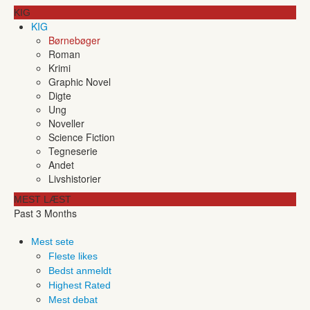
KIG
KIG
Børnebøger
Roman
Krimi
Graphic Novel
Digte
Ung
Noveller
Science Fiction
Tegneserie
Andet
Livshistorier
MEST LÆST
Past 3 Months
Mest sete
Fleste likes
Bedst anmeldt
Highest Rated
Mest debat