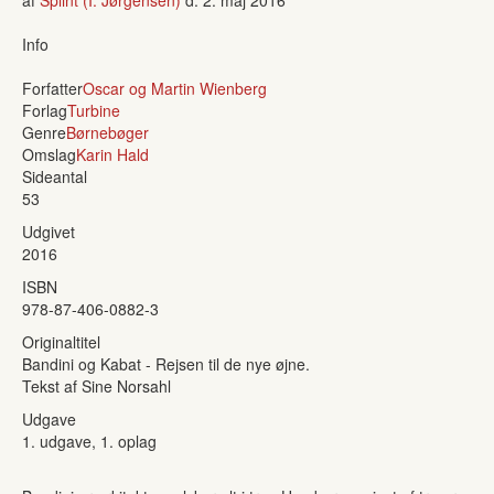
Info
Forfatter
Oscar og Martin Wienberg
Forlag
Turbine
Genre
Børnebøger
Omslag
Karin Hald
Sideantal
53
Udgivet
2016
ISBN
978-87-406-0882-3
Originaltitel
Bandini og Kabat - Rejsen til de nye øjne.
Tekst af Sine Norsahl
Udgave
1. udgave, 1. oplag