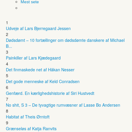
Mest sete
1
Udveje af Lars Bjerregaard Jessen
2
Dødsdømt – 10 fortællinger om dødsdømte danskere af Michael
B...
3
Painkiller af Lars Kjædegaard
4
Det finmaskede net af Håkan Nesser
5
Det gode menneske af Keld Conradsen
6
Genfærd. En kærlighedshistorie af Siri Hustvedt
7
No shit, S 3 – De tyvagtige rumvæsner af Lasse Bo Andersen
8
Habitat af Theis Ørntoft
9
Grænseløs af Katja Ranvits