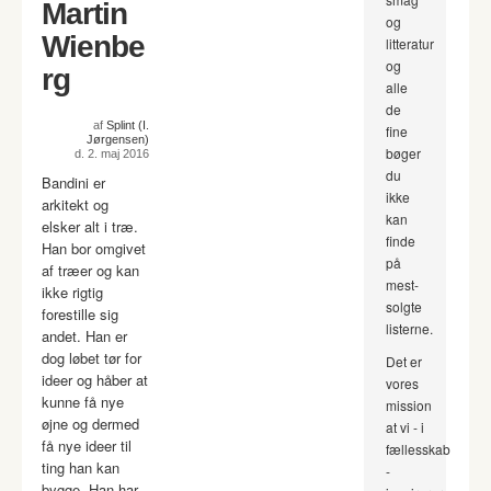
Martin
og
Wienbe
litteratur
og
rg
alle
de
af
Splint (I.
fine
Jørgensen)
bøger
d. 2. maj 2016
du
Bandini er
ikke
arkitekt og
kan
elsker alt i træ.
finde
Han bor omgivet
på
af træer og kan
mest-
ikke rigtig
solgte
forestille sig
listerne.
andet. Han er
dog løbet tør for
Det er
ideer og håber at
vores
kunne få nye
mission
øjne og dermed
at vi - i
få nye ideer til
fællesskab
ting han kan
-
bygge. Han har