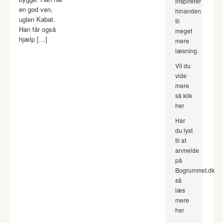
inspirerer
en god ven,
hinanden
uglen Kabat.
til
Han får også
meget
hjælp […]
mere
læsning.
Vil du
vide
mere
så klik
her
Har
du lyst
til at
anmelde
på
Bogrummet.dk
så
læs
mere
her