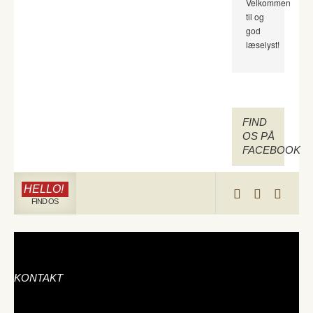
Velkommen
til og
god
læselyst!
FIND
OS PÅ
FACEBOOK
HELLO!
FIND OS
KONTAKT