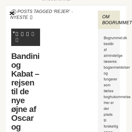
-
POSTS TAGGED ‘REJER’
OM
NYESTE
BOGRUMMET
Bogrummet.dk
består
af
Bandini
almindelige
læseres
og
boganmeldelser
Kabat –
og
fungerer
rejsen
som
til de
fælles
boghukommelse.
nye
Her er
øjne af
der
plads
Oscar
til
og
forskellig
smag