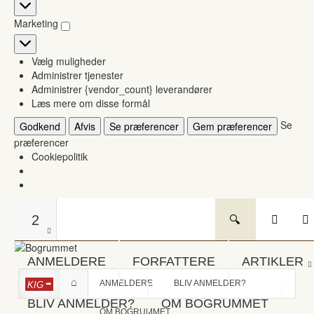
Statistikker
Marketing
Marketing
Vælg muligheder
Administrer tjenester
Administrer {vendor_count} leverandører
Læs mere om disse formål
Se
Godkend
Afvis
Se præferencer
Gem præferencer
præferencer
Cookiepolitik
2
ANMELDERE
FORFATTERE
ARTIKLER
ANMELDERE
BLIV ANMELDER?
KIG
BLIV ANMELDER?
OM BOGRUMMET
OM BOGRUMMET