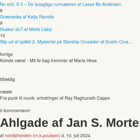
No shit, S 3 – De tyvagtige rumvæsner af Lasse Bo Andersen
8
Grænseløs af Katja Ranvits
9
Husker du? af Mette Lisby
10
Slip ud af spillet 2- Mysteriet på Starship Crusader af Dustin Crus...
forrige
Kvinde værst - Mit liv bag tremmer af Maria Hirse
tilfældig
næste
Fra punk til munk: erindringer af Ray Raghunath Cappo
0 kommentarer
Ahlgade af Jan S. Mort
af
nordstranden (m.k.poulsen)
d.
10. juli 2024