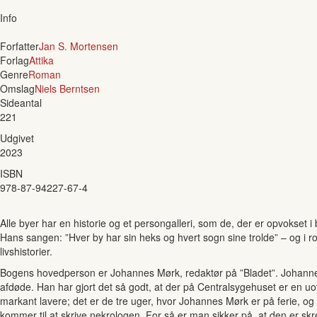
Info
Forfatter
Jan S. Mortensen
Forlag
Attika
Genre
Roman
Omslag
Niels Berntsen
Sideantal
221
Udgivet
2023
ISBN
978-87-94227-67-4
Alle byer har en historie og et persongalleri, som de, der er opvokset i 
Hans sangen: ”Hver by har sin heks og hvert sogn sine trolde” – og i 
livshistorier.
Bogens hovedperson er Johannes Mørk, redaktør på ”Bladet”. Johannes
afdøde. Han har gjort det så godt, at der på Centralsygehuset er en uoffic
markant lavere; det er de tre uger, hvor Johannes Mørk er på ferie, og f
kommer til at skrive nekrologen. For så er man sikker på, at den er sk