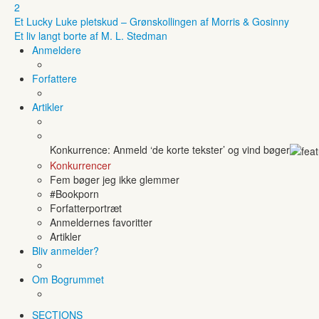
2
Et Lucky Luke pletskud – Grønskollingen af Morris & Gosinny
Et liv langt borte af M. L. Stedman
Anmeldere
Forfattere
Artikler
Konkurrence: Anmeld ‘de korte tekster’ og vind bøger
Konkurrencer
Fem bøger jeg ikke glemmer
#Bookporn
Forfatterportræt
Anmeldernes favoritter
Artikler
Bliv anmelder?
Om Bogrummet
SECTIONS