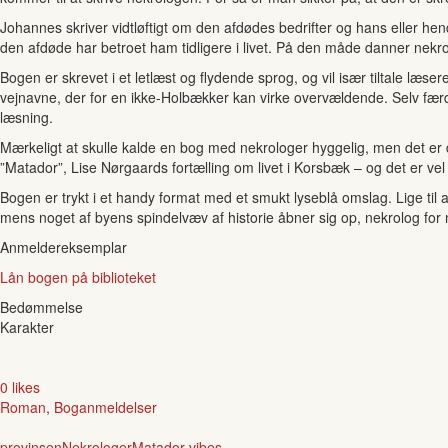
Johannes skriver vidtløftigt om den afdødes bedrifter og hans eller hend
den afdøde har betroet ham tidligere i livet. På den måde danner nekr
Bogen er skrevet i et letlæst og flydende sprog, og vil især tiltale læser
vejnavne, der for en ikke-Holbækker kan virke overvældende. Selv fær
læsning.
Mærkeligt at skulle kalde en bog med nekrologer hyggelig, men det er 
”Matador”, Lise Nørgaards fortælling om livet i Korsbæk – og det er vel 
Bogen er trykt i et handy format med et smukt lyseblå omslag. Lige til 
mens noget af byens spindelvæv af historie åbner sig op, nekrolog for 
Anmeldereksemplar
Lån bogen på biblioteket
Bedømmelse
Karakter
0 likes
Roman
,
Boganmeldelser
provinsen
Nekrologer
Matador-vibes