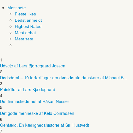
Mest sete
Fleste likes
Bedst anmeldt
Highest Rated
Mest debat
Mest sete
1
Udveje af Lars Bjerregaard Jessen
2
Dødsdømt – 10 fortællinger om dødsdømte danskere af Michael B...
3
Painkiller af Lars Kjædegaard
4
Det finmaskede net af Håkan Nesser
5
Det gode menneske af Keld Conradsen
6
Genfærd. En kærlighedshistorie af Siri Hustvedt
7