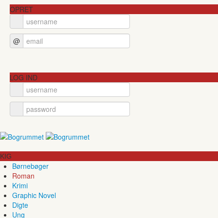
OPRET
@
LOG IND
KIG
Børnebøger
Roman
Krimi
Graphic Novel
Digte
Ung