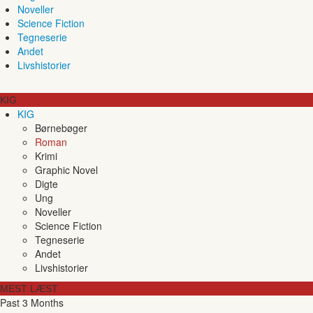
Noveller
Science Fiction
Tegneserie
Andet
Livshistorier
KIG
KIG
Børnebøger
Roman
Krimi
Graphic Novel
Digte
Ung
Noveller
Science Fiction
Tegneserie
Andet
Livshistorier
MEST LÆST
Past 3 Months