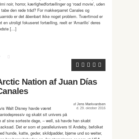
rimi noir, horror, kærlighedfortællinger og ‘road movie’, uden
t tabe den røde tråd? For makkerparret Canales og
uarnido er det åbenbart ikke noget problem. Tværtimod er
t en utroligt fokuseret fortælling, reelt er ‘Amarillo’ deres
edste […]
Arctic Nation af Juan Días
Canales
af
Jens Markvardsen
vis Walt Disney havde været
d. 29. oktober 2016
aniodepressiv og skabt sit univers på
n af sine sorteste dage, – well, så havde han skabt
lacksad. Det er som et parallelunivers til Andeby, befolket
ed hunde, katte, geder, skildpadder, bjørne und so weiter,