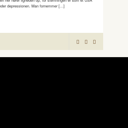
en her hører ligheden op, for stemningen er som et USA
nder depressionen. Man fornemmer […]