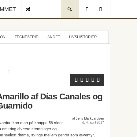
UMMET
ION
TEGNESERIE
ANDET
LIVSHISTORIER
Amarillo af Días Canales og
Guarnido
af
Jens Markvardsen
vordan kan man på knappe 56 sider
d. 4. april 2017
å omkring diverse stemninger og
rænseløst drama, svinge mellem genrer som æventyr,