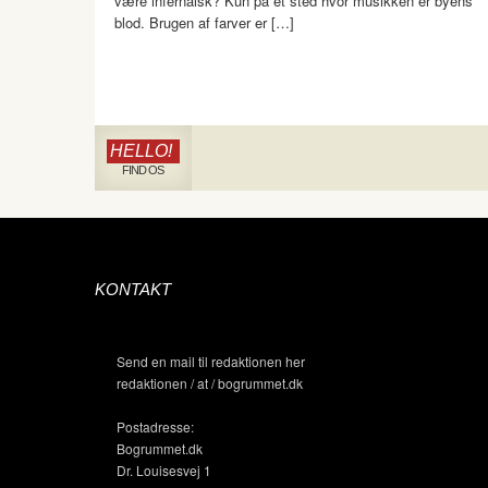
være infernalsk? Kun på et sted hvor musikken er byens
blod. Brugen af farver er […]
HELLO!
FIND OS
KONTAKT
Send en mail til redaktionen her
redaktionen / at / bogrummet.dk
Postadresse:
Bogrummet.dk
Dr. Louisesvej 1