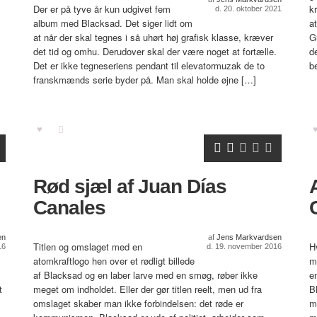
Der er på tyve år kun udgivet fem
k
d. 20. oktober 2021
album med Blacksad. Det siger lidt om
a
at når der skal tegnes i så uhørt høj grafisk klasse, kræver
G
det tid og omhu. Derudover skal der være noget at fortælle.
de
Det er ikke tegneseriens pendant til elevatormuzak de to
b
franskmænds serie byder på. Man skal holde øjne […]
Rød sjæl af Juan Días
Canales
en
af
Jens Markvardsen
Titlen og omslaget med en
H
16
d. 19. november 2016
atomkraftlogo hen over et rødligt billede
m
af Blacksad og en laber larve med en smøg, røber ikke
e
t
meget om indholdet. Eller der gør titlen reelt, men ud fra
B
omslaget skaber man ikke forbindelsen: det røde er
m