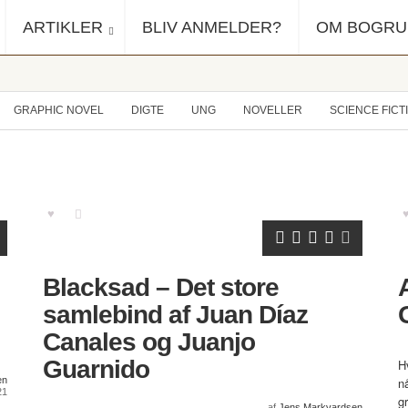
ARTIKLER
BLIV ANMELDER?
OM BOGR
GRAPHIC NOVEL
DIGTE
UNG
NOVELLER
SCIENCE FICT
Blacksad – Det store
samlebind af Juan Díaz
Canales og Juanjo
Guarnido
H
en
n
21
g
af
Jens Markvardsen