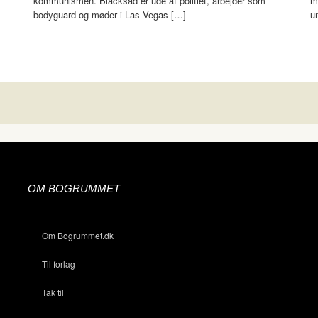
kommunismen. Blacksad er ude af politiet, arbejder som
m
bodyguard og møder i Las Vegas […]
u
OM BOGRUMMET
Om Bogrummet.dk
Til forlag
Tak til