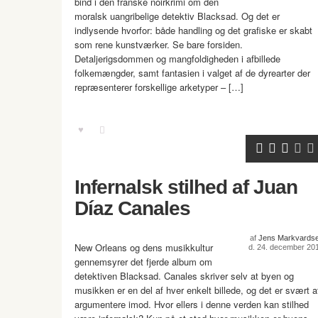
bind i den franske noirkrimi om den
moralsk uangribelige detektiv Blacksad. Og det er
indlysende hvorfor: både handling og det grafiske er skabt
som rene kunstværker. Se bare forsiden.
Detaljerigsdommen og mangfoldigheden i afbillede
folkemængder, samt fantasien i valget af de dyrearter der
repræsenterer forskellige arketyper – […]
Infernalsk stilhed af Juan
Díaz Canales
af
Jens Markvards
New Orleans og dens musikkultur
d. 24. december 20
gennemsyrer det fjerde album om
detektiven Blacksad. Canales skriver selv at byen og
musikken er en del af hver enkelt billede, og det er svært a
argumentere imod. Hvor ellers i denne verden kan stilhed