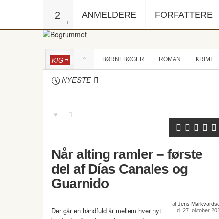
2
ANMELDERE
FORFATTERE
BØRNEBØGER
ROMAN
KRIMI
KIG
NYESTE
Når alting ramler – første
del af Días Canales og
Guarnido
af
Jens Markvards
Der går en håndfuld år mellem hver nyt
d. 27. oktober 20