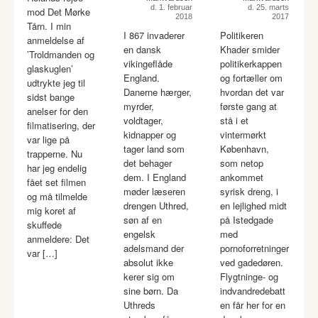
d. 1. februar
d. 25. marts
mod Det Mørke
2018
2017
Tårn. I min
I 867 invaderer
Politikeren
anmeldelse af
en dansk
Khader smider
’Troldmanden og
vikingeflåde
politikerkappen
glaskuglen’
England.
og fortæller om
udtrykte jeg til
Danerne hærger,
hvordan det var
sidst bange
myrder,
første gang at
anelser for den
voldtager,
stå i et
filmatisering, der
kidnapper og
vintermørkt
var lige på
tager land som
København,
trapperne. Nu
det behager
som netop
har jeg endelig
dem. I England
ankommet
fået set filmen
møder læseren
syrisk dreng, i
og må tilmelde
drengen Uthred,
en lejlighed midt
mig koret af
søn af en
på Istedgade
skuffede
engelsk
med
anmeldere: Det
adelsmand der
pornoforretninger
var […]
absolut ikke
ved gadedøren.
kerer sig om
Flygtninge- og
sine børn. Da
indvandredebatt
Uthreds
en får her for en