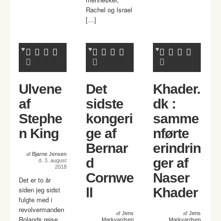
Rachel og Israel
[…]
Ulvene
Det
Khader.
af
sidste
dk :
Stephe
kongeri
samme
n King
ge af
nførte
Bernar
erindrin
af
Bjarne Jensen
d
ger af
d. 3. august
2018
Cornwe
Naser
Det er to år
siden jeg sidst
ll
Khader
fulgte med i
revolvermanden
af
Jens
af
Jens
Rolands rejse
Markvardsen
Markvardsen