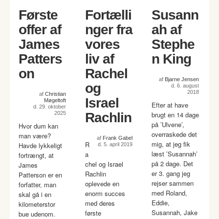
Første
Fortælli
Susann
offer af
nger fra
ah af
James
vores
Stephe
Patters
liv af
n King
on
Rachel
af
Bjarne Jensen
og
d. 6. august
2018
af
Christian
Israel
Møgeltoft
Efter at have
d. 29. oktober
2025
Rachlin
brugt en 14 dage
på ’Ulvene’,
Hvor dum kan
overraskede det
man være?
af
Frank Gabel
mig, at jeg fik
R
Havde lykkeligt
d. 5. april 2019
læst ’Susannah’
a
fortrængt, at
på 2 dage. Det
chel og Israel
James
er 3. gang jeg
Rachlin
Patterson er en
rejser sammen
oplevede en
forfatter, man
med Roland,
enorm succes
skal gå i en
Eddie,
med deres
kilometerstor
Susannah, Jake
første
bue udenom.