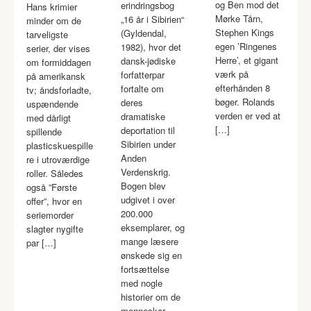
og Ben mod det
erindringsbog
Hans krimier
Mørke Tårn,
„16 år i Sibirien“
minder om de
Stephen Kings
(Gyldendal,
tarveligste
egen ’Ringenes
1982), hvor det
serier, der vises
Herre’, et gigant
dansk-jødiske
om formiddagen
værk på
forfatterpar
på amerikansk
efterhånden 8
fortalte om
tv; åndsforladte,
bøger. Rolands
deres
uspændende
verden er ved at
dramatiske
med dårligt
[…]
deportation til
spillende
Sibirien under
plasticskuespille
Anden
re i utroværdige
Verdenskrig.
roller. Således
Bogen blev
også ”Første
udgivet i over
offer”, hvor en
200.000
seriemorder
eksemplarer, og
slagter nygifte
mange læsere
par […]
ønskede sig en
fortsættelse
med nogle
historier om de
mennesker,