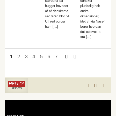
storebror får
dansker
hugget hovedet
pludselig helt
af af danskerne,
andre
ser faren blot på
dimensioner,
Uthred og gør
idet vi via Naser
ham […]
lærer hvordan
det opleves at
stå […]
1
2
3
4
5
6
7
HELLO!
FIND OS