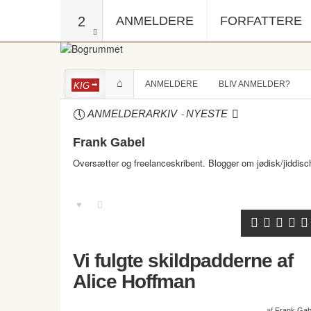
2
ANMELDERE
FORFATTERE
ANMELDERE
BLIV ANMELDER?
KIG
-
ANMELDERARKIV
NYESTE
Frank Gabel
Oversætter og freelanceskribent. Blogger om jødisk/jiddis
Vi fulgte skildpadderne af
Alice Hoffman
af
Frank Gab