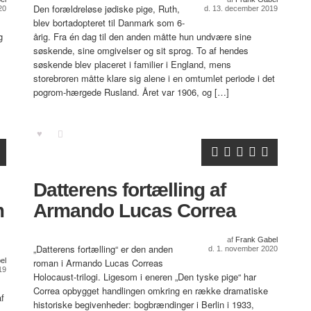
Den forældreløse jødiske pige, Ruth,
020
d. 13. december 2019
blev bortadopteret til Danmark som 6-
g
årig. Fra én dag til den anden måtte hun undvære sine
søskende, sine omgivelser og sit sprog. To af hendes
søskende blev placeret i familier i England, mens
storebroren måtte klare sig alene i en omtumlet periode i det
pogrom-hærgede Rusland. Året var 1906, og […]
Datterens fortælling af
m
Armando Lucas Correa
af
Frank Gabel
„Datterens fortælling“ er den anden
d. 1. november 2020
el
roman i Armando Lucas Correas
19
Holocaust-trilogi. Ligesom i eneren „Den tyske pige“ har
Correa opbygget handlingen omkring en række dramatiske
af
historiske begivenheder: bogbrændinger i Berlin i 1933,