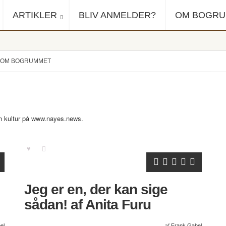
ARTIKLER
BLIV ANMELDER?
OM BOGR
OM BOGRUMMET
ch kultur på www.nayes.news.
Jeg er en, der kan sige
sådan! af Anita Furu
el
af
Frank Gabel