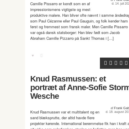
Camille Pissarro er kendt som en af
d. 14. juli 2
impressionismens vigtigste og mest
produktive malere. Han bliver ofte nævnt i samme åndedra
som Paul Cézanne eller Paul Gauguin, og folk kender ham
først og fremmest som fransk maler. Men Camille Pissarro
var også dansk statsborger: Han blev født som Jacob
Abraham Camille Pizzarro på Sankt Thomas i […]
Knud Rasmussen: et
portræt af Anne-Sofie Stor
Wesche
af
Frank Gab
Knud Rasmussen var et multitalent og en
d. 18. august 20
sand blæksprutte, der altid havde flere
projekter kørende. International berømmelse fik han i kraft 