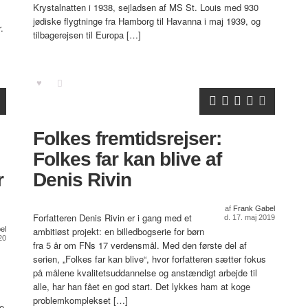
Krystalnatten i 1938, sejladsen af MS St. Louis med 930
jødiske flygtninge fra Hamborg til Havanna i maj 1939, og
.
tilbagerejsen til Europa […]
Folkes fremtidsrejser:
Folkes far kan blive af
r
Denis Rivin
af
Frank Gabel
Forfatteren Denis Rivin er i gang med et
d. 17. maj 2019
el
ambitiøst projekt: en billedbogserie for børn
20
fra 5 år om FNs 17 verdensmål. Med den første del af
serien, „Folkes far kan blive“, hvor forfatteren sætter fokus
på målene kvalitetsuddannelse og anstændigt arbejde til
alle, har han fået en god start. Det lykkes ham at koge
problemkomplekset […]
e