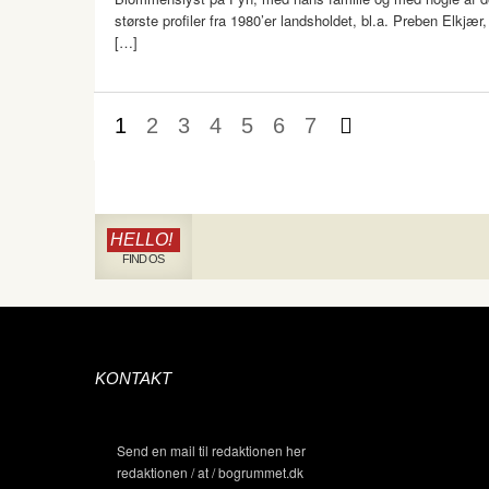
største profiler fra 1980’er landsholdet, bl.a. Preben Elkjær,
[…]
1
2
3
4
5
6
7
HELLO!
FIND OS
KONTAKT
Send en mail til redaktionen her
redaktionen / at / bogrummet.dk