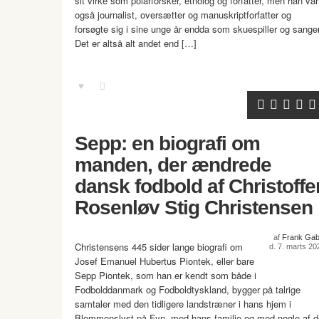
sit virke som polarforsker, etnolog og forfatter, men han var
også journalist, oversætter og manuskriptforfatter og
forsøgte sig i sine unge år endda som skuespiller og sanger
Det er altså alt andet end […]
Sepp: en biografi om
manden, der ændrede
dansk fodbold af Christoffe
Rosenløv Stig Christensen
af
Frank Gab
Christensens 445 sider lange biografi om
d. 7. marts 20
Josef Emanuel Hubertus Piontek, eller bare
Sepp Piontek, som han er kendt som både i
Fodbolddanmark og Fodboldtyskland, bygger på talrige
samtaler med den tidligere landstræner i hans hjem i
Blommenslyst på Fyn, med hans familie og med nogle af d