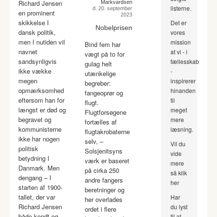
Richard Jensen
Markvardsen
listerne.
d. 20. september
en prominent
2023
skikkelse I
Det er
Nobelprisen
dansk politik,
vores
men I nutiden vil
mission
Bind fem har
navnet
at vi - i
vægt på to for
sandsynligvis
fællesskab
gulag helt
ikke vække
-
utænkelige
megen
inspirerer
begreber:
opmærksomhed
hinanden
fangeoprør og
eftersom han for
til
flugt.
længst er død og
meget
Flugtforsøgene
begravet og
mere
fortælles af
kommunisterne
læsning.
flugtakrobaterne
ikke har nogen
selv, –
Vil du
politisk
Solsjenitsyns
vide
betydning I
værk er baseret
mere
Danmark. Men
på cirka 250
så klik
dengang – I
andre fangers
her
starten af 1900-
beretninger og
tallet, der var
Har
her overlades
Richard Jensen
du lyst
ordet i flere
både kendt og
til at