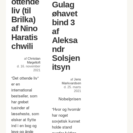
ottende
Gulag
liv (til
øhavet
Brilka)
bind 3
af Nino
af
Haratis
Aleksa
chwili
ndr
Solsjen
af
Christian
Møgeltoft
itsyn
d. 16. november
2021
“Det ottende liv”
af
Jens
er en
Markvardsen
d. 25. marts
international
2021
bestseller, som
Nobelprisen
har grebet
tusinder af
“Hvor og hvornår
læseheste, som
har noget
elsker at flytte
sovjetisk kunnet
ind i en bog og
holde stand
leve og ånde
overfor fyldige