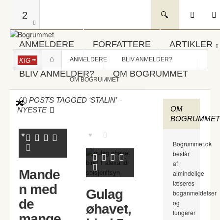
2
ANMELDERE
FORFATTERE
ARTIKLER
ANMELDERE
BLIV ANMELDER?
KIG
BLIV ANMELDER?
OM BOGRUMMET
OM BOGRUMMET
-
POSTS TAGGED ‘STALIN’
OM
NYESTE
BOGRUMMET
Bogrummet.dk
består
af
Mande
almindelige
læseres
n med
Gulag
boganmeldelser
de
og
øhavet,
fungerer
mange