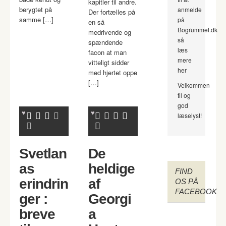
kapitler til andre.
berygtet på
anmelde
Der fortælles på
samme […]
på
en så
Bogrummet.dk
medrivende og
så
spændende
læs
facon at man
mere
vitteligt sidder
her
med hjertet oppe
[…]
Velkommen
til og
god
læselyst!
Svetlan
De
as
heldige
FIND
erindrin
af
OS PÅ
FACEBOOK
ger :
Georgi
breve
a