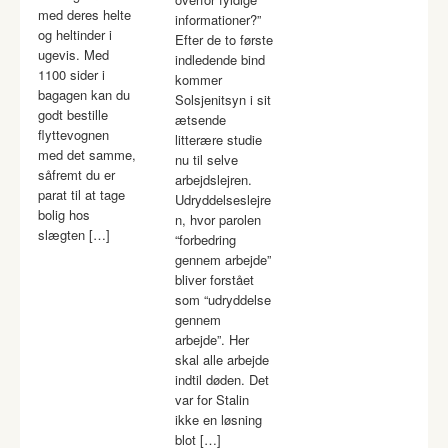
med deres helte
informationer?”
og heltinder i
Efter de to første
ugevis. Med
indledende bind
1100 sider i
kommer
bagagen kan du
Solsjenitsyn i sit
godt bestille
ætsende
flyttevognen
litterære studie
med det samme,
nu til selve
såfremt du er
arbejdslejren.
parat til at tage
Udryddelseslejre
bolig hos
n, hvor parolen
slægten […]
“forbedring
gennem arbejde”
bliver forstået
som “udryddelse
gennem
arbejde”. Her
skal alle arbejde
indtil døden. Det
var for Stalin
ikke en løsning
blot […]