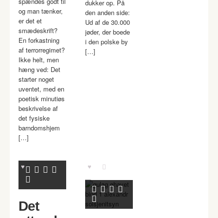
spændes godt til
dukker op. På
og man tænker,
den anden side:
er det et
Ud af de 30.000
smædeskrift?
jøder, der boede
En forkastning
i den polske by
af terrorregimet?
[…]
Ikke helt, men
hæng ved: Det
starter noget
uventet, med en
poetisk minutiøs
beskrivelse af
det fysiske
barndomshjem
[…]
Det