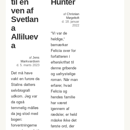
til en
Hunter
ven af
af
Christian
Svetlan
Møgeltoft
d. 18. januar
a
2022
”Vi var de
Alliluev
heldige,”
a
bemærker
Felicia over for
forfatteren i
af
Jens
efterskriftet til
Markvardsen
d. 5. marts 2023
denne gribende
Det må have
og uafrystelige
vakt en furore da
roman. Når man
Stalins datters
erfarer, hvad
selvbiografi
Felicia og
udkom. Jeg var
hendes familie
da også
har været
temmelig målløs
igennem af
da jeg stod med
rædsler, er held
bogen:
måske ikke det
forventningerne
første ord, der