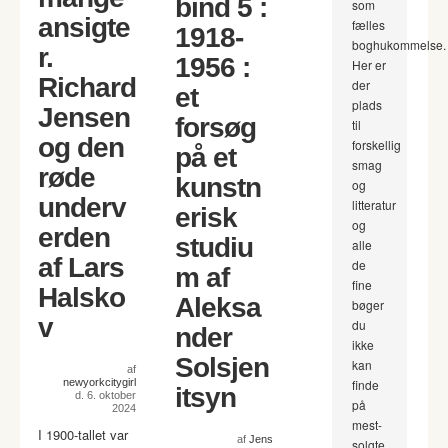
bind 5 :
som
ansigte
fælles
1918-
boghukommelse.
r.
1956 :
Her er
Richard
der
et
plads
Jensen
forsøg
til
og den
forskellig
på et
smag
røde
kunstn
og
underv
litteratur
erisk
og
erden
studiu
alle
af Lars
de
m af
fine
Halsko
Aleksa
bøger
v
du
nder
ikke
Solsjen
kan
af
newyorkcitygirl
finde
itsyn
d. 6. oktober
på
2024
mest-
I 1900-tallet var
af
Jens
solgte