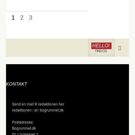
1
2
3
HELLO!
FIND OS
KONTAKT
Send en mail til redaktionen her
redaktionen / at / bogrummet.dk
Postadresse:
Bogrummet.dk
Dr. Louisesvej 1