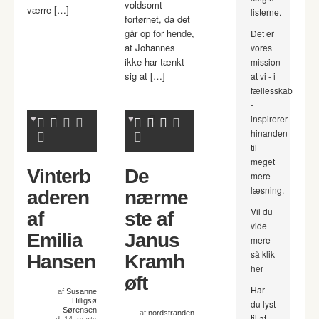
voldsomt
værre […]
listerne.
fortørnet, da det
går op for hende,
Det er
at Johannes
vores
ikke har tænkt
mission
sig at […]
at vi - i
fællesskab
-
inspirerer
hinanden
til
meget
Vinterb
De
mere
læsning.
aderen
nærme
Vil du
af
ste af
vide
Emilia
Janus
mere
så klik
Hansen
Kramh
her
øft
Har
af
Susanne
Hilligsø
du lyst
Sørensen
af
nordstranden
til at