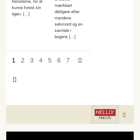
historierne, for at
mærkbart
kunne forstå sin
dårligere efter
egen. […]
mandens
selvmord og en
samtale i
bogens […]
1
2
3
4
5
6
7
HELLO!
FIND OS