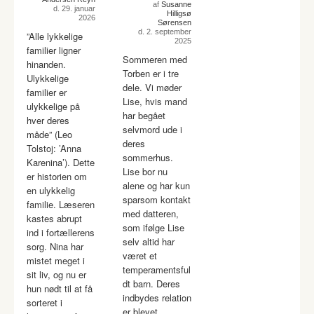
af
Susanne
d. 29. januar
Hilligsø
2026
Sørensen
d. 2. september
”Alle lykkelige
2025
familier ligner
Sommeren med
hinanden.
Torben er i tre
Ulykkelige
dele. Vi møder
familier er
Lise, hvis mand
ulykkelige på
har begået
hver deres
selvmord ude i
måde” (Leo
deres
Tolstoj: ’Anna
sommerhus.
Karenina’). Dette
Lise bor nu
er historien om
alene og har kun
en ulykkelig
sparsom kontakt
familie. Læseren
med datteren,
kastes abrupt
som ifølge Lise
ind i fortællerens
selv altid har
sorg. Nina har
været et
mistet meget i
temperamentsful
sit liv, og nu er
dt barn. Deres
hun nødt til at få
indbydes relation
sorteret i
er blevet