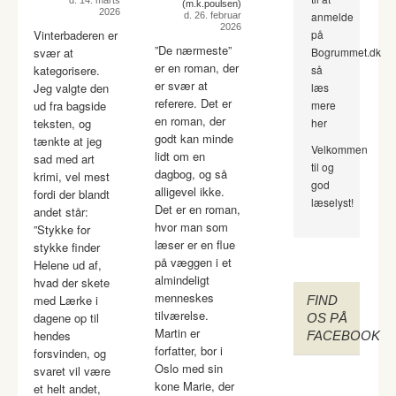
d. 14. marts
(m.k.poulsen)
2026
anmelde
d. 26. februar
2026
Vinterbaderen er
på
”De nærmeste”
svær at
Bogrummet.dk
er en roman, der
kategorisere.
så
er svær at
Jeg valgte den
læs
referere. Det er
ud fra bagside
mere
en roman, der
teksten, og
her
godt kan minde
tænkte at jeg
Velkommen
lidt om en
sad med art
til og
dagbog, og så
krimi, vel mest
god
alligevel ikke.
fordi der blandt
læselyst!
Det er en roman,
andet står:
hvor man som
”Stykke for
læser er en flue
stykke finder
på væggen i et
Helene ud af,
almindeligt
hvad der skete
menneskes
med Lærke i
FIND
tilværelse.
dagene op til
OS PÅ
Martin er
hendes
FACEBOOK
forfatter, bor i
forsvinden, og
Oslo med sin
svaret vil være
kone Marie, der
et helt andet,