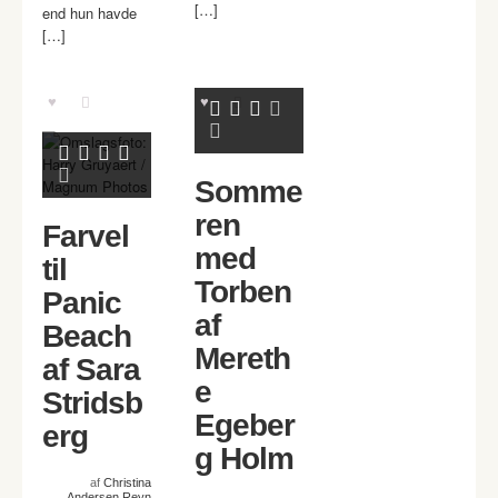
[…]
end hun havde
[…]
Somme
ren
Farvel
med
til
Torben
Panic
af
Beach
Mereth
af Sara
e
Stridsb
Egeber
erg
g Holm
af
Christina
Andersen Reyn