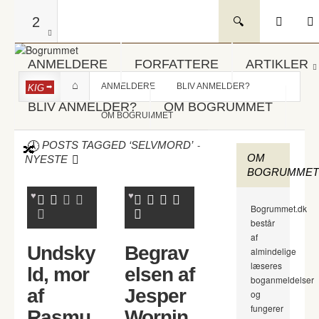
2
ANMELDERE
FORFATTERE
ARTIKLER
ANMELDERE
BLIV ANMELDER?
KIG
BLIV ANMELDER?
OM BOGRUMMET
OM BOGRUMMET
-
POSTS TAGGED ‘SELVMORD’
OM
NYESTE
BOGRUMMET
Bogrummet.dk
består
af
Undsky
Begrav
almindelige
læseres
ld, mor
elsen af
boganmeldelser
af
Jesper
og
fungerer
Rasmu
Wornin