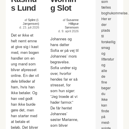
som
s Lund
g Slot
fælles
boghukommelse.
Her er
af
Splint (I.
af
Susanne
Jørgensen)
Hilligsø
der
d. 23. juli 2026
Sørensen
plads
d. 9. april 2026
Det er ikke et
til
Johannes og
helt nemt emne
forskellig
hans datter
at give sig i kast
smag
Sofia er på vej til
med, men bogen
og
Johannes’ mors
handler om en
litteratur
begravelse.
ung mand som
og
Sofia undrer sig
bliver afpresset
alle
over, hvorfor
online. En der vil
de
hendes far er så
dele billeder af
fine
stresset, for
ham, hvis han
bøger
som hun siger:
ikke betaler. Og
du
”Jeg troede at vi
han ved godt
ikke
hader farmor.”
han ikke burde
kan
De får hentet
gøre det, men
finde
Johannes’
han starter med
på
søster Marianne,
at betale et
mest-
som bliver
beløb. Det bliver
solgte