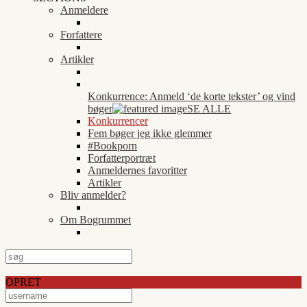
Anmeldere
Forfattere
Artikler
Konkurrence: Anmeld ‘de korte tekster’ og vind
bøger
SE ALLE
Konkurrencer
Fem bøger jeg ikke glemmer
#Bookporn
Forfatterportræt
Anmeldernes favoritter
Artikler
Bliv anmelder?
Om Bogrummet
OPRET