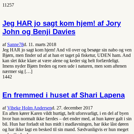
1
1257
Jeg HAR jo sagt kom hjem! af Jory
John og Benji Davies
af
Sanne78
d. 11. marts 2018
Jeg HAR jo sagt kom hjem! And vil over og besøge sin nabo og ven
Bjørn, men finder ud af at han er taget på fisketur, UDEN ham. And
kan slet ikke klare at være alene og keder sig helt forfærdeligt.
Imens nyder Bjørn freden og roen ude i naturen, men som aftenen
nærmer sig […]
1442
En fremmed i huset af Shari Lapena
af
Vibeke Holm Andersen
d. 27. december 2017
En aften kører Karen vildt hurtigt, helt uforsvarligt, i en del af byen
hvor hun normalt ikke færdes – det ender med, at hun kører galt i sin
bil. Hun har forladt sit hus midt i madlavningen, har ikke låst døren
og har ikke lagt en besked til sin mand. Sædvanligvis er hun meget