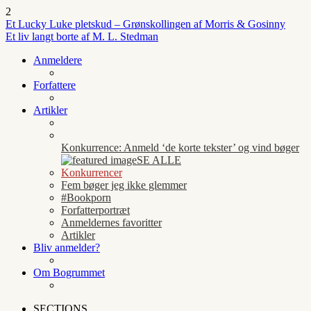
2
Et Lucky Luke pletskud – Grønskollingen af Morris & Gosinny
Et liv langt borte af M. L. Stedman
Anmeldere
Forfattere
Artikler
Konkurrence: Anmeld ‘de korte tekster’ og vind bøger
SE ALLE
Konkurrencer
Fem bøger jeg ikke glemmer
#Bookporn
Forfatterportræt
Anmeldernes favoritter
Artikler
Bliv anmelder?
Om Bogrummet
SECTIONS