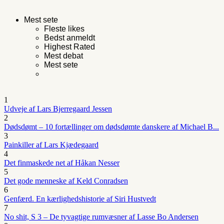
Mest sete
Fleste likes
Bedst anmeldt
Highest Rated
Mest debat
Mest sete
1
Udveje af Lars Bjerregaard Jessen
2
Dødsdømt – 10 fortællinger om dødsdømte danskere af Michael B...
3
Painkiller af Lars Kjædegaard
4
Det finmaskede net af Håkan Nesser
5
Det gode menneske af Keld Conradsen
6
Genfærd. En kærlighedshistorie af Siri Hustvedt
7
No shit, S 3 – De tyvagtige rumvæsner af Lasse Bo Andersen