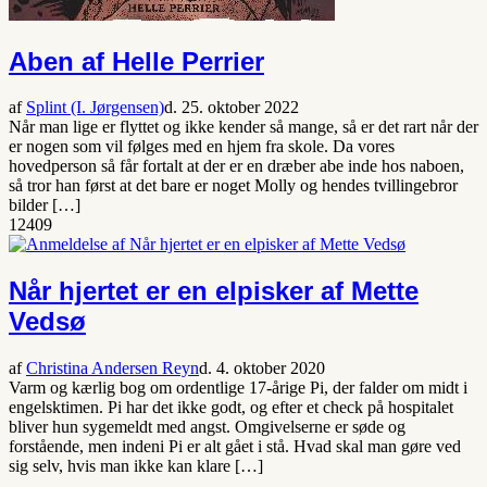
Aben af Helle Perrier
af
Splint (I. Jørgensen)
d. 25. oktober 2022
Når man lige er flyttet og ikke kender så mange, så er det rart når der
er nogen som vil følges med en hjem fra skole. Da vores
hovedperson så får fortalt at der er en dræber abe inde hos naboen,
så tror han først at det bare er noget Molly og hendes tvillingebror
bilder […]
1
2409
Når hjertet er en elpisker af Mette
Vedsø
af
Christina Andersen Reyn
d. 4. oktober 2020
Varm og kærlig bog om ordentlige 17-årige Pi, der falder om midt i
engelsktimen. Pi har det ikke godt, og efter et check på hospitalet
bliver hun sygemeldt med angst. Omgivelserne er søde og
forstående, men indeni Pi er alt gået i stå. Hvad skal man gøre ved
sig selv, hvis man ikke kan klare […]