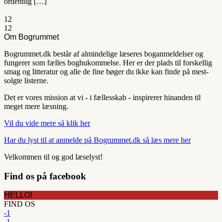
ordentlig […]
1
2
1
2
Om Bogrummet
Bogrummet.dk består af almindelige læseres boganmeldelser og
fungerer som fælles boghukommelse. Her er der plads til forskellig
smag og litteratur og alle de fine bøger du ikke kan finde på mest-
solgte listerne.
Det er vores mission at vi - i fællesskab - inspirerer hinanden til
meget mere læsning.
Vil du vide mere så klik her
Har du lyst til at anmelde på Bogrummet.dk så læs mere her
Velkommen til og god læselyst!
Find os på facebook
HELLO!
FIND OS
-1
-1