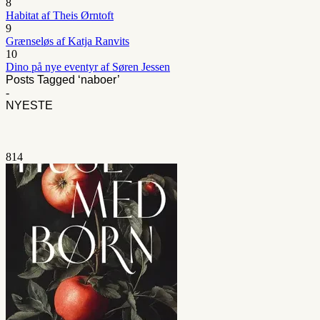
8
Habitat af Theis Ørntoft
9
Grænseløs af Katja Ranvits
10
Dino på nye eventyr af Søren Jessen
Posts Tagged ‘naboer’
-
NYESTE
814